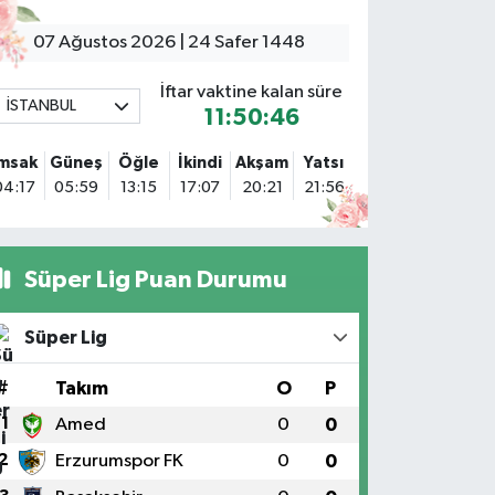
Sacide Eczanesi
arlıktepe Mahallesi Soğanlık Caddesi No:34 A
07 Ağustos 2026 | 24 Safer 1448
0 (216) 504 24 53
Yol Tarifi Al
İftar vaktine kalan süre
İSTANBUL
11:50:45
Bulvar Eczanesi
hmet Yesevi Mahallesi Abbas Medeni Sokak 17 A Çiftlik
İmsak
Güneş
Öğle
İkindi
Akşam
Yatsı
öprüsünü geçtikten sonra Harman Mobilya arkası,
04:17
05:59
13:15
17:07
20:21
21:56
ulumba mevki, ECZANELER BÖLGESİ (GÜNEŞ, BULVAR,
İĞDEM, DEVA ECZANELERİ) eski gazi sağlık o
0 (216) 208 59 51
Yol Tarifi Al
Süper Lig Puan Durumu
Halıcıoğlu Eczanesi
alıcıoğlu Mahallesi Tunç Sokak 1 A Çıksalın,Alev
Süper Lig
fluoğlu Semt Konağı yanı
0 (212) 369 45 49
Yol Tarifi Al
#
Takım
O
P
1
Amed
0
0
Anka Eczanesi
2
Erzurumspor FK
0
0
cıbadem Mahallesi Acıbadem Caddesi 76 A İŞ BANKASI
ONUTLARINDAN KADIKÖY İSTİKAMETİNE GİDERKEN