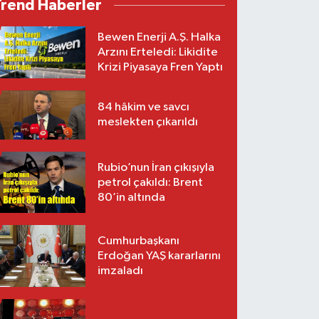
Trend Haberler
Bewen Enerji A.Ş. Halka
Arzını Erteledi: Likidite
Krizi Piyasaya Fren Yaptı
84 hâkim ve savcı
meslekten çıkarıldı
Rubio’nun İran çıkışıyla
petrol çakıldı: Brent
80’in altında
Cumhurbaşkanı
Erdoğan YAŞ kararlarını
imzaladı