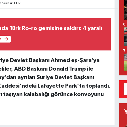
Süresi: 1 Dk
6
nda Türk Ro-ro gemisine saldırı: 4 yaralı
e
7
riye Devlet Başkanı Ahmed eş-Şara’ya
liler, ABD Başkanı Donald Trump ile
y’dan ayrılan Suriye Devlet Başkanı
Caddesi'ndeki Lafayette Park’ta toplandı.
rı taşıyan kalabalığı görünce konvoyunu