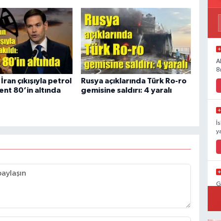
A
8
İran çıkışıyla petrol
Rusya açıklarında Türk Ro-ro
rent 80’in altında
gemisine saldırı: 4 yaralı
İ
y
G