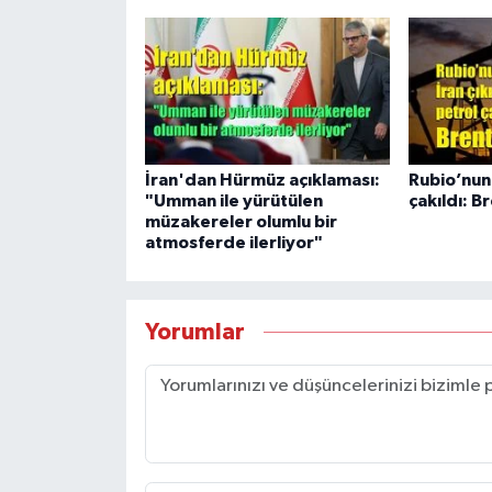
İran'dan Hürmüz açıklaması:
Rubio’nun 
"Umman ile yürütülen
çakıldı: B
müzakereler olumlu bir
atmosferde ilerliyor"
Yorumlar