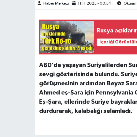
Haber Merkezi
11.11.2025 - 00:54
Okunma 
Rusya açıkları
İçeriği Görüntül
ABD’de yaşayan Suriyelilerden Su
sevgi gösterisinde bulundu. Suriye
görüşmesinin ardından Beyaz Sara
Ahmed eş-Şara için Pennsylvania 
Eş-Şara, ellerinde Suriye bayrakla
durdurarak, kalabalığı selamladı.