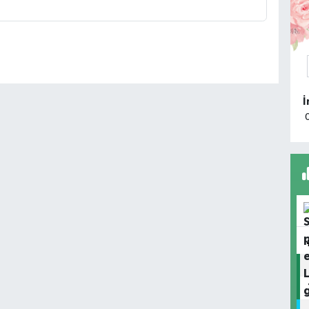
K
A
k
T
Ç
H
O
A
K