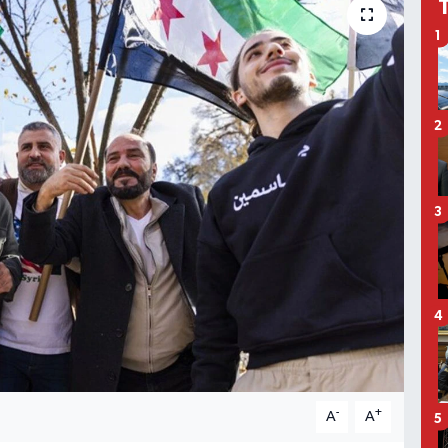
1
2
3
4
-
+
A
A
5