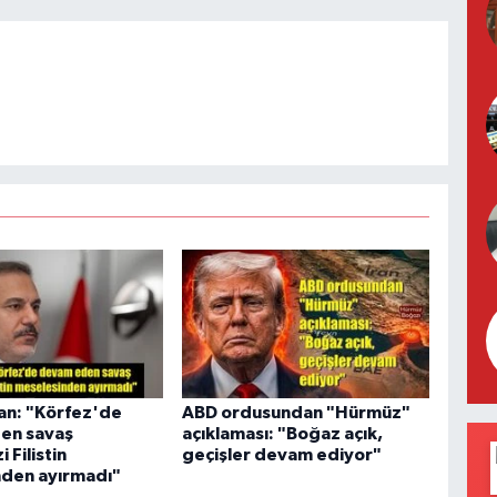
an: "Körfez'de
ABD ordusundan "Hürmüz"
en savaş
açıklaması: "Boğaz açık,
 Filistin
geçişler devam ediyor"
den ayırmadı"