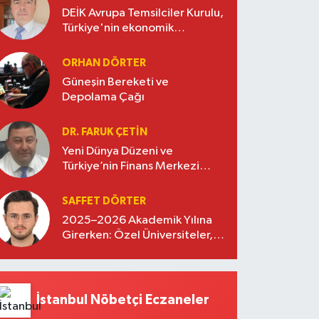
DEİK Avrupa Temsilciler Kurulu,
Türkiye'nin ekonomik
diplomasisinde güçlü bir köprü
oluşturuyor
ORHAN DÖRTER
Güneşin Bereketi ve
Depolama Çağı
DR. FARUK ÇETİN
Yeni Dünya Düzeni ve
Türkiye’nin Finans Merkezi
Stratejisi
SAFFET DÖRTER
2025–2026 Akademik Yılına
Girerken: Özel Üniversiteler,
Kayıtlar ve Eğitimde Yeni
Beklentiler
İstanbul Nöbetçi Eczaneler