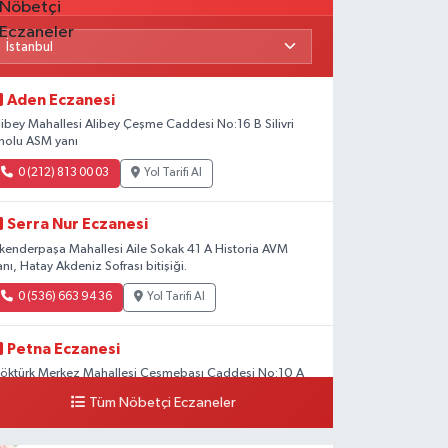
Aden Eczanesi
libey Mahallesi Alibey Çeşme Caddesi No:16 B Silivri
nolu ASM yanı
0 (212) 813 00 03
Yol Tarifi Al
Serra Nur Eczanesi
skenderpaşa Mahallesi Aile Sokak 41 A Historia AVM
anı, Hatay Akdeniz Sofrası bitişiği.
0 (536) 663 94 36
Yol Tarifi Al
Petna Eczanesi
öktürk Merkez Mahallesi Çeşmebaşı Caddesi No:10 A
Tüm Nöbetçi Eczaneler
0 (212) 360 18 23
Yol Tarifi Al