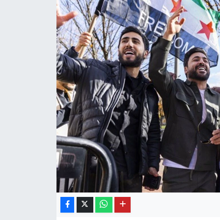
OTO DETAY
SAĞLIK
SON DAKİKA
SPOR
FİNANS