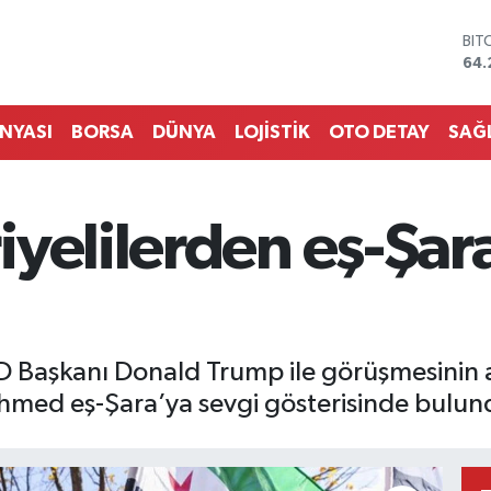
64.
DO
47,
EU
55,
ÜNYASI
BORSA
DÜNYA
LOJİSTİK
OTO DETAY
SAĞ
STE
64,
GRA
651
BİS
yelilerden eş-Şar
13.
BD Başkanı Donald Trump ile görüşmesinin
Ahmed eş-Şara’ya sevgi gösterisinde bulun