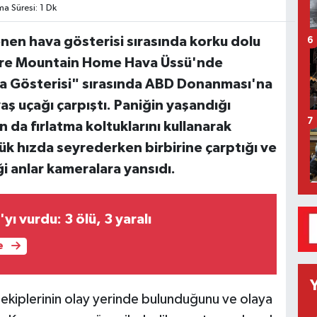
 Süresi: 1 Dk
en hava gösterisi sırasında korku dolu
6
göre Mountain Home Hava Üssü'nde
va Gösterisi" sırasında ABD Donanması'na
vaş uçağı çarpıştı. Paniğin yaşandığı
7
 da fırlatma koltuklarını kullanarak
şük hızda seyrederken birbirine çarptığı ve
ği anlar kameralara yansıdı.
ı vurdu: 3 ölü, 3 yaralı
e
e ekiplerinin olay yerinde bulunduğunu ve olaya