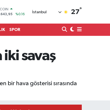
°
TCOIN
27
İstanbul
.643,95
%0.16
LAR
,6006
%0.06
RO
LIK
SPOR
,0250
%0.02
ERLİN
,2398
%0.2
AM ALTIN
 iki savaş
13.94
%0.32
ST100
.799
%70
 bir hava gösterisi sırasında