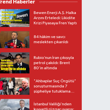
Trend Haberler
Bewen Enerji A.Ş. Halka
Arzını Erteledi: Likidite
Krizi Piyasaya Fren Yaptı
84 hâkim ve savcı
meslekten çıkarıldı
Rubio’nun İran çıkışıyla
petrol çakıldı: Brent
80’in altında
"Ahbaplar Suç Örgütü"
soruşturmasında 7
şüpheliye tutuklama
talebi
İstanbul Valiliği’nden
kuvvetli rüzgar uyarısı: