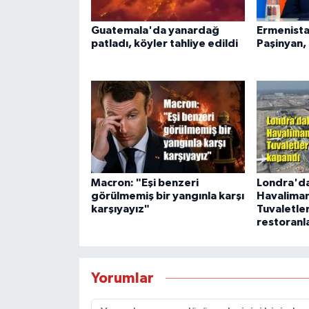
Guatemala'da yanardağ
Ermenista
patladı, köyler tahliye edildi
Paşinyan, i
Macron: "Eşi benzeri
Londra'da
görülmemiş bir yangınla karşı
Havalimanı
karşıyayız"
Tuvaletler
restoranl
Yorumlar