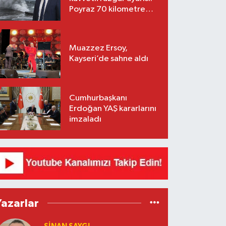
Poyraz 70 kilometre
hıza ulaşacak
Muazzez Ersoy,
Kayseri’de sahne aldı
Cumhurbaşkanı
Erdoğan YAŞ kararlarını
imzaladı
Yazarlar