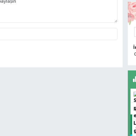
K
A
k
T
Ç
H
O
A