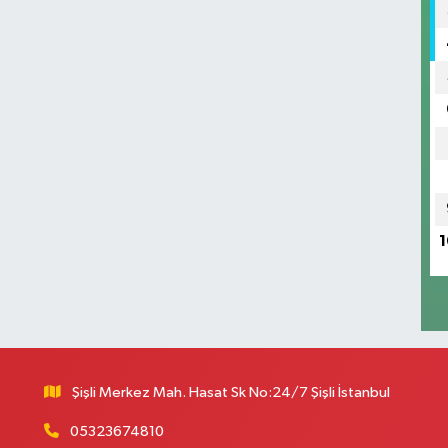
K
I
A
(
S
1
T
T
k
Şişli Merkez Mah. Hasat Sk No:24/7 Şişli İstanbul
C
M
05323674810
M