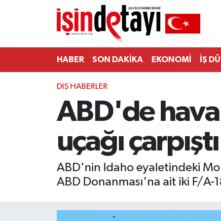
DÜNYA
Nöbetçi Eczaneler
HABER
SON DAKİKA
EKONOMİ
İŞ D
Eğitim
Hava Durumu
DIŞ HABERLER
EKONOMİ
İstanbul Namaz Vakitleri
ABD'de hava g
ENERJİ HABERİ
Trafik Durumu
uçağı çarpıştı
GAYRİMENKUL
Süper Lig Puan Durumu ve Fikstür
HABER
Tüm Manşetler
ABD'nin Idaho eyaletindeki Mou
ABD Donanması'na ait iki F/A-18
LOJİSTİK
Son Dakika Haberleri
MAGAZİN
Haber Arşivi