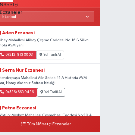
Aden Eczanesi
libey Mahallesi Alibey Çeşme Caddesi No:16 B Silivri
nolu ASM yanı
0 (212) 813 00 03
Yol Tarifi Al
Serra Nur Eczanesi
skenderpaşa Mahallesi Aile Sokak 41 A Historia AVM
anı, Hatay Akdeniz Sofrası bitişiği.
0 (536) 663 94 36
Yol Tarifi Al
Petna Eczanesi
öktürk Merkez Mahallesi Çeşmebaşı Caddesi No:10 A
Tüm Nöbetçi Eczaneler
0 (212) 360 18 23
Yol Tarifi Al