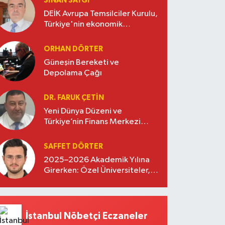
SINAN SAYGI
DEİK Avrupa Temsilciler Kurulu,
Türkiye'nin ekonomik
diplomasisinde güçlü bir köprü
oluşturuyor
ORHAN DÖRTER
Güneşin Bereketi ve
Depolama Çağı
DR. FARUK ÇETİN
Yeni Dünya Düzeni ve
Türkiye’nin Finans Merkezi
Stratejisi
SAFFET DÖRTER
2025–2026 Akademik Yılına
Girerken: Özel Üniversiteler,
Kayıtlar ve Eğitimde Yeni
Beklentiler
İstanbul Nöbetçi Eczaneler