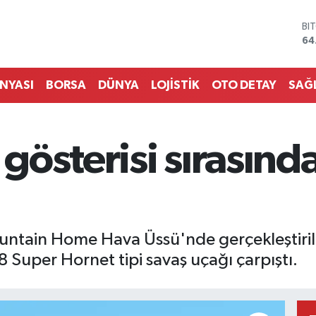
BI
64
DO
47
EU
ÜNYASI
BORSA
DÜNYA
LOJİSTİK
OTO DETAY
SAĞ
55
ST
64
GR
österisi sırasında
65
Bİ
13
ntain Home Hava Üssü'nde gerçekleştirilen
 Super Hornet tipi savaş uçağı çarpıştı.