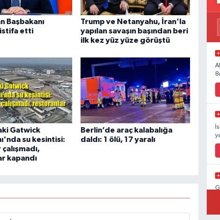
n Başbakanı
Trump ve Netanyahu, İran'la
stifa etti
yapılan savaşın başından beri
ilk kez yüz yüze görüştü
A
8
İ
ki Gatwick
Berlin’de araç kalabalığa
y
'nda su kesintisi:
daldı: 1 ölü, 17 yaralı
 çalışmadı,
ar kapandı
G