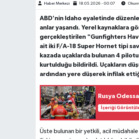
Haber Merkezi
18.05.2026 - 00:07
Okunma
ABD'nin Idaho eyaletinde düzenlen
anlar yaşandı. Yerel kaynaklara 
gerçekleştirilen "Gunfighters Ha
ait iki F/A-18 Super Hornet tipi sa
kazada uçaklarda bulunan 4 pilotun
kurtulduğu bildirildi. Uçakların dü
ardından yere düşerek infilak etti
Rusya Odessa'y
İçeriği Görüntül
Üste bulunan bir yetkili, acil müdahal