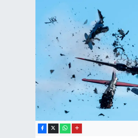
OTO DETAY
SAĞLIK
SON DAKİKA
SPOR
FİNANS