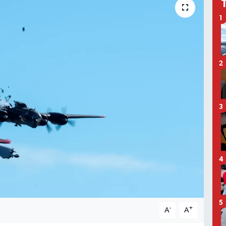
1
2
3
4
5
-
+
A
A