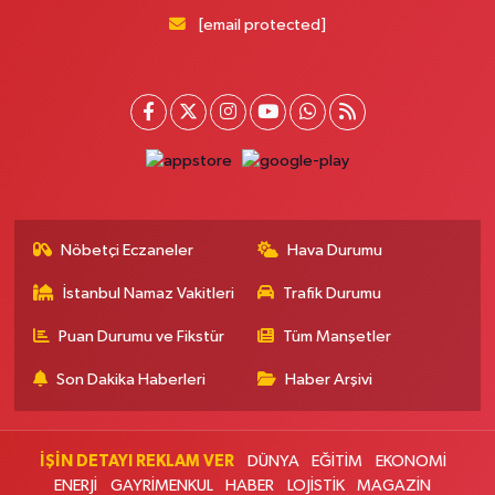
Pera Eczanesi
[email protected]
Mimar Sinan Mahallesi Selçukhan Caddesi 267A MİMAR SİNAN SAĞLIK
OCAĞI YANI,SELÇUKHAN CADDE ÜZERİ,AYTOP GIDA ARKA ÇIKIŞ
KAPIDAN AŞAĞI YOLDA
0 (216) 755 01 02
Yol Tarifi Al
Kağıthane Sağlık Eczanesi
Nurtepe Mahallesi Şehit Mustafa Burcu Caddesi 27A
0 (212) 243 17 77
Yol Tarifi Al
Nöbetçi Eczaneler
Hava Durumu
İstanbul Namaz Vakitleri
Trafik Durumu
Çağdaş Eczanesi
Yeni Mahallesi 7053. Sokak 23 B KİPTAŞ 2 KONUTLARI BİM YANI
Puan Durumu ve Fikstür
Tüm Manşetler
0 (212) 302 40 49
Yol Tarifi Al
Son Dakika Haberleri
Haber Arşivi
Buse Eczanesi
Rüzgarlıbahçe Mahallesi Ferit İnal Caddesi 35B Rüzgarlıbahçe İntiba
Döner'in arka sokağı, ŞOK marketin yanı
İŞİN DETAYI REKLAM VER
DÜNYA
EĞİTİM
EKONOMİ
ENERJİ
GAYRİMENKUL
HABER
LOJİSTİK
MAGAZİN
0 (216) 680 06 58
Yol Tarifi Al