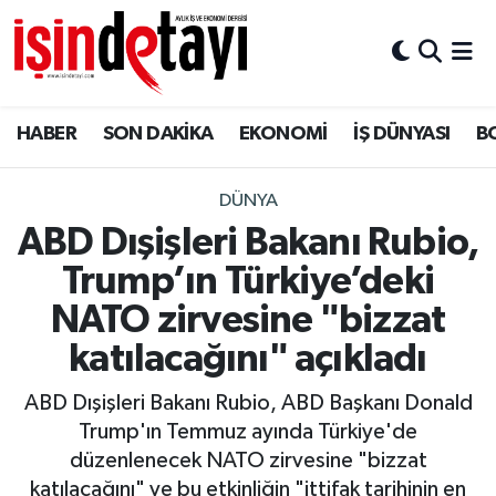
DÜNYA
Nöbetçi Eczaneler
HABER
SON DAKİKA
EKONOMİ
İŞ DÜNYASI
B
Eğitim
Hava Durumu
EKONOMİ
İstanbul Namaz Vakitleri
DÜNYA
ABD Dışişleri Bakanı Rubio,
ENERJİ HABERİ
Trafik Durumu
Trump’ın Türkiye’deki
GAYRİMENKUL
Süper Lig Puan Durumu ve Fikstür
NATO zirvesine "bizzat
katılacağını" açıkladı
HABER
Tüm Manşetler
ABD Dışişleri Bakanı Rubio, ABD Başkanı Donald
LOJİSTİK
Son Dakika Haberleri
Trump'ın Temmuz ayında Türkiye'de
düzenlenecek NATO zirvesine "bizzat
MAGAZİN
Haber Arşivi
katılacağını" ve bu etkinliğin "ittifak tarihinin en