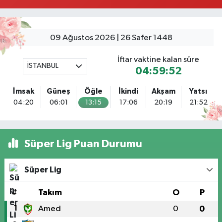
Tuna Tillo Eczanesi
Akşemsettin Mahallesi Akdeniz Caddesi No:12 A 41.01948179055185,
28.946705949073934
09 Ağustos 2026 | 26 Safer 1448
0 (212) 635 03 83
Yol Tarifi Al
İftar vaktine kalan süre
İSTANBUL
04:59:51
Tersane İstanbul Eczanesi
Camiikebir Mahallesi Taşkızak Tersanesi Caddesi 6 6B Tersane İstanbul
İmsak
Güneş
Öğle
İkindi
Akşam
Yatsı
içerisi ama yol üzerinde
04:20
06:01
13:15
17:06
20:19
21:52
0 (533) 395 65 65
Yol Tarifi Al
Nuh Eczanesi
Süper Lig Puan Durumu
Fetih Mahallesi Hicazkar (Örnek Mah) Sokak Bağkur Sitesi No:10 1A
0 (216) 324 46 96
Yol Tarifi Al
Süper Lig
Yaman Eczanesi
#
Takım
O
P
Site Mahallesi Kaptanoğlu Okul Sokak No:44 A
1
Amed
0
0
0 (216) 533 02 16
Yol Tarifi Al