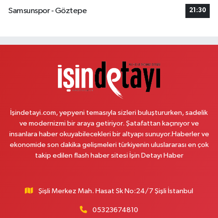
Velibaba Mahallesi Aydos Caddesi 17 JD AYDOSLAND SİTESİ ALTI
Samsunspor - Göztepe
21:30
MİGROS YANI
0 (532) 120 43 29
Yol Tarifi Al
Arda Eczanesi
İnönü Mahallesi Yeşiltepe Sokak 6A AKSOYLAR 2 DÜĞÜN SALONU KARŞISI
(DEMOKRASİ CADDESİ)
0 (216) 621 27 65
Yol Tarifi Al
İşindetayi.com, yepyeni temasıyla sizleri buluştururken, sadelik
Pamuk Eczanesi
ve modernizmi bir araya getiriyor. Şatafattan kaçınıyor ve
Yunus Emre Mahallesi Veyselkaranı Caddesi 71 C ABİTLER DURAĞI
insanlara haber okuyabilecekleri bir altyapı sunuyor.Haberler ve
0 (216) 484 00 08
Yol Tarifi Al
ekonomide son dakika gelişmeleri türkiyenin uluslararası en çok
takip edilen flash haber sitesi İşin Detayı Haber
Nazan Eczanesi
Zübeyde Hanım Mahallesi 1280. Sokak No:10 ESKİ KARAKOL YAKINI -
ESKİ PTT YANI ZÜBEYDE HANIM AİLE SAĞLIĞI MERKEZİ KARŞISI
Şişli Merkez Mah. Hasat Sk No:24/7 Şişli İstanbul
0 (212) 419 24 18
Yol Tarifi Al
05323674810