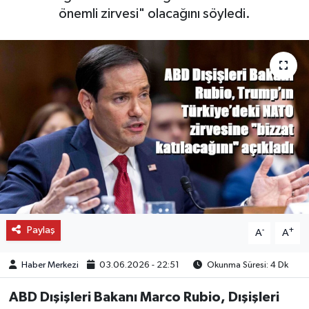
önemli zirvesi" olacağını söyledi.
OTO DETAY
SAĞLIK
SON DAKİKA
SPOR
FİNANS
Paylaş
-
+
A
A
Haber Merkezi
03.06.2026 - 22:51
Okunma Süresi: 4 Dk
ABD Dışişleri Bakanı Marco Rubio, Dışişleri