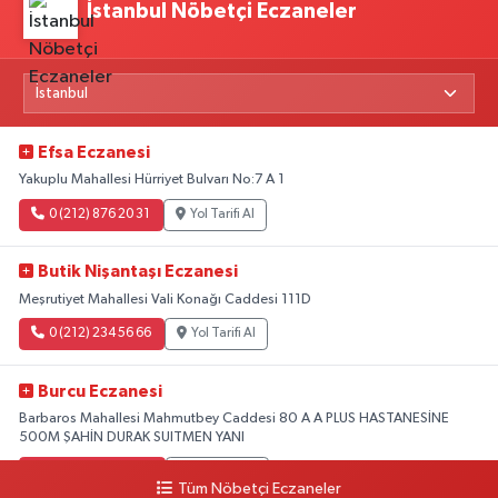
İstanbul Nöbetçi Eczaneler
Efsa Eczanesi
Yakuplu Mahallesi Hürriyet Bulvarı No:7 A 1
0 (212) 876 20 31
Yol Tarifi Al
Butik Nişantaşı Eczanesi
Meşrutiyet Mahallesi Vali Konağı Caddesi 111D
0 (212) 234 56 66
Yol Tarifi Al
Burcu Eczanesi
Barbaros Mahallesi Mahmutbey Caddesi 80 A A PLUS HASTANESİNE
500M ŞAHİN DURAK SUITMEN YANI
0 (212) 552 25 29
Yol Tarifi Al
Tüm Nöbetçi Eczaneler