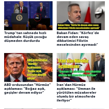
Trump’tan sahnede hızlı
Bakan Fidan: "Körfez'de
müdahale: Küçük çocuğu
devam eden savaş
düşmeden durdurdu
dikkatimizi Filistin
meselesinden ayırmadı"
ABD ordusundan "Hürmüz"
İran'dan Hürmüz
açıklaması: "Boğaz açık,
açıklaması: "Umman ile
geçişler devam ediyor"
yürütülen müzakereler
olumlu bir atmosferde
ilerliyor"