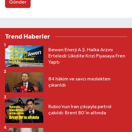
Gönder
Trend Haberler
1
Bewen Enerji A.Ş. Halka Arzını
Erteledi: Likidite Krizi Piyasaya Fren
Yaptı
2
84 hâkim ve savcı meslekten
çıkarıldı
3
Rubio’nun İran çıkışıyla petrol
çakıldı: Brent 80’in altında
4