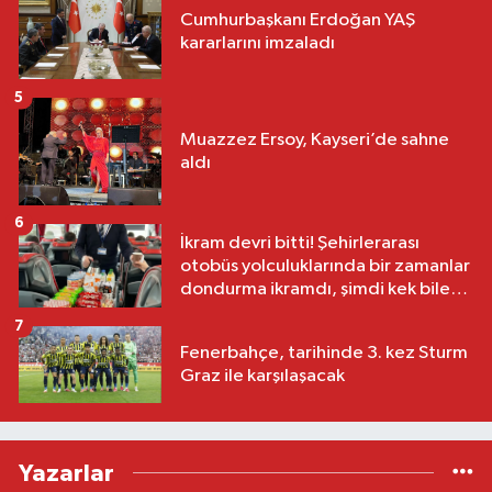
Cumhurbaşkanı Erdoğan YAŞ
kararlarını imzaladı
5
Muazzez Ersoy, Kayseri’de sahne
aldı
6
İkram devri bitti! Şehirlerarası
otobüs yolculuklarında bir zamanlar
dondurma ikramdı, şimdi kek bile
yok
7
Fenerbahçe, tarihinde 3. kez Sturm
Graz ile karşılaşacak
Yazarlar