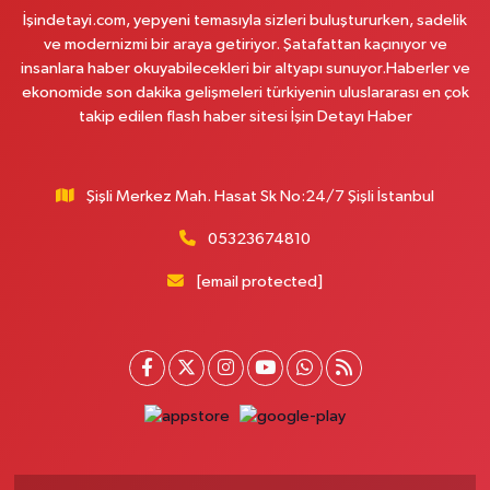
İşindetayi.com, yepyeni temasıyla sizleri buluştururken, sadelik
Plevne Eczanesi
ve modernizmi bir araya getiriyor. Şatafattan kaçınıyor ve
Mevlana Mahallesi İbrahim Hayırlıoğlu Caddesi 6 3 PLEVNE KONUTLARI
insanlara haber okuyabilecekleri bir altyapı sunuyor.Haberler ve
ÇARŞI İÇERİSİNDE
ekonomide son dakika gelişmeleri türkiyenin uluslararası en çok
takip edilen flash haber sitesi İşin Detayı Haber
0 (212) 823 53 43
Yol Tarifi Al
Eren Aydın Eczanesi
Şişli Merkez Mah. Hasat Sk No:24/7 Şişli İstanbul
Siyavuşpaşa Mahallesi Adnan Kahveci Bulvarı 154 B MEMORIAL
HASTANESİNİN 100 METRE YUKARISI - FİZİK TEDAVİ HASTANESİNİN 100
METRE AŞAĞISI
05323674810
0 (212) 441 38 16
Yol Tarifi Al
[email protected]
Yaşam Eczanesi
Osmangazi Mahallesi Atayolu Caddesi 10C-D KAYA ÇİFTLİĞİ İLE KÖFTECİ
YUSUF ARASINDA, TARIM KOOPERATİF MARKETİ KARŞISI,SAAT KULESİNİN
ÇAPRAZINDA
0 (506) 466 78 60
Yol Tarifi Al
Müge Eczanesi