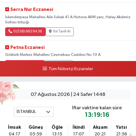
Serra Nur Eczanesi
İskenderpaşa Mahallesi Aile Sokak 41 A Historia AVM yanı, Hatay Akdeniz
Sofrası bitişiği.
0 (536) 663 94 36
Yol Tarifi Al
Petna Eczanesi
Göktürk Merkez Mahallesi Çeşmebaşı Caddesi No:10 A
0 (212) 360 18 23
Yol Tarifi Al
Tüm Nöbetçi Eczaneler
Sacide Eczanesi
Karlıktepe Mahallesi Soğanlık Caddesi No:34 A
07 Ağustos 2026 | 24 Safer 1448
0 (216) 504 24 53
Yol Tarifi Al
İftar vaktine kalan süre
İSTANBUL
Bulvar Eczanesi
13:19:16
Ahmet Yesevi Mahallesi Abbas Medeni Sokak 17 A Çiftlik köprüsünü
geçtikten sonra Harman Mobilya arkası, Tulumba mevki, ECZANELER
İmsak
Güneş
Öğle
İkindi
Akşam
Yatsı
BÖLGESİ (GÜNEŞ, BULVAR, ÇİĞDEM, DEVA ECZANELERİ) eski gazi sağlık
04:17
05:59
13:15
17:07
20:21
21:56
o