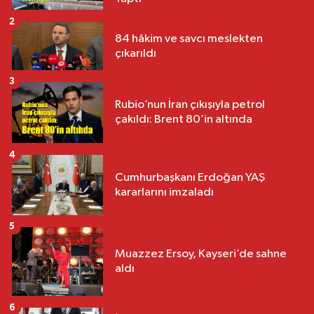
2
84 hâkim ve savcı meslekten
çıkarıldı
3
Rubio’nun İran çıkışıyla petrol
çakıldı: Brent 80’in altında
4
Cumhurbaşkanı Erdoğan YAŞ
kararlarını imzaladı
5
Muazzez Ersoy, Kayseri’de sahne
aldı
6