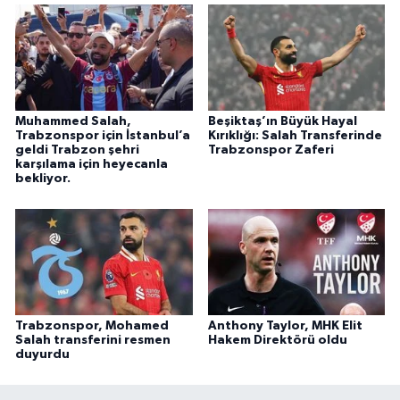
Muhammed Salah,
Beşiktaş’ın Büyük Hayal
Trabzonspor için İstanbul’a
Kırıklığı: Salah Transferinde
geldi Trabzon şehri
Trabzonspor Zaferi
karşılama için heyecanla
bekliyor.
Trabzonspor, Mohamed
Anthony Taylor, MHK Elit
Salah transferini resmen
Hakem Direktörü oldu
duyurdu