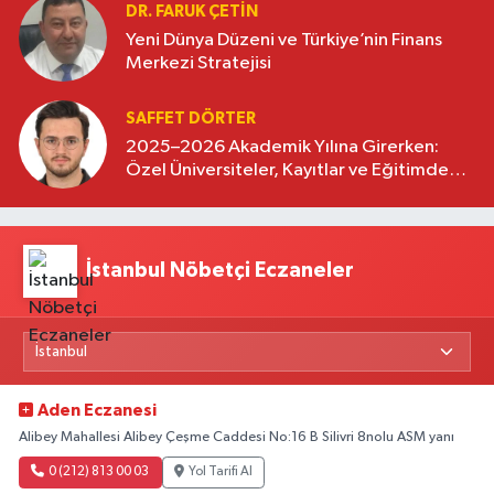
DR. FARUK ÇETİN
Yeni Dünya Düzeni ve Türkiye’nin Finans
Merkezi Stratejisi
SAFFET DÖRTER
2025–2026 Akademik Yılına Girerken:
Özel Üniversiteler, Kayıtlar ve Eğitimde
Yeni Beklentiler
İstanbul Nöbetçi Eczaneler
Aden Eczanesi
Alibey Mahallesi Alibey Çeşme Caddesi No:16 B Silivri 8nolu ASM yanı
0 (212) 813 00 03
Yol Tarifi Al