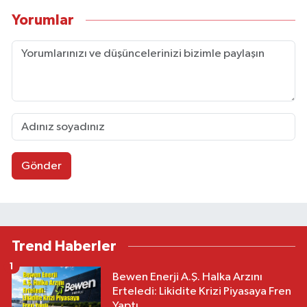
Yorumlar
Gönder
Trend Haberler
1
Bewen Enerji A.Ş. Halka Arzını
Erteledi: Likidite Krizi Piyasaya Fren
Yaptı