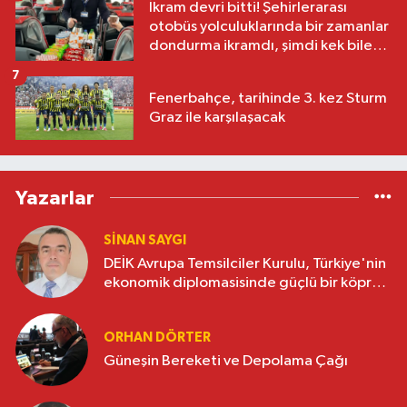
İkram devri bitti! Şehirlerarası
otobüs yolculuklarında bir zamanlar
dondurma ikramdı, şimdi kek bile
yok
7
Fenerbahçe, tarihinde 3. kez Sturm
Graz ile karşılaşacak
Yazarlar
SINAN SAYGI
DEİK Avrupa Temsilciler Kurulu, Türkiye'nin
ekonomik diplomasisinde güçlü bir köprü
oluşturuyor
ORHAN DÖRTER
Güneşin Bereketi ve Depolama Çağı