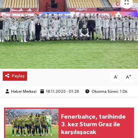
OTO DETAY
SAĞLIK
SON DAKİKA
SPOR
FİNANS
Paylaş
-
+
A
A
Haber Merkezi
18.11.2025 - 01:26
Okunma Süresi: 1 Dk
Fenerbahçe, tarihinde
3. kez Sturm Graz ile
karşılaşacak