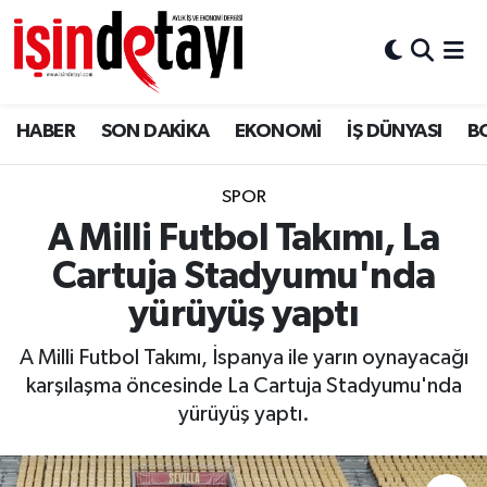
DÜNYA
Nöbetçi Eczaneler
HABER
SON DAKİKA
EKONOMİ
İŞ DÜNYASI
B
Eğitim
Hava Durumu
EKONOMİ
İstanbul Namaz Vakitleri
SPOR
A Milli Futbol Takımı, La
ENERJİ HABERİ
Trafik Durumu
Cartuja Stadyumu'nda
GAYRİMENKUL
Süper Lig Puan Durumu ve Fikstür
yürüyüş yaptı
A Milli Futbol Takımı, İspanya ile yarın oynayacağı
HABER
Tüm Manşetler
karşılaşma öncesinde La Cartuja Stadyumu'nda
yürüyüş yaptı.
LOJİSTİK
Son Dakika Haberleri
MAGAZİN
Haber Arşivi