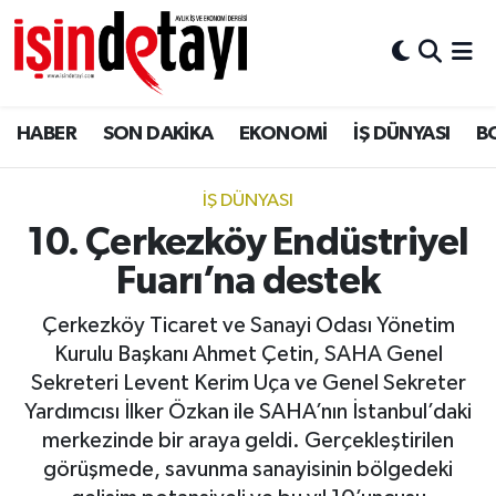
DÜNYA
Nöbetçi Eczaneler
HABER
SON DAKİKA
EKONOMİ
İŞ DÜNYASI
B
Eğitim
Hava Durumu
EKONOMİ
İstanbul Namaz Vakitleri
İŞ DÜNYASI
10. Çerkezköy Endüstriyel
ENERJİ HABERİ
Trafik Durumu
Fuarı’na destek
GAYRİMENKUL
Süper Lig Puan Durumu ve Fikstür
Çerkezköy Ticaret ve Sanayi Odası Yönetim
Kurulu Başkanı Ahmet Çetin, SAHA Genel
HABER
Tüm Manşetler
Sekreteri Levent Kerim Uça ve Genel Sekreter
Yardımcısı İlker Özkan ile SAHA’nın İstanbul’daki
LOJİSTİK
Son Dakika Haberleri
merkezinde bir araya geldi. Gerçekleştirilen
görüşmede, savunma sanayisinin bölgedeki
MAGAZİN
Haber Arşivi