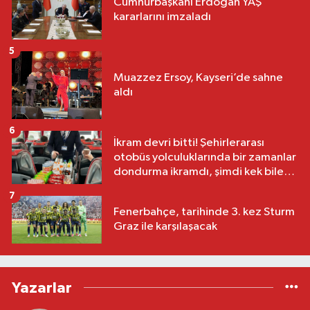
Cumhurbaşkanı Erdoğan YAŞ
kararlarını imzaladı
5
Muazzez Ersoy, Kayseri’de sahne
aldı
6
İkram devri bitti! Şehirlerarası
otobüs yolculuklarında bir zamanlar
dondurma ikramdı, şimdi kek bile
yok
7
Fenerbahçe, tarihinde 3. kez Sturm
Graz ile karşılaşacak
Yazarlar