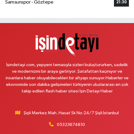
Samsunspor - Göztepe
21:30
0 (216) 621 27 65
Yol Tarifi Al
Pamuk Eczanesi
Yunus Emre Mahallesi Veyselkaranı Caddesi 71 C ABİTLER DURAĞI
0 (216) 484 00 08
Yol Tarifi Al
Nazan Eczanesi
Zübeyde Hanım Mahallesi 1280. Sokak No:10 ESKİ KARAKOL YAKINI -
İşindetayi.com, yepyeni temasıyla sizleri buluştururken, sadelik
ESKİ PTT YANI ZÜBEYDE HANIM AİLE SAĞLIĞI MERKEZİ KARŞISI
ve modernizmi bir araya getiriyor. Şatafattan kaçınıyor ve
0 (212) 419 24 18
Yol Tarifi Al
insanlara haber okuyabilecekleri bir altyapı sunuyor.Haberler ve
ekonomide son dakika gelişmeleri türkiyenin uluslararası en çok
takip edilen flash haber sitesi İşin Detayı Haber
Pera Eczanesi
Mimar Sinan Mahallesi Selçukhan Caddesi 267A MİMAR SİNAN SAĞLIK
OCAĞI YANI,SELÇUKHAN CADDE ÜZERİ,AYTOP GIDA ARKA ÇIKIŞ
KAPIDAN AŞAĞI YOLDA
Şişli Merkez Mah. Hasat Sk No:24/7 Şişli İstanbul
0 (216) 755 01 02
Yol Tarifi Al
05323674810