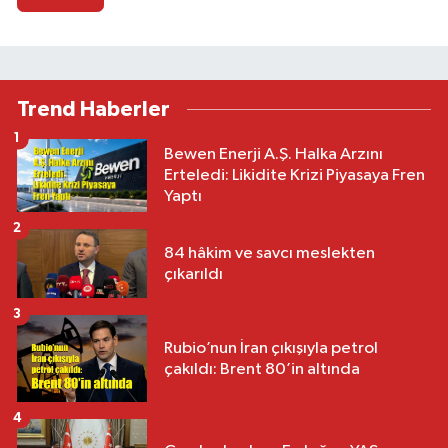
Trend Haberler
1
Bewen Enerji A.Ş. Halka Arzını
Erteledi: Likidite Krizi Piyasaya Fren
Yaptı
2
84 hâkim ve savcı meslekten
çıkarıldı
3
Rubio’nun İran çıkışıyla petrol
çakıldı: Brent 80’in altında
4