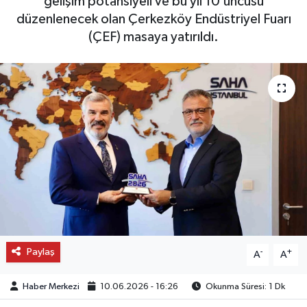
gelişim potansiyeli ve bu yıl 10’uncusu
düzenlenecek olan Çerkezköy Endüstriyel Fuarı
OTO DETAY
(ÇEF) masaya yatırıldı.
SAĞLIK
SON DAKİKA
SPOR
FİNANS
Paylaş
-
+
A
A
Haber Merkezi
10.06.2026 - 16:26
Okunma Süresi: 1 Dk