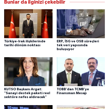
Bunlar da ilginizi çekebilir
Türkiye-Irak ilişkilerinde
ERP, İSG ve OSB süreçleri
tarihi dönüm noktası
tek veri yapısında
buluşuyor
KUTSO Başkanı Argat:
TOBB’dan TCMB’ye
"Sanayi destek paketi reel
Finansman Mesajı
sektöre nefes aldıracak"