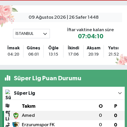
Tuna Tillo Eczanesi
Akşemsettin Mahallesi Akdeniz Caddesi No:12 A 41.01948179055185,
28.946705949073934
09 Ağustos 2026 | 26 Safer 1448
0 (212) 635 03 83
Yol Tarifi Al
İftar vaktine kalan süre
İSTANBUL
07:04:09
Tersane İstanbul Eczanesi
Camiikebir Mahallesi Taşkızak Tersanesi Caddesi 6 6B Tersane İstanbul
İmsak
Güneş
Öğle
İkindi
Akşam
Yatsı
içerisi ama yol üzerinde
04:20
06:01
13:15
17:06
20:19
21:52
0 (533) 395 65 65
Yol Tarifi Al
Nuh Eczanesi
Süper Lig Puan Durumu
Fetih Mahallesi Hicazkar (Örnek Mah) Sokak Bağkur Sitesi No:10 1A
0 (216) 324 46 96
Yol Tarifi Al
Süper Lig
Yaman Eczanesi
#
Takım
O
P
Site Mahallesi Kaptanoğlu Okul Sokak No:44 A
1
Amed
0
0
0 (216) 533 02 16
Yol Tarifi Al
2
Erzurumspor FK
0
0