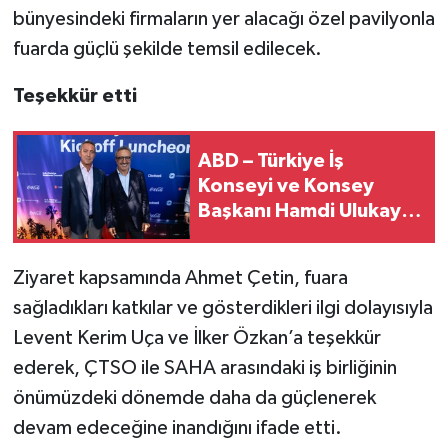
bünyesindeki firmaların yer alacağı özel pavilyonla
fuarda güçlü şekilde temsil edilecek.
Teşekkür etti
ABD – Türkiye İş
Konseyi ve Konsey
Başkanı Hamdi Ulukaya
Ev Sahipliğinde Ticari
ve Kültürel Diplomasi
Ziyaret kapsamında Ahmet Çetin, fuara
Rüzgârı
sağladıkları katkılar ve gösterdikleri ilgi dolayısıyla
Levent Kerim Uça ve İlker Özkan’a teşekkür
ederek, ÇTSO ile SAHA arasındaki iş birliğinin
önümüzdeki dönemde daha da güçlenerek
devam edeceğine inandığını ifade etti.