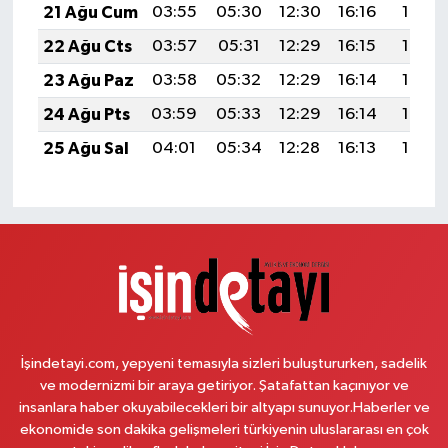
21 Ağu Cum
03:55
05:30
12:30
16:16
19:19
22 Ağu Cts
03:57
05:31
12:29
16:15
19:18
23 Ağu Paz
03:58
05:32
12:29
16:14
19:16
24 Ağu Pts
03:59
05:33
12:29
16:14
19:15
25 Ağu Sal
04:01
05:34
12:28
16:13
19:13
İşindetayi.com, yepyeni temasıyla sizleri buluştururken, sadelik
ve modernizmi bir araya getiriyor. Şatafattan kaçınıyor ve
insanlara haber okuyabilecekleri bir altyapı sunuyor.Haberler ve
ekonomide son dakika gelişmeleri türkiyenin uluslararası en çok