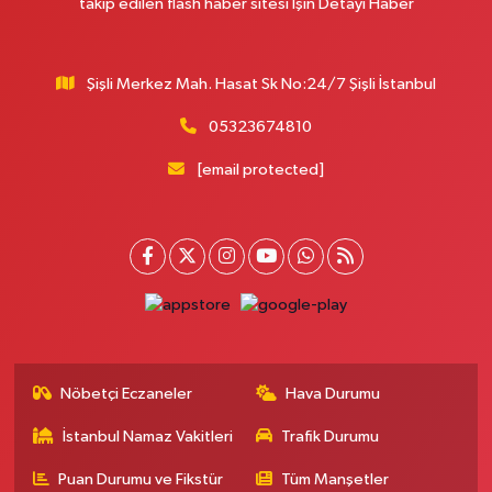
takip edilen flash haber sitesi İşin Detayı Haber
Şişli Merkez Mah. Hasat Sk No:24/7 Şişli İstanbul
05323674810
[email protected]
Nöbetçi Eczaneler
Hava Durumu
İstanbul Namaz Vakitleri
Trafik Durumu
Puan Durumu ve Fikstür
Tüm Manşetler