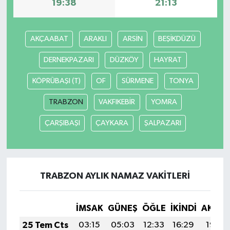
19:38
21:13
AKÇAABAT
ARAKLI
ARSİN
BEŞİKDÜZÜ
DERNEKPAZARI
DÜZKÖY
HAYRAT
KÖPRÜBAŞI (T)
OF
SÜRMENE
TONYA
TRABZON
VAKFIKEBİR
YOMRA
ÇARŞIBAŞI
ÇAYKARA
ŞALPAZARI
TRABZON AYLIK NAMAZ VAKITLERI
İMSAK
GÜNEŞ
ÖĞLE
İKINDI
AKŞA
25 Tem Cts
03:15
05:03
12:33
16:29
19:52