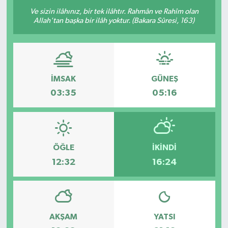
Ve sizin ilâhınız, bir tek ilâhtır. Rahmân ve Rahîm olan
OTO DETAY
Allah'tan başka bir ilâh yoktur. (Bakara Sûresi, 163)
SAĞLIK
SON DAKİKA
İMSAK
GÜNEŞ
03:35
05:16
SPOR
FİNANS
ÖĞLE
İKINDI
12:32
16:24
AKŞAM
YATSI