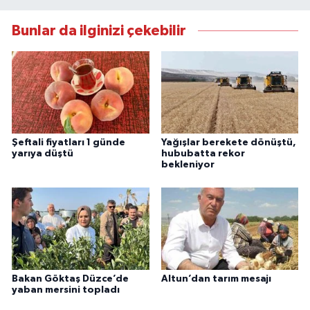
Bunlar da ilginizi çekebilir
Şeftali fiyatları 1 günde
Yağışlar berekete dönüştü,
yarıya düştü
hububatta rekor
bekleniyor
Bakan Göktaş Düzce’de
Altun’dan tarım mesajı
yaban mersini topladı