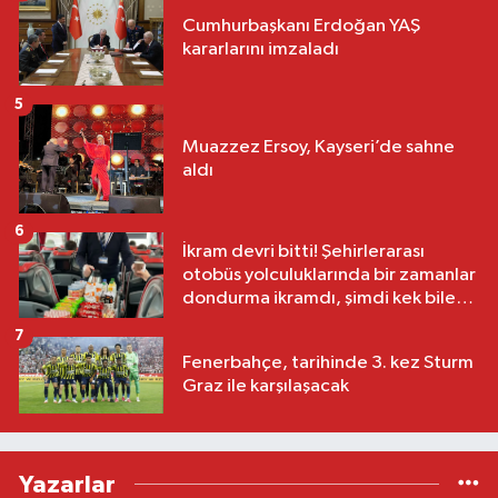
Cumhurbaşkanı Erdoğan YAŞ
kararlarını imzaladı
5
Muazzez Ersoy, Kayseri’de sahne
aldı
6
İkram devri bitti! Şehirlerarası
otobüs yolculuklarında bir zamanlar
dondurma ikramdı, şimdi kek bile
yok
7
Fenerbahçe, tarihinde 3. kez Sturm
Graz ile karşılaşacak
Yazarlar