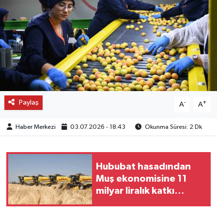
OTO DETAY
SAĞLIK
SON DAKİKA
SPOR
Paylaş
-
+
A
A
FİNANS
Haber Merkezi
03.07.2026 - 18:43
Okunma Süresi: 2 Dk
Hububat hasadından
Muş ekonomisine 11
milyar liralık katkı
bekleniyor