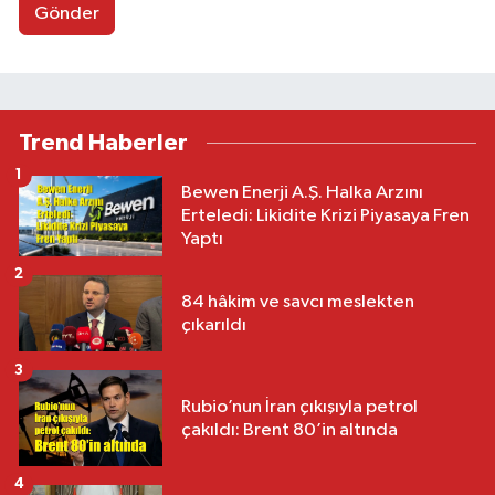
Gönder
Trend Haberler
1
Bewen Enerji A.Ş. Halka Arzını
Erteledi: Likidite Krizi Piyasaya Fren
Yaptı
2
84 hâkim ve savcı meslekten
çıkarıldı
3
Rubio’nun İran çıkışıyla petrol
çakıldı: Brent 80’in altında
4