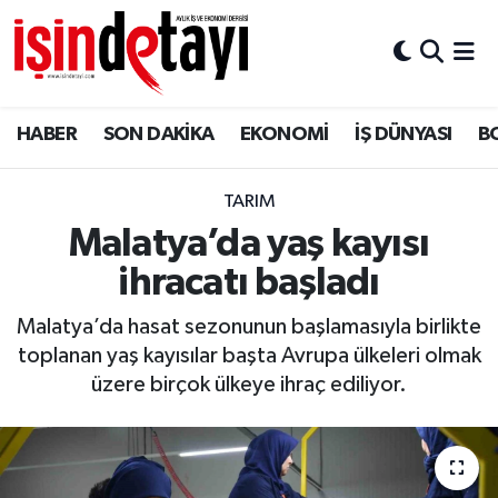
DÜNYA
Nöbetçi Eczaneler
HABER
SON DAKİKA
EKONOMİ
İŞ DÜNYASI
B
Eğitim
Hava Durumu
EKONOMİ
İstanbul Namaz Vakitleri
TARIM
Malatya’da yaş kayısı
ENERJİ HABERİ
Trafik Durumu
ihracatı başladı
GAYRİMENKUL
Süper Lig Puan Durumu ve Fikstür
Malatya’da hasat sezonunun başlamasıyla birlikte
toplanan yaş kayısılar başta Avrupa ülkeleri olmak
HABER
Tüm Manşetler
üzere birçok ülkeye ihraç ediliyor.
LOJİSTİK
Son Dakika Haberleri
MAGAZİN
Haber Arşivi