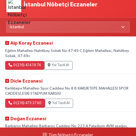
İstanbul Nöbetçi Eczaneler
Alp Koray Eczanesi
Eğitim Mahallesi Nahitbey Sokak No:47-49 C Eğitim Mahallesi, Nahitbey
Sokak, 47-49c
0 (216) 414 19 74
Yol Tarifi Al
Dicle Eczanesi
Karlıktepe Mahallesi Spor Caddesi No:8 B KARLIKTEPE MAHALLESİ SPOR
CADDESİ,ESKİ STADYUM KARŞISI
0 (216) 473 37 80
Yol Tarifi Al
Doğan Eczanesi
Barbaros Mahallesi Barbaros Caddesi No:223 A Paladium AVM aşağısı,
Mersinli Ciğerci Apo ve 32. Noter arası
Tüm Nöbetçi Eczaneler