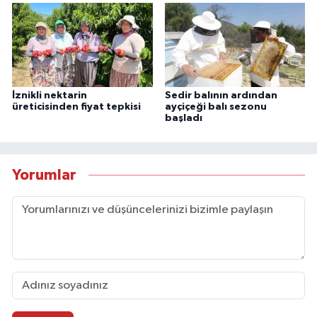
İznikli nektarin
Sedir balının ardından
üreticisinden fiyat tepkisi
ayçiçeği balı sezonu
başladı
Yorumlar