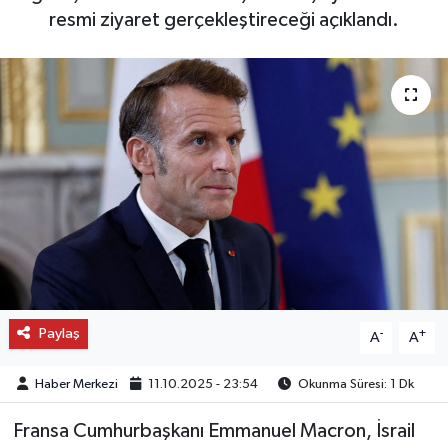
resmi ziyaret gerçekleştireceği açıklandı.
OTO DETAY
SAĞLIK
SON DAKİKA
SPOR
FİNANS
Paylaş
-
+
A
A
Haber Merkezi
11.10.2025 - 23:54
Okunma Süresi: 1 Dk
Fransa Cumhurbaşkanı Emmanuel Macron, İsrail