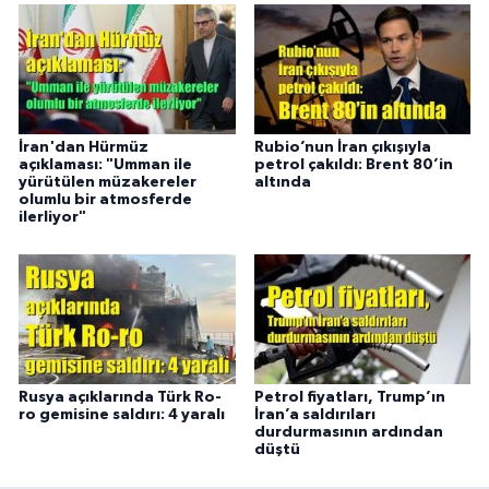
İran'dan Hürmüz
Rubio’nun İran çıkışıyla
açıklaması: "Umman ile
petrol çakıldı: Brent 80’in
yürütülen müzakereler
altında
olumlu bir atmosferde
ilerliyor"
Rusya açıklarında Türk Ro-
Petrol fiyatları, Trump’ın
ro gemisine saldırı: 4 yaralı
İran’a saldırıları
durdurmasının ardından
düştü