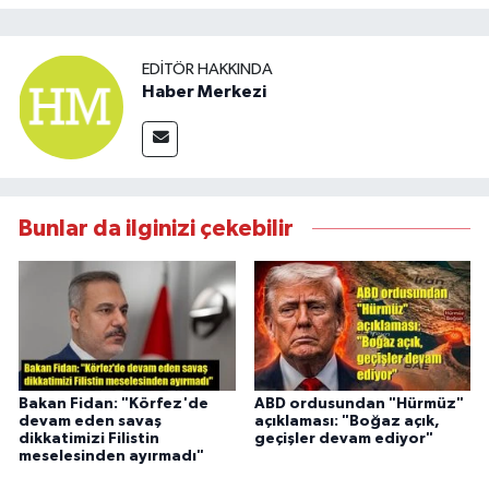
EDITÖR HAKKINDA
Haber Merkezi
Bunlar da ilginizi çekebilir
Bakan Fidan: "Körfez'de
ABD ordusundan "Hürmüz"
devam eden savaş
açıklaması: "Boğaz açık,
dikkatimizi Filistin
geçişler devam ediyor"
meselesinden ayırmadı"