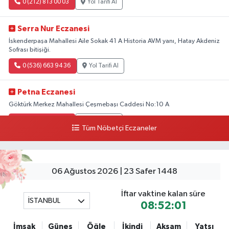
0 (212) 813 00 03
Yol Tarifi Al
Serra Nur Eczanesi
İskenderpaşa Mahallesi Aile Sokak 41 A Historia AVM yanı, Hatay Akdeniz
Sofrası bitişiği.
0 (536) 663 94 36
Yol Tarifi Al
Petna Eczanesi
Göktürk Merkez Mahallesi Çeşmebaşı Caddesi No:10 A
0 (212) 360 18 23
Yol Tarifi Al
Tüm Nöbetçi Eczaneler
Sacide Eczanesi
Karlıktepe Mahallesi Soğanlık Caddesi No:34 A
06 Ağustos 2026 | 23 Safer 1448
0 (216) 504 24 53
Yol Tarifi Al
İftar vaktine kalan süre
İSTANBUL
Bulvar Eczanesi
08:52:00
Ahmet Yesevi Mahallesi Abbas Medeni Sokak 17 A Çiftlik köprüsünü
geçtikten sonra Harman Mobilya arkası, Tulumba mevki, ECZANELER
İmsak
Güneş
Öğle
İkindi
Akşam
Yatsı