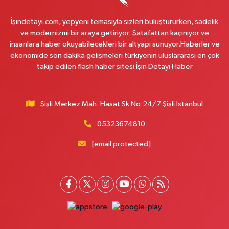
0 (212) 229 55 83
Yol Tarifi Al
İşindetayi.com, yepyeni temasıyla sizleri buluştururken, sadelik
Plevne Eczanesi
ve modernizmi bir araya getiriyor. Şatafattan kaçınıyor ve
Mevlana Mahallesi İbrahim Hayırlıoğlu Caddesi 6 3 PLEVNE KONUTLARI
insanlara haber okuyabilecekleri bir altyapı sunuyor.Haberler ve
ÇARŞI İÇERİSİNDE
ekonomide son dakika gelişmeleri türkiyenin uluslararası en çok
takip edilen flash haber sitesi İşin Detayı Haber
0 (212) 823 53 43
Yol Tarifi Al
Eren Aydın Eczanesi
Şişli Merkez Mah. Hasat Sk No:24/7 Şişli İstanbul
Siyavuşpaşa Mahallesi Adnan Kahveci Bulvarı 154 B MEMORIAL
HASTANESİNİN 100 METRE YUKARISI - FİZİK TEDAVİ HASTANESİNİN 100
METRE AŞAĞISI
05323674810
0 (212) 441 38 16
Yol Tarifi Al
[email protected]
Yaşam Eczanesi
Osmangazi Mahallesi Atayolu Caddesi 10C-D KAYA ÇİFTLİĞİ İLE KÖFTECİ
YUSUF ARASINDA, TARIM KOOPERATİF MARKETİ KARŞISI,SAAT KULESİNİN
ÇAPRAZINDA
0 (506) 466 78 60
Yol Tarifi Al