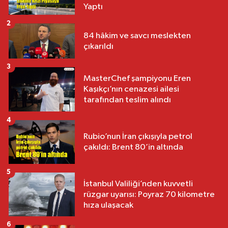
Yaptı
2
84 hâkim ve savcı meslekten
çıkarıldı
3
MasterChef şampiyonu Eren
Kaşıkçı’nın cenazesi ailesi
tarafından teslim alındı
4
Rubio’nun İran çıkışıyla petrol
çakıldı: Brent 80’in altında
5
İstanbul Valiliği’nden kuvvetli
rüzgar uyarısı: Poyraz 70 kilometre
hıza ulaşacak
6