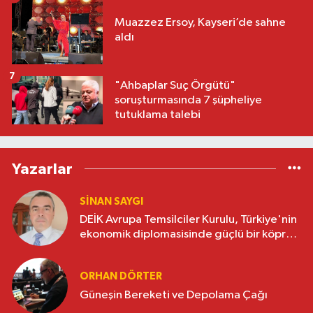
Muazzez Ersoy, Kayseri’de sahne
aldı
7
"Ahbaplar Suç Örgütü"
soruşturmasında 7 şüpheliye
tutuklama talebi
Yazarlar
SINAN SAYGI
DEİK Avrupa Temsilciler Kurulu, Türkiye'nin
ekonomik diplomasisinde güçlü bir köprü
oluşturuyor
ORHAN DÖRTER
Güneşin Bereketi ve Depolama Çağı