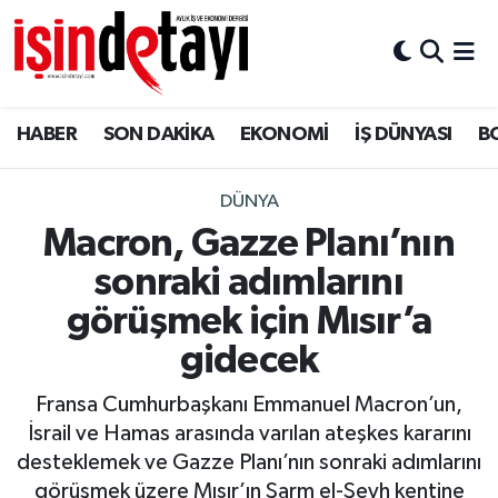
DÜNYA
Nöbetçi Eczaneler
HABER
SON DAKİKA
EKONOMİ
İŞ DÜNYASI
B
Eğitim
Hava Durumu
EKONOMİ
İstanbul Namaz Vakitleri
DÜNYA
Macron, Gazze Planı’nın
ENERJİ HABERİ
Trafik Durumu
sonraki adımlarını
GAYRİMENKUL
Süper Lig Puan Durumu ve Fikstür
görüşmek için Mısır’a
gidecek
HABER
Tüm Manşetler
Fransa Cumhurbaşkanı Emmanuel Macron’un,
LOJİSTİK
Son Dakika Haberleri
İsrail ve Hamas arasında varılan ateşkes kararını
desteklemek ve Gazze Planı’nın sonraki adımlarını
MAGAZİN
Haber Arşivi
görüşmek üzere Mısır’ın Şarm el-Şeyh kentine