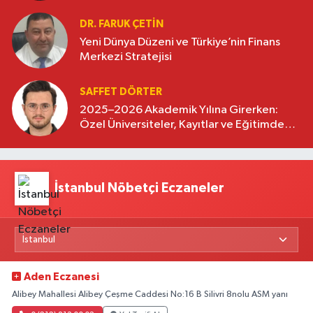
DR. FARUK ÇETİN
Yeni Dünya Düzeni ve Türkiye’nin Finans
Merkezi Stratejisi
SAFFET DÖRTER
2025–2026 Akademik Yılına Girerken:
Özel Üniversiteler, Kayıtlar ve Eğitimde
Yeni Beklentiler
İstanbul Nöbetçi Eczaneler
Aden Eczanesi
Alibey Mahallesi Alibey Çeşme Caddesi No:16 B Silivri 8nolu ASM yanı