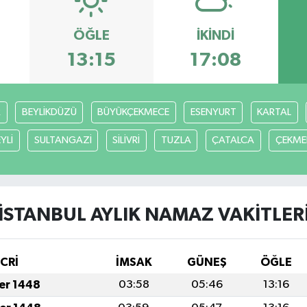
ÖĞLE
İKINDI
13:15
17:08
R
BEYLİKDÜZÜ
BÜYÜKÇEKMECE
ESENYURT
KARTAL
YLİ
SULTANGAZİ
SİLİVRİ
TUZLA
ÇATALCA
ÇEKME
İSTANBUL AYLIK NAMAZ VAKITLER
İCRİ
İMSAK
GÜNEŞ
ÖĞLE
fer 1448
03:58
05:46
13:16