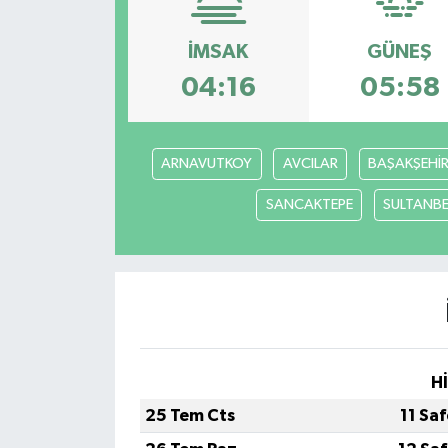
OTO DETAY
İMSAK
GÜNEŞ
04:16
05:58
SAĞLIK
SON DAKİKA
ARNAVUTKOY
AVCILAR
BAŞAKŞEHİ
SPOR
SANCAKTEPE
SULTANBE
FİNANS
H
25 Tem Cts
11 Sa