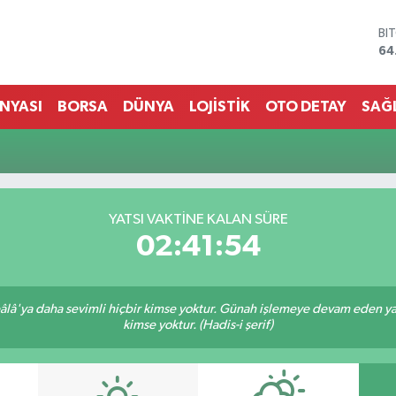
BI
64
DO
47
EU
ÜNYASI
BORSA
DÜNYA
LOJİSTİK
OTO DETAY
SAĞ
55
ST
64
GR
65
Bİ
YATSI VAKTINE KALAN SÜRE
13
02:41:53
lâ'ya daha sevimli hiçbir kimse yoktur. Günah işlemeye devam eden yaşl
kimse yoktur. (Hadis-i şerif)