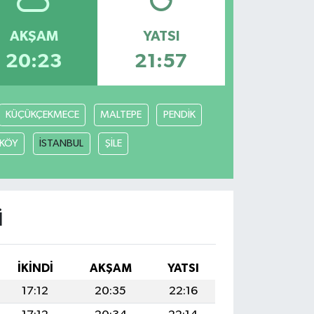
AKŞAM
YATSI
20:23
21:57
KÜÇÜKÇEKMECE
MALTEPE
PENDİK
KÖY
İSTANBUL
ŞİLE
I
İKINDI
AKŞAM
YATSI
17:12
20:35
22:16