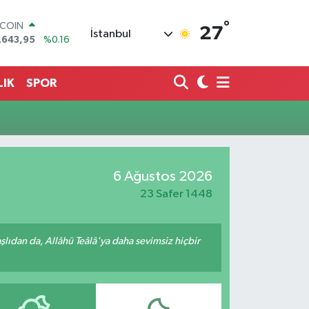
°
TCOIN
27
İstanbul
.643,95
%0.16
LAR
,6006
%0.06
RO
LIK
SPOR
,0250
%0.02
ERLİN
,2398
%0.2
AM ALTIN
13.94
%0.32
ST100
6 Ağustos 2026
.768
%48
23 Safer 1448
ıdan da, Allâhü Teâlâ'ya daha sevimsiz hiçbir