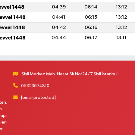
evvel 1448
04:39
06:14
13:12
levvel 1448
04:41
06:15
13:12
levvel 1448
04:42
06:16
13:12
levvel 1448
04:44
06:17
13:11
Şişli Merkez Mah. Hasat Sk No:24/7 Şişli İstanbul
05323674810
[email protected]
ken,
n
yapı
leri
er