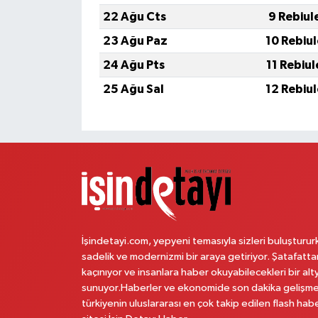
22 Ağu Cts
9 Rebiul
23 Ağu Paz
10 Rebiu
24 Ağu Pts
11 Rebiu
25 Ağu Sal
12 Rebiu
İşindetayi.com, yepyeni temasıyla sizleri buluşturur
sadelik ve modernizmi bir araya getiriyor. Şatafatta
kaçınıyor ve insanlara haber okuyabilecekleri bir alt
sunuyor.Haberler ve ekonomide son dakika gelişme
türkiyenin uluslararası en çok takip edilen flash hab