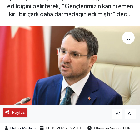
edildiğini belirterek, "Gençlerimizin kanını emen
OTO DETAY
kirli bir çark daha darmadağın edilmiştir" dedi.
SAĞLIK
SON DAKİKA
SPOR
FİNANS
Paylaş
-
+
A
A
Haber Merkezi
11.05.2026 - 22:30
Okunma Süresi: 1 Dk