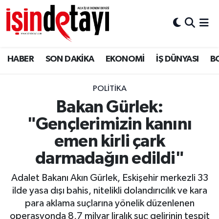
DÜNYA
Nöbetçi Eczaneler
HABER
SON DAKİKA
EKONOMİ
İŞ DÜNYASI
B
Eğitim
Hava Durumu
EKONOMİ
İstanbul Namaz Vakitleri
POLİTİKA
Bakan Gürlek:
ENERJİ HABERİ
Trafik Durumu
"Gençlerimizin kanını
GAYRİMENKUL
Süper Lig Puan Durumu ve Fikstür
emen kirli çark
darmadağın edildi"
HABER
Tüm Manşetler
Adalet Bakanı Akın Gürlek, Eskişehir merkezli 33
LOJİSTİK
Son Dakika Haberleri
ilde yasa dışı bahis, nitelikli dolandırıcılık ve kara
para aklama suçlarına yönelik düzenlenen
MAGAZİN
Haber Arşivi
operasyonda 8,7 milyar liralık suç gelirinin tespit