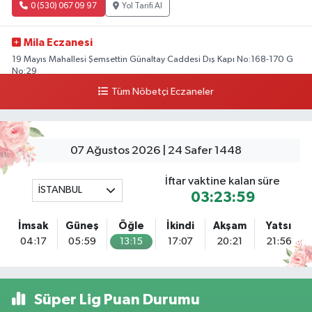
0 (530) 067 09 97
Yol Tarifi Al
Mila Eczanesi
19 Mayıs Mahallesi Şemsettin Günaltay Caddesi Dış Kapı No:168-170 G
No:29
Tüm Nöbetçi Eczaneler
0 (216) 514 23 73
Yol Tarifi Al
Kasımpaşa Eczanesi
Yahya Kahya Mahallesi Kasımpaşa Bostanı Sokak 18A Mutfak Ekipmanları
07 Ağustos 2026 | 24 Safer 1448
Satan Dükkanların Olduğu Caddede Denizbank'ın Karşısı, Albaraka'nın
Sokağında
İftar vaktine kalan süre
İSTANBUL
0 (212) 253 77 44
Yol Tarifi Al
03:23:59
İmsak
Güneş
Öğle
İkindi
Akşam
Yatsı
3.İstanbul Eczanesi
04:17
05:59
13:15
17:07
20:21
21:56
Başakşehir Mahallesi Gazi Mustafa Kemal Bulvarı A101 market
yakınındaki diş kliniği ile emlak ofisi arasında bulunan köşe dükkanı
0 (212) 813 66 13
Yol Tarifi Al
Süper Lig Puan Durumu