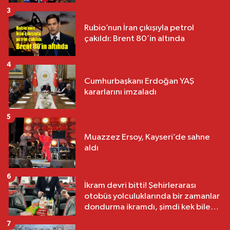
3
Rubio’nun İran çıkışıyla petrol
çakıldı: Brent 80’in altında
4
Cumhurbaşkanı Erdoğan YAŞ
kararlarını imzaladı
5
Muazzez Ersoy, Kayseri’de sahne
aldı
6
İkram devri bitti! Şehirlerarası
otobüs yolculuklarında bir zamanlar
dondurma ikramdı, şimdi kek bile
yok
7