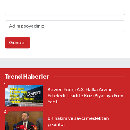
Gönder
Trend Haberler
1
Bewen Enerji A.Ş. Halka Arzını
Erteledi: Likidite Krizi Piyasaya Fren
Yaptı
2
84 hâkim ve savcı meslekten
çıkarıldı