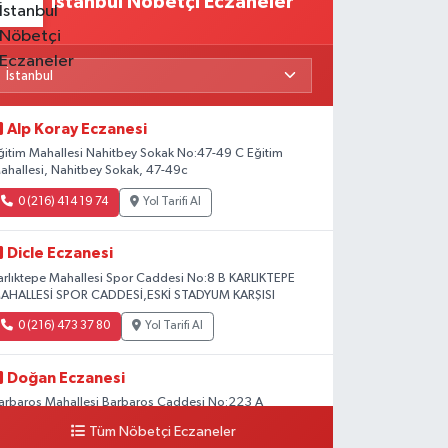
İstanbul Nöbetçi Eczaneler
Alp Koray Eczanesi
ğitim Mahallesi Nahitbey Sokak No:47-49 C Eğitim
ahallesi, Nahitbey Sokak, 47-49c
0 (216) 414 19 74
Yol Tarifi Al
Dicle Eczanesi
arlıktepe Mahallesi Spor Caddesi No:8 B KARLIKTEPE
AHALLESİ SPOR CADDESİ,ESKİ STADYUM KARŞISI
0 (216) 473 37 80
Yol Tarifi Al
Doğan Eczanesi
arbaros Mahallesi Barbaros Caddesi No:223 A
aladium AVM aşağısı, Mersinli Ciğerci Apo ve 32. Noter
Tüm Nöbetçi Eczaneler
rası