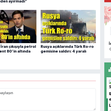
den ayırmadı"
M
R
D
İran çıkışıyla petrol
Rusya açıklarında Türk Ro-ro
rent 80’in altında
gemisine saldırı: 4 yaralı
M
Ü
S