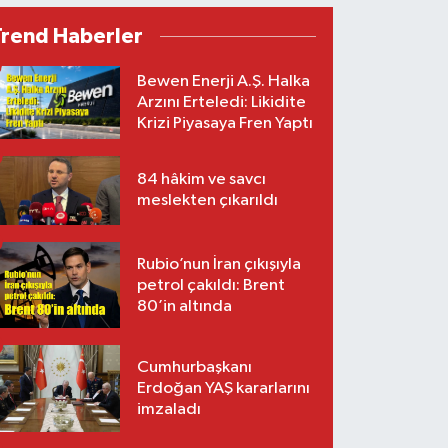
Trend Haberler
Bewen Enerji A.Ş. Halka
Arzını Erteledi: Likidite
Krizi Piyasaya Fren Yaptı
84 hâkim ve savcı
meslekten çıkarıldı
Rubio’nun İran çıkışıyla
petrol çakıldı: Brent
80’in altında
Cumhurbaşkanı
Erdoğan YAŞ kararlarını
imzaladı