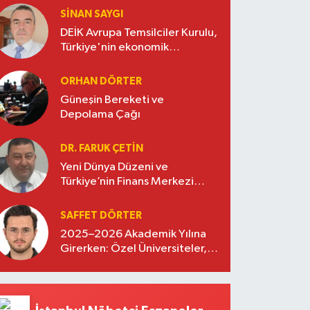
SINAN SAYGI
DEİK Avrupa Temsilciler Kurulu,
Türkiye'nin ekonomik
diplomasisinde güçlü bir köprü
oluşturuyor
ORHAN DÖRTER
Güneşin Bereketi ve
Depolama Çağı
DR. FARUK ÇETİN
Yeni Dünya Düzeni ve
Türkiye’nin Finans Merkezi
Stratejisi
SAFFET DÖRTER
2025–2026 Akademik Yılına
Girerken: Özel Üniversiteler,
Kayıtlar ve Eğitimde Yeni
Beklentiler