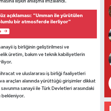
masına ilişkin anlaşma imzalandı.
üz açıklaması: "Umman ile yürütülen
lumlu bir atmosferde ilerliyor"
e
ayii iş birliğinin geliştirilmesi ve
k üretim, bakım ve teknik kabiliyetlerin
iliyor.
racat ve uluslararası iş birliği faaliyetleri
araçları alanında yürüttüğü girişimler dikkat
avunma sanayii ile Türk Devletleri arasındaki
ı bekleniyor.