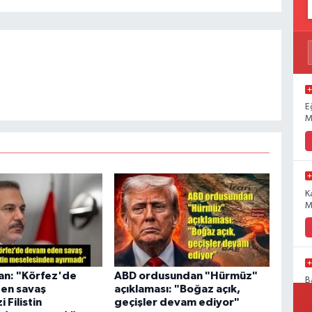
E
M
K
M
an: "Körfez'de
ABD ordusundan "Hürmüz"
B
en savaş
açıklaması: "Boğaz açık,
P
 Filistin
geçişler devam ediyor"
a