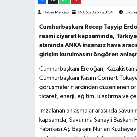
Haber Merkezi
14.05.2026 - 23:54
Okunma
Cumhurbaşkanı Recep Tayyip Erdoğ
resmi ziyaret kapsamında, Türkiye
alanında ANKA insansız hava aracı
girişim kurulmasını öngören anlaş
Cumhurbaşkanı Erdoğan, Kazakistan z
Cumhurbaşkanı Kasım Cömert Tokayev i
görüşmelerin ardından düzenlenen orta
ticaret, enerji, eğitim, ulaştırma ve çe
İmzalanan anlaşmalar arasında savunma s
kapsamda, Savunma Sanayii Başkanı H
Fabrikası AŞ Başkanı Nurlan Kuzhayev