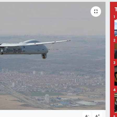
1
2
3
4
-
+
A
A