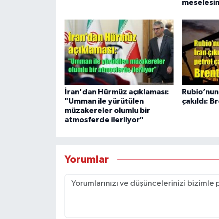
meselesin
İran'dan Hürmüz açıklaması:
Rubio’nun 
"Umman ile yürütülen
çakıldı: B
müzakereler olumlu bir
atmosferde ilerliyor"
Yorumlar