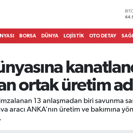
DO
47,
EU
55,
STE
ÜNYASI
BORSA
DÜNYA
LOJİSTİK
OTO DETAY
SAĞ
64,
GRA
666
BİS
nyasına kanatland
13.
BIT
64.
an ortak üretim ad
 imzalanan 13 anlaşmadan biri savunma sana
ava aracı ANKA’nın üretim ve bakımına yöne
.