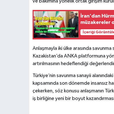
ve bakımına yönelik ortak girişim kurul
İran'dan Hürm
müzakereler o
İçeriği Görüntül
Anlaşmayla iki ülke arasında savunma san
Kazakistan’da ANKA platformuna yöneli
artırılmasının hedeflendiği değerlendir
Türkiye’nin savunma sanayii alanındaki ih
kapsamında son dönemde insansız hava 
çekerken, söz konusu anlaşmanın Türk s
iş birliğine yeni bir boyut kazandırmas