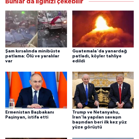
Bunlar da ilginizi çekebilir
Şam kırsalında minibüste
Guatemala'da yanardağ
patlama: Ölü ve yaralılar
patladı, köyler tahliye
var
edildi
Ermenistan Başbakanı
Trump ve Netanyahu,
Paşinyan, istifa etti
İran'la yapılan savaşın
başından beri ilk kez yüz
yüze görüştü