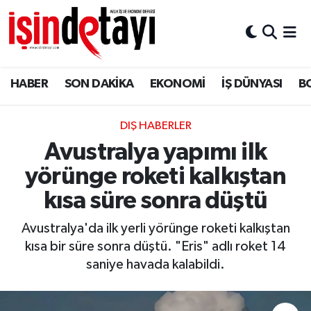
DÜNYA
Nöbetçi Eczaneler
HABER
SON DAKİKA
EKONOMİ
İŞ DÜNYASI
B
Eğitim
Hava Durumu
EKONOMİ
İstanbul Namaz Vakitleri
DIŞ HABERLER
Avustralya yapımı ilk
ENERJİ HABERİ
Trafik Durumu
yörünge roketi kalkıştan
GAYRİMENKUL
Süper Lig Puan Durumu ve Fikstür
kısa süre sonra düştü
Avustralya'da ilk yerli yörünge roketi kalkıştan
HABER
Tüm Manşetler
kısa bir süre sonra düştü. "Eris" adlı roket 14
saniye havada kalabildi.
LOJİSTİK
Son Dakika Haberleri
MAGAZİN
Haber Arşivi