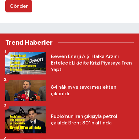
Gönder
Trend Haberler
1
Bewen Enerji A.Ş. Halka Arzını
Erteledi: Likidite Krizi Piyasaya Fren
Yaptı
2
84 hâkim ve savcı meslekten
çıkarıldı
3
Rubio’nun İran çıkışıyla petrol
çakıldı: Brent 80’in altında
4