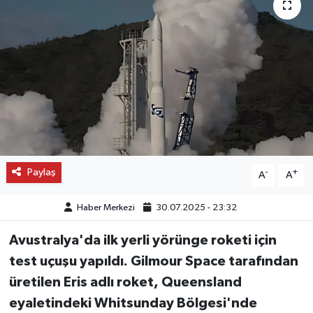
OTO DETAY
SAĞLIK
SON DAKİKA
SPOR
FİNANS
Paylaş
-
+
A
A
Haber Merkezi
30.07.2025 - 23:32
Avustralya'da ilk yerli yörünge roketi için
test uçuşu yapıldı. Gilmour Space tarafından
üretilen Eris adlı roket, Queensland
eyaletindeki Whitsunday Bölgesi'nde