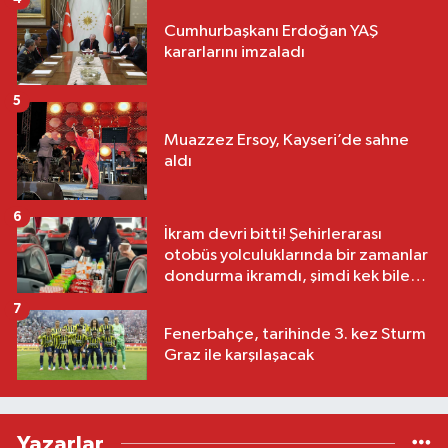
Cumhurbaşkanı Erdoğan YAŞ
kararlarını imzaladı
5
Muazzez Ersoy, Kayseri’de sahne
aldı
6
İkram devri bitti! Şehirlerarası
otobüs yolculuklarında bir zamanlar
dondurma ikramdı, şimdi kek bile
yok
7
Fenerbahçe, tarihinde 3. kez Sturm
Graz ile karşılaşacak
Yazarlar