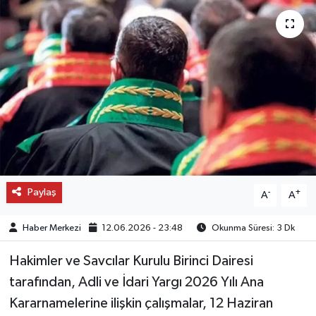
OTO DETAY
SAĞLIK
SON DAKİKA
SPOR
FİNANS
Paylaş
-
+
A
A
Haber Merkezi
12.06.2026 - 23:48
Okunma Süresi: 3 Dk
Hakimler ve Savcılar Kurulu Birinci Dairesi
tarafından, Adli ve İdari Yargı 2026 Yılı Ana
Kararnamelerine ilişkin çalışmalar, 12 Haziran