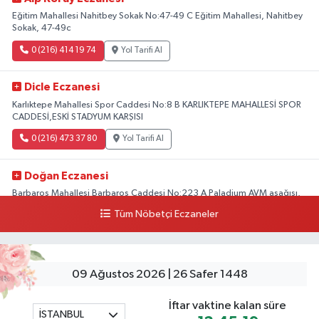
Eğitim Mahallesi Nahitbey Sokak No:47-49 C Eğitim Mahallesi, Nahitbey
Sokak, 47-49c
0 (216) 414 19 74
Yol Tarifi Al
Dicle Eczanesi
Karlıktepe Mahallesi Spor Caddesi No:8 B KARLIKTEPE MAHALLESİ SPOR
CADDESİ,ESKİ STADYUM KARŞISI
0 (216) 473 37 80
Yol Tarifi Al
Doğan Eczanesi
Barbaros Mahallesi Barbaros Caddesi No:223 A Paladium AVM aşağısı,
Mersinli Ciğerci Apo ve 32. Noter arası
Tüm Nöbetçi Eczaneler
0 (216) 315 64 48
Yol Tarifi Al
Mali Eczanesi
09 Ağustos 2026 | 26 Safer 1448
Merkez Mahallesi Tüloğlu Sokak No:4 A REŞİTPAŞACADDESİ QNB BANK
SOKAĞI REŞİTPAŞA DENİZKÖŞKLER SAĞLIK OCAĞI KARŞISI
İftar vaktine kalan süre
İSTANBUL
0 (532) 711 72 17
Yol Tarifi Al