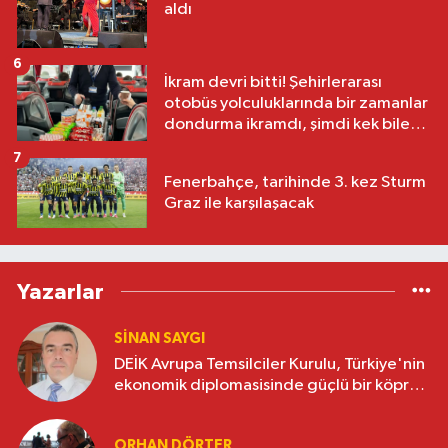
aldı
6
İkram devri bitti! Şehirlerarası
otobüs yolculuklarında bir zamanlar
dondurma ikramdı, şimdi kek bile
yok
7
Fenerbahçe, tarihinde 3. kez Sturm
Graz ile karşılaşacak
Yazarlar
SINAN SAYGI
DEİK Avrupa Temsilciler Kurulu, Türkiye'nin
ekonomik diplomasisinde güçlü bir köprü
oluşturuyor
ORHAN DÖRTER