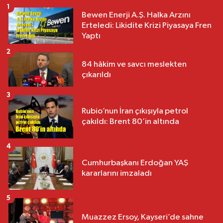
1
Bewen Enerji A.Ş. Halka Arzını
Erteledi: Likidite Krizi Piyasaya Fren
Yaptı
2
84 hâkim ve savcı meslekten
çıkarıldı
3
Rubio’nun İran çıkışıyla petrol
çakıldı: Brent 80’in altında
4
Cumhurbaşkanı Erdoğan YAŞ
kararlarını imzaladı
5
Muazzez Ersoy, Kayseri’de sahne