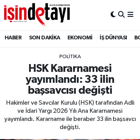
DÜNYA
Nöbetçi Eczaneler
HABER
SON DAKİKA
EKONOMİ
İŞ DÜNYASI
B
Eğitim
Hava Durumu
EKONOMİ
İstanbul Namaz Vakitleri
POLİTİKA
HSK Kararnamesi
ENERJİ HABERİ
Trafik Durumu
yayımlandı: 33 ilin
GAYRİMENKUL
Süper Lig Puan Durumu ve Fikstür
başsavcısı değişti
Hakimler ve Savcılar Kurulu (HSK) tarafından Adli
HABER
Tüm Manşetler
ve İdari Yargı 2026 Yılı Ana Kararnamesi
yayımlandı. Kararname ile beraber 33 ilin başsavcı
LOJİSTİK
Son Dakika Haberleri
değişti.
MAGAZİN
Haber Arşivi