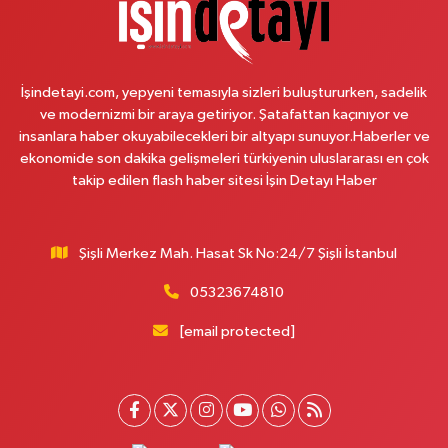
Çemberlitaş Eczanesi
Binbirdirek Mahallesi Peykane Caddesi 25 A
İşindetayi.com, yepyeni temasıyla sizleri buluştururken, sadelik
0 (212) 590 90 09
Yol Tarifi Al
ve modernizmi bir araya getiriyor. Şatafattan kaçınıyor ve
insanlara haber okuyabilecekleri bir altyapı sunuyor.Haberler ve
Naciye Eczanesi
ekonomide son dakika gelişmeleri türkiyenin uluslararası en çok
Esentepe Mahallesi 2388. Sokak 8 A 38 NOLU ASM YANI - ESENTEPE
takip edilen flash haber sitesi İşin Detayı Haber
MERKEZ CAMİNİN ORDAKİ GÜVEN KASABIN KARŞI SOKAĞINDA
0 (552) 156 57 58
Yol Tarifi Al
Şişli Merkez Mah. Hasat Sk No:24/7 Şişli İstanbul
Tozkoparan Eczanesi
05323674810
Mehmet Nesih Özmen Mahallesi Zeki Sokak No:28 A MEVLANA FIRININ
YAN DÜKKANI
[email protected]
0 (212) 481 73 25
Yol Tarifi Al
Burak Eczanesi
Cevizlik Mahallesi Kırmızı Şebboy Sokak 15 A UZMANLAR TIP MERKEZİ
YANI DERSHANELER SOKAĞI İSTANBUL CADDESİ AÇIK OTOPARKIN