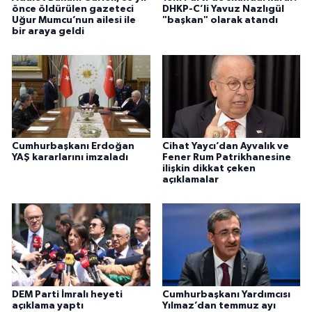
önce öldürülen gazeteci
DHKP-C’li Yavuz Nazlıgül
Uğur Mumcu’nun ailesi ile
"başkan" olarak atandı
bir araya geldi
Cumhurbaşkanı Erdoğan
Cihat Yaycı’dan Ayvalık ve
YAŞ kararlarını imzaladı
Fener Rum Patrikhanesine
ilişkin dikkat çeken
açıklamalar
DEM Parti İmralı heyeti
Cumhurbaşkanı Yardımcısı
açıklama yaptı
Yılmaz’dan temmuz ayı