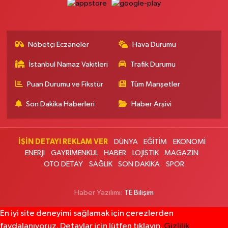
SOKAĞI
0 (212) 583 28 03
Yol Tarifi Al
Nöbetçi Eczaneler
Hava Durumu
Nida Eczanesi
İsmetpaşa Mahallesi 83. Sokak 52 B Piri Reis Sağlık Ocağı yanı, KAPALI
İstanbul Namaz Vakitleri
Trafik Durumu
PAZAR PAZARI YANI
0 (212) 924 49 68
Yol Tarifi Al
Puan Durumu ve Fikstür
Tüm Manşetler
Son Dakika Haberleri
Haber Arşivi
Lotus Eczanesi
İnönü Mahallesi Halkalı Caddesi 206E AVRUPA KONUTLARI ATAKENT 4
SİTESİ ALTI
İŞİN DETAYI REKLAM VER
DÜNYA
EĞİTİM
EKONOMİ
0 (212) 999 94 72
Yol Tarifi Al
ENERJİ
GAYRİMENKUL
HABER
LOJİSTİK
MAGAZİN
OTO DETAY
SAĞLIK
SON DAKİKA
SPOR
Erbay Eczanesi
Göktürk Merkez Mahallesi Hacı Ahmet Caddesi 1 B
Haber Yazılımı:
TE Bilişim
0 (212) 322 35 00
Yol Tarifi Al
En iyi site deneyimi sağlamak için çerezlerden
faydalanıyoruz. Detaylar için lütfen tıklayın.
Gizlilik
Ali Emre Eczanesi