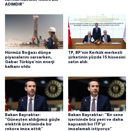
ADIMDIR"
Hürmüz Boğazı dünya
TP, BP’nin Kerkük merkezli
piyasalarını sarsarken,
şirketinin yüzde 15 hissesini
Gabar Türkiye’nin enerji
satın aldı
kalkanı oldu
Bakan Bayraktar:
Bakan Bayraktar: "Bir sene
"Güneşten aldığımız güçle
içerisinde biz yeni ve daha
elektrik üretiminde bir
kapsamlı bir ITP’yi
rekora imza attık"
imzalamak istiyoruz"