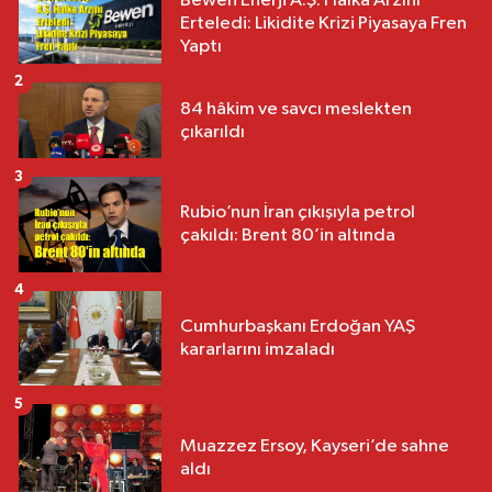
Bewen Enerji A.Ş. Halka Arzını
Erteledi: Likidite Krizi Piyasaya Fren
Yaptı
2
84 hâkim ve savcı meslekten
çıkarıldı
3
Rubio’nun İran çıkışıyla petrol
çakıldı: Brent 80’in altında
4
Cumhurbaşkanı Erdoğan YAŞ
kararlarını imzaladı
5
Muazzez Ersoy, Kayseri’de sahne
aldı