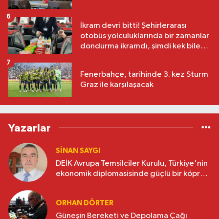
6
İkram devri bitti! Şehirlerarası
otobüs yolculuklarında bir zamanlar
dondurma ikramdı, şimdi kek bile
yok
7
Fenerbahçe, tarihinde 3. kez Sturm
Graz ile karşılaşacak
Yazarlar
SINAN SAYGI
DEİK Avrupa Temsilciler Kurulu, Türkiye'nin
ekonomik diplomasisinde güçlü bir köprü
oluşturuyor
ORHAN DÖRTER
Güneşin Bereketi ve Depolama Çağı