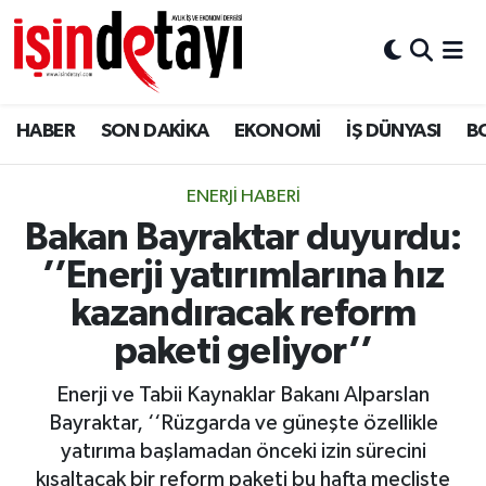
DÜNYA
Nöbetçi Eczaneler
HABER
SON DAKİKA
EKONOMİ
İŞ DÜNYASI
B
Eğitim
Hava Durumu
EKONOMİ
İstanbul Namaz Vakitleri
ENERJİ HABERİ
Bakan Bayraktar duyurdu:
ENERJİ HABERİ
Trafik Durumu
’’Enerji yatırımlarına hız
GAYRİMENKUL
Süper Lig Puan Durumu ve Fikstür
kazandıracak reform
paketi geliyor’’
HABER
Tüm Manşetler
Enerji ve Tabii Kaynaklar Bakanı Alparslan
LOJİSTİK
Son Dakika Haberleri
Bayraktar, ‘‘Rüzgarda ve güneşte özellikle
yatırıma başlamadan önceki izin sürecini
MAGAZİN
Haber Arşivi
kısaltacak bir reform paketi bu hafta mecliste