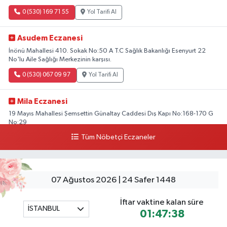
0 (530) 169 71 55
Yol Tarifi Al
Asudem Eczanesi
İnönü Mahallesi 410. Sokak No:50 A T.C Sağlık Bakanlığı Esenyurt 22
No'lu Aile Sağlığı Merkezinin karşısı.
0 (530) 067 09 97
Yol Tarifi Al
Mila Eczanesi
19 Mayıs Mahallesi Şemsettin Günaltay Caddesi Dış Kapı No:168-170 G
No:29
Tüm Nöbetçi Eczaneler
0 (216) 514 23 73
Yol Tarifi Al
Kasımpaşa Eczanesi
Yahya Kahya Mahallesi Kasımpaşa Bostanı Sokak 18A Mutfak Ekipmanları
07 Ağustos 2026 | 24 Safer 1448
Satan Dükkanların Olduğu Caddede Denizbank'ın Karşısı, Albaraka'nın
Sokağında
İftar vaktine kalan süre
İSTANBUL
0 (212) 253 77 44
Yol Tarifi Al
01:47:37