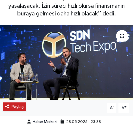
yasalaşacak. İzin süreci hızlı olursa finansmanın
OTO DETAY
buraya gelmesi daha hızlı olacak’’ dedi.
SAĞLIK
SON DAKİKA
SPOR
FİNANS
Paylaş
-
+
A
A
Haber Merkezi
28.06.2025 - 23:38