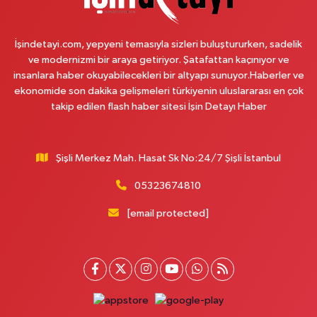
Üsküdar Çarşı Eczanesi
İşindetayi.com, yepyeni temasıyla sizleri buluştururken, sadelik
Mimar Sinan Mahallesi Otopark Arkası Sokak 16 B Aktif International
ve modernizmi bir araya getiriyor. Şatafattan kaçınıyor ve
Üsküdar Hastanesi yanı
insanlara haber okuyabilecekleri bir altyapı sunuyor.Haberler ve
0 (216) 310 59 23
Yol Tarifi Al
ekonomide son dakika gelişmeleri türkiyenin uluslararası en çok
takip edilen flash haber sitesi İşin Detayı Haber
Ürün Eczanesi
Hamidiye Mahallesi Şener Sokak No:28A Hamidiye Sağlık Ocağı (Aile
Sağlığı Merkezi) karşısı
Şişli Merkez Mah. Hasat Sk No:24/7 Şişli İstanbul
0 (216) 652 25 24
Yol Tarifi Al
05323674810
Ayda Eczanesi
[email protected]
Hamidiye Mahallesi Cendere Caddesi 85-6B KORDON İSTANBUL GÜZEL
BAHÇE SİTESİ ALTI
0 (212) 924 95 90
Yol Tarifi Al
Doğapark Eczanesi
Sahrayıcedit Mahallesi Halk Sokak 8 A-B