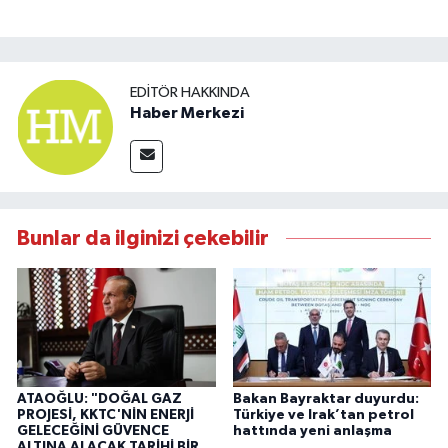
EDITÖR HAKKINDA
Haber Merkezi
Bunlar da ilginizi çekebilir
ATAOĞLU: "DOĞAL GAZ
Bakan Bayraktar duyurdu:
PROJESİ, KKTC'NİN ENERJİ
Türkiye ve Irak’tan petrol
GELECEĞİNİ GÜVENCE
hattında yeni anlaşma
ALTINA ALACAK TARİHİ BİR