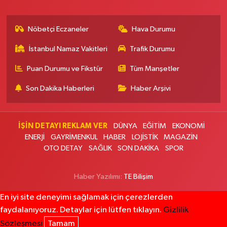
0 (216) 360 37 97
Yol Tarifi Al
Nöbetçi Eczaneler
Hava Durumu
Sevgi Eczanesi
İstanbul Namaz Vakitleri
Trafik Durumu
Yunus Emre Mahallesi 30 Ağustos Caddesi 92 A AYAZMA İLKOKULU
ÜSTÜ, CUMA PAZARI KARŞISI, ARNAVUTKÖY ŞEHİR PARKINA 1,5 KM
UZAKLIKTA
Puan Durumu ve Fikstür
Tüm Manşetler
0 (535) 233 07 87
Yol Tarifi Al
Son Dakika Haberleri
Haber Arşivi
Yaşam Eczanesi
Nine Hatun Mahallesi İnönü Caddesi 63 A ÜÇYÜZLÜ POSTANENİN 100
İŞİN DETAYI REKLAM VER
DÜNYA
EĞİTİM
EKONOMİ
METRE İLERLESİNDE, ÜÇYÜZLÜ MEZARLIĞIN KARŞISINDA
ENERJİ
GAYRİMENKUL
HABER
LOJİSTİK
MAGAZİN
0 (212) 871 66 11
Yol Tarifi Al
OTO DETAY
SAĞLIK
SON DAKİKA
SPOR
Hacettepe Eczanesi
Haber Yazılımı:
TE Bilişim
Esentepe Mahallesi Yıldız Tabya Alibeyköy Caddesi 41B YILDIZ TABYA
CADDESİ, ŞEREFİYE CAMİ KARŞISI
En iyi site deneyimi sağlamak için çerezlerden
faydalanıyoruz. Detaylar için lütfen tıklayın.
Gizlilik
0 (212) 625 20 25
Yol Tarifi Al
Sözleşmesi
Tamam