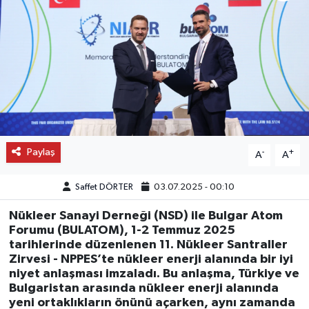
OTO DETAY
SAĞLIK
SON DAKİKA
SPOR
Paylaş
-
+
A
A
FİNANS
Saffet DÖRTER
03.07.2025 - 00:10
Nükleer Sanayi Derneği (NSD) ile Bulgar Atom
Forumu (BULATOM), 1-2 Temmuz 2025
tarihlerinde düzenlenen 11. Nükleer Santraller
Zirvesi - NPPES’te nükleer enerji alanında bir iyi
niyet anlaşması imzaladı. Bu anlaşma, Türkiye ve
Bulgaristan arasında nükleer enerji alanında
yeni ortaklıkların önünü açarken, aynı zamanda