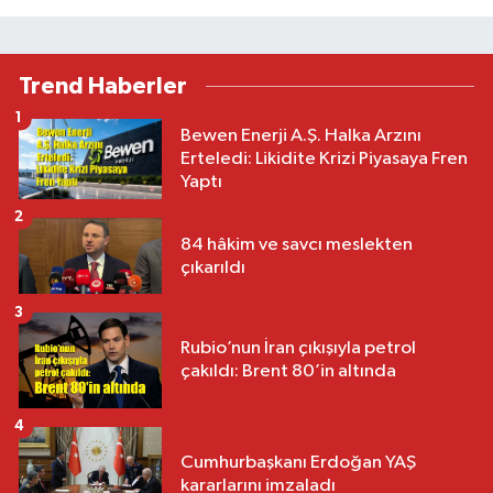
Trend Haberler
1
Bewen Enerji A.Ş. Halka Arzını
Erteledi: Likidite Krizi Piyasaya Fren
Yaptı
2
84 hâkim ve savcı meslekten
çıkarıldı
3
Rubio’nun İran çıkışıyla petrol
çakıldı: Brent 80’in altında
4
Cumhurbaşkanı Erdoğan YAŞ
kararlarını imzaladı