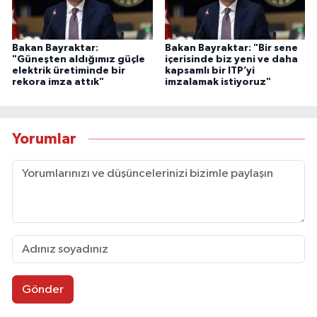
Bakan Bayraktar:
Bakan Bayraktar: "Bir sene
"Güneşten aldığımız güçle
içerisinde biz yeni ve daha
elektrik üretiminde bir
kapsamlı bir ITP’yi
rekora imza attık"
imzalamak istiyoruz"
Yorumlar
Gönder