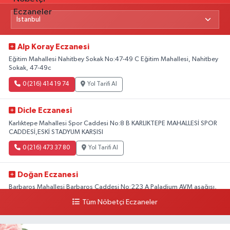
Alp Koray Eczanesi
Eğitim Mahallesi Nahitbey Sokak No:47-49 C Eğitim Mahallesi, Nahitbey
Sokak, 47-49c
0 (216) 414 19 74
Yol Tarifi Al
Dicle Eczanesi
Karlıktepe Mahallesi Spor Caddesi No:8 B KARLIKTEPE MAHALLESİ SPOR
CADDESİ,ESKİ STADYUM KARŞISI
0 (216) 473 37 80
Yol Tarifi Al
Doğan Eczanesi
Barbaros Mahallesi Barbaros Caddesi No:223 A Paladium AVM aşağısı,
Mersinli Ciğerci Apo ve 32. Noter arası
Tüm Nöbetçi Eczaneler
0 (216) 315 64 48
Yol Tarifi Al