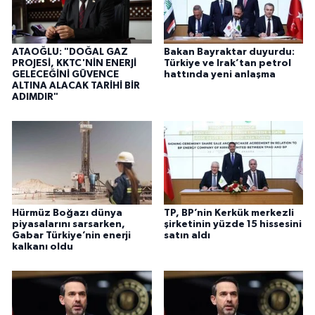
ATAOĞLU: "DOĞAL GAZ
Bakan Bayraktar duyurdu:
PROJESİ, KKTC'NİN ENERJİ
Türkiye ve Irak’tan petrol
GELECEĞİNİ GÜVENCE
hattında yeni anlaşma
ALTINA ALACAK TARİHİ BİR
ADIMDIR"
Hürmüz Boğazı dünya
TP, BP’nin Kerkük merkezli
piyasalarını sarsarken,
şirketinin yüzde 15 hissesini
Gabar Türkiye’nin enerji
satın aldı
kalkanı oldu