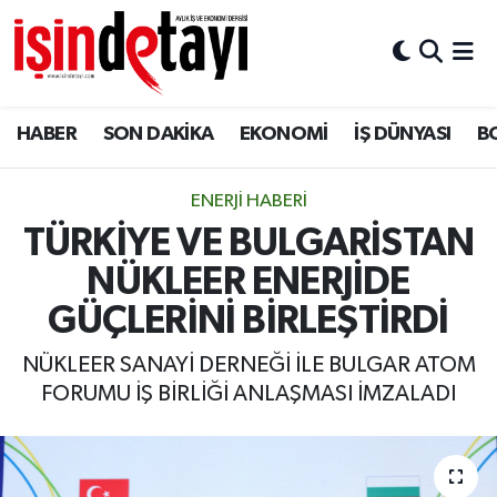
DÜNYA
Nöbetçi Eczaneler
HABER
SON DAKİKA
EKONOMİ
İŞ DÜNYASI
B
Eğitim
Hava Durumu
EKONOMİ
İstanbul Namaz Vakitleri
ENERJİ HABERİ
TÜRKİYE VE BULGARİSTAN
ENERJİ HABERİ
Trafik Durumu
NÜKLEER ENERJİDE
GAYRİMENKUL
Süper Lig Puan Durumu ve Fikstür
GÜÇLERİNİ BİRLEŞTİRDİ
NÜKLEER SANAYİ DERNEĞİ İLE BULGAR ATOM
HABER
Tüm Manşetler
FORUMU İŞ BİRLİĞİ ANLAŞMASI İMZALADI
LOJİSTİK
Son Dakika Haberleri
MAGAZİN
Haber Arşivi