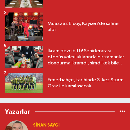
5
Muazzez Ersoy, Kayseri’de sahne
aldı
6
İkram devri bitti! Şehirlerarası
otobüs yolculuklarında bir zamanlar
dondurma ikramdı, şimdi kek bile
yok
7
Fenerbahçe, tarihinde 3. kez Sturm
Graz ile karşılaşacak
Yazarlar
SINAN SAYGI