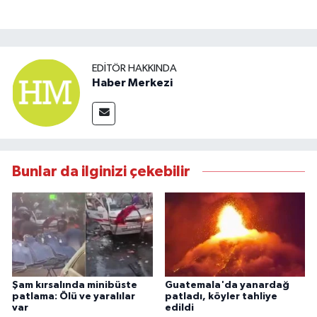
EDITÖR HAKKINDA
Haber Merkezi
Bunlar da ilginizi çekebilir
Şam kırsalında minibüste
Guatemala'da yanardağ
patlama: Ölü ve yaralılar
patladı, köyler tahliye
var
edildi