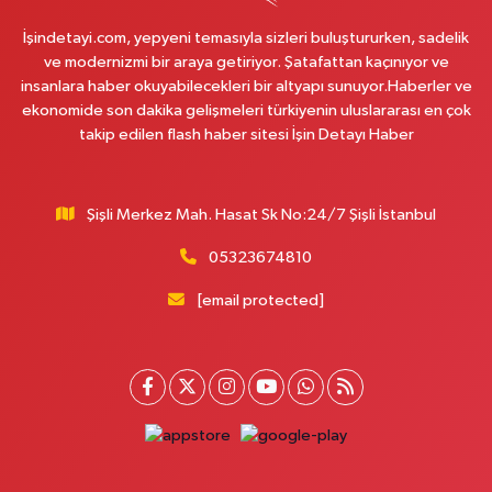
Yol Tarifi Al
İşindetayi.com, yepyeni temasıyla sizleri buluştururken, sadelik
ve modernizmi bir araya getiriyor. Şatafattan kaçınıyor ve
Moda Eczanesi
insanlara haber okuyabilecekleri bir altyapı sunuyor.Haberler ve
ekonomide son dakika gelişmeleri türkiyenin uluslararası en çok
Başakşehir Mahallesi, Gazi Mustafa Kemal Bulvarı No:7 AD 3.İstanbul
Moda Evleri B1 Blok Başakşehir İstanbul
takip edilen flash haber sitesi İşin Detayı Haber
0 (212) 813 00 56
Yol Tarifi Al
Şişli Merkez Mah. Hasat Sk No:24/7 Şişli İstanbul
3.İstanbul Eczanesi
Başakşehir Mahallesi, Gazi Mustafa Kemal Bulvarı, 3.İstanbul Moda Evleri
05323674810
No:7AO Başakşehir İstanbul
[email protected]
0 (212) 813 66 13
Yol Tarifi Al
Papatya Eczanesi
Petroliş Mahallesi, Nirengi Sokak No:11 A Kartal İstanbul
0 (216) 755 14 15
Yol Tarifi Al
Osman Eczanesi