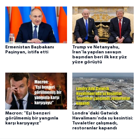
Ermenistan Başbakanı
Trump ve Netanyahu,
Paşinyan, istifa etti
İran'la yapılan savaşın
başından beri ilk kez yüz
yüze görüştü
Macron: "Eşi benzeri
Londra'daki Gatwick
görülmemiş bir yangınla
Havalimanı'nda su kesintisi:
karşı karşıyayız"
Tuvaletler çalışmadı,
restoranlar kapandı