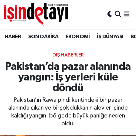
DÜNYA
Nöbetçi Eczaneler
HABER
SON DAKİKA
EKONOMİ
İŞ DÜNYASI
B
Eğitim
Hava Durumu
EKONOMİ
İstanbul Namaz Vakitleri
DIŞ HABERLER
Pakistan’da pazar alanında
ENERJİ HABERİ
Trafik Durumu
yangın: İş yerleri küle
GAYRİMENKUL
Süper Lig Puan Durumu ve Fikstür
döndü
Pakistan’ın Rawalpindi kentindeki bir pazar
HABER
Tüm Manşetler
alanında çıkan ve birçok dükkanın alevler içinde
kaldığı yangın, bölgede büyük paniğe neden
LOJİSTİK
Son Dakika Haberleri
oldu.
MAGAZİN
Haber Arşivi