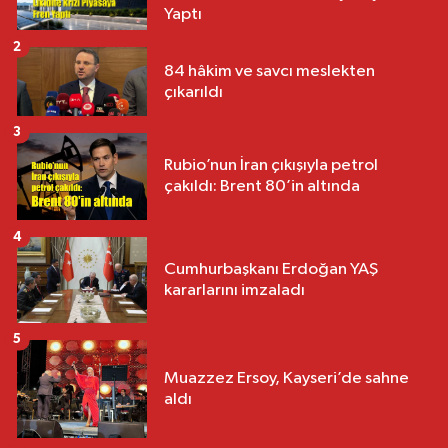
Yaptı
2
84 hâkim ve savcı meslekten
çıkarıldı
3
Rubio’nun İran çıkışıyla petrol
çakıldı: Brent 80’in altında
4
Cumhurbaşkanı Erdoğan YAŞ
kararlarını imzaladı
5
Muazzez Ersoy, Kayseri’de sahne
aldı