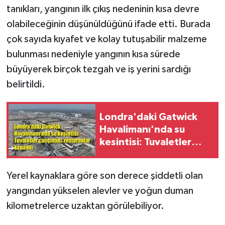
tanıkları, yangının ilk çıkış nedeninin kısa devre
olabileceğinin düşünüldüğünü ifade etti. Burada
çok sayıda kıyafet ve kolay tutuşabilir malzeme
bulunması nedeniyle yangının kısa sürede
büyüyerek birçok tezgah ve iş yerini sardığı
belirtildi.
Londra'daki Gatwick
Havalimanı'nda su
kesintisi: Tuvaletler
çalışmadı, restoranlar
kapandı
Yerel kaynaklara göre son derece şiddetli olan
yangından yükselen alevler ve yoğun duman
kilometrelerce uzaktan görülebiliyor.