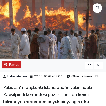
OTO DETAY
SAĞLIK
SON DAKİKA
SPOR
FİNANS
Paylaş
-
+
A
A
Haber Merkezi
22.05.2026 - 02:07
Okunma Süresi: 1 Dk
Pakistan’ın başkenti İslamabad’ın yakınındaki
Rawalpindi kentindeki pazar alanında henüz
bilinmeyen nedenden büyük bir yangın çıktı.