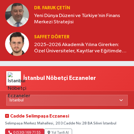
DR. FARUK ÇETİN
Yeni Dünya Düzeni ve Türkiye’nin Finans
Merkezi Stratejisi
SAFFET DÖRTER
2025–2026 Akademik Yılına Girerken:
Özel Üniversiteler, Kayıtlar ve Eğitimde
Yeni Beklentiler
İstanbul Nöbetçi Eczaneler
Cadde Selimpaşa Eczanesi
Selimpaşa Merkez Mahallesi, 203.Cadde No:28 BA Silivri İstanbul
0 (530) 169 71 55
Yol Tarifi Al