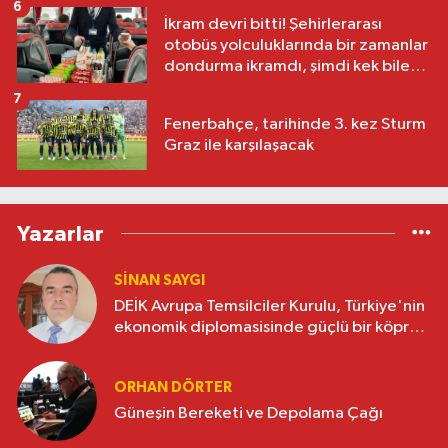
6
İkram devri bitti! Şehirlerarası
otobüs yolculuklarında bir zamanlar
dondurma ikramdı, şimdi kek bile
yok
7
Fenerbahçe, tarihinde 3. kez Sturm
Graz ile karşılaşacak
Yazarlar
SINAN SAYGI
DEİK Avrupa Temsilciler Kurulu, Türkiye'nin
ekonomik diplomasisinde güçlü bir köprü
oluşturuyor
ORHAN DÖRTER
Güneşin Bereketi ve Depolama Çağı