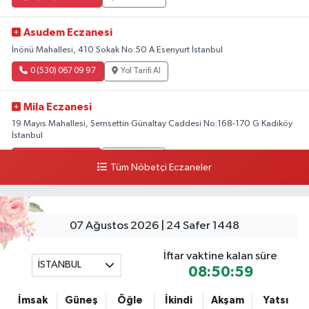
Asudem Eczanesi
İnönü Mahallesi, 410.Sokak No:50 A Esenyurt İstanbul
0 (530) 067 09 97
Yol Tarifi Al
Mila Eczanesi
19 Mayıs Mahallesi, Şemsettin Günaltay Caddesi No:168-170 G Kadıköy
İstanbul
0 (216) 514 23 73
Yol Tarifi Al
Tüm Nöbetçi Eczaneler
Yenişehir Premium Eczanesi
Yenişehir Mahallesi, Mustafa Akyol Sokak No:6 90 Pendik İstanbul
07 Ağustos 2026 | 24 Safer 1448
0 (216) 627 01 31
Yol Tarifi Al
İftar vaktine kalan süre
İSTANBUL
Gültepe Hayat Eczanesi
08:50:58
Ortabayır Mahallesi, Talatpaşa Caddesi, No:123 A Gültepe Kağıthane
İstanbul
İmsak
Güneş
Öğle
İkindi
Akşam
Yatsı