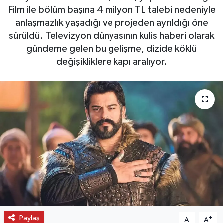
Film ile bölüm başına 4 milyon TL talebi nedeniyle
OTO DETAY
anlaşmazlık yaşadığı ve projeden ayrıldığı öne
sürüldü. Televizyon dünyasının kulis haberi olarak
SAĞLIK
gündeme gelen bu gelişme, dizide köklü
değişikliklere kapı aralıyor.
SON DAKİKA
SPOR
FİNANS
Paylaş
-
+
A
A