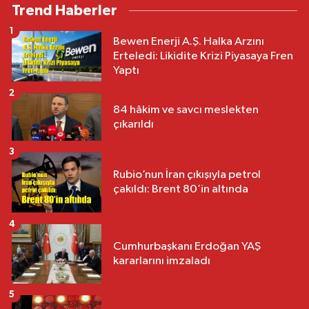
Trend Haberler
1
Bewen Enerji A.Ş. Halka Arzını
Erteledi: Likidite Krizi Piyasaya Fren
Yaptı
2
84 hâkim ve savcı meslekten
çıkarıldı
3
Rubio’nun İran çıkışıyla petrol
çakıldı: Brent 80’in altında
4
Cumhurbaşkanı Erdoğan YAŞ
kararlarını imzaladı
5