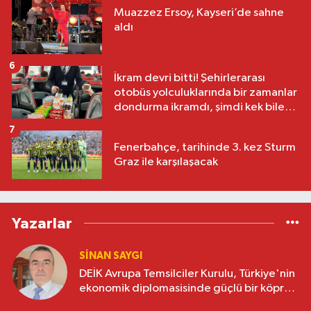
Muazzez Ersoy, Kayseri’de sahne
aldı
6
İkram devri bitti! Şehirlerarası
otobüs yolculuklarında bir zamanlar
dondurma ikramdı, şimdi kek bile
yok
7
Fenerbahçe, tarihinde 3. kez Sturm
Graz ile karşılaşacak
Yazarlar
SINAN SAYGI
DEİK Avrupa Temsilciler Kurulu, Türkiye'nin
ekonomik diplomasisinde güçlü bir köprü
oluşturuyor