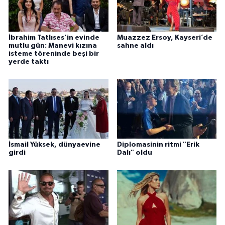
İbrahim Tatlıses’in evinde
Muazzez Ersoy, Kayseri’de
mutlu gün: Manevi kızına
sahne aldı
isteme töreninde beşi bir
yerde taktı
İsmail Yüksek, dünyaevine
Diplomasinin ritmi "Erik
girdi
Dalı" oldu