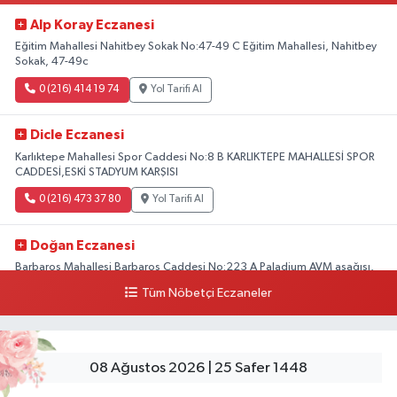
Alp Koray Eczanesi
Eğitim Mahallesi Nahitbey Sokak No:47-49 C Eğitim Mahallesi, Nahitbey
Sokak, 47-49c
0 (216) 414 19 74
Yol Tarifi Al
Dicle Eczanesi
Karlıktepe Mahallesi Spor Caddesi No:8 B KARLIKTEPE MAHALLESİ SPOR
CADDESİ,ESKİ STADYUM KARŞISI
0 (216) 473 37 80
Yol Tarifi Al
Doğan Eczanesi
Barbaros Mahallesi Barbaros Caddesi No:223 A Paladium AVM aşağısı,
Mersinli Ciğerci Apo ve 32. Noter arası
Tüm Nöbetçi Eczaneler
0 (216) 315 64 48
Yol Tarifi Al
Mali Eczanesi
08 Ağustos 2026 | 25 Safer 1448
Merkez Mahallesi Tüloğlu Sokak No:4 A REŞİTPAŞACADDESİ QNB BANK
SOKAĞI REŞİTPAŞA DENİZKÖŞKLER SAĞLIK OCAĞI KARŞISI