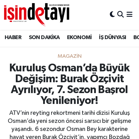
DÜNYA
Nöbetçi Eczaneler
HABER
SON DAKİKA
EKONOMİ
İŞ DÜNYASI
B
Eğitim
Hava Durumu
EKONOMİ
İstanbul Namaz Vakitleri
MAGAZİN
Kuruluş Osman’da Büyük
ENERJİ HABERİ
Trafik Durumu
Değişim: Burak Özçivit
GAYRİMENKUL
Süper Lig Puan Durumu ve Fikstür
Ayrılıyor, 7. Sezon Başrol
Yenileniyor!
HABER
Tüm Manşetler
ATV’nin reyting rekortmeni tarihi dizisi Kuruluş
LOJİSTİK
Son Dakika Haberleri
Osman’da yeni sezon öncesi sarsıcı bir gelişme
yaşandı. 6 sezondur Osman Bey karakterine
MAGAZİN
Haber Arşivi
hayat veren Burak Özçivit’in, yapımcı Bozdağ