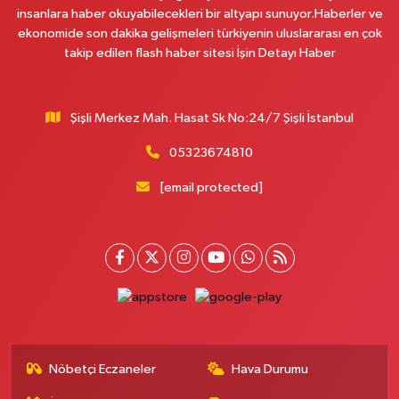
0 (212) 741 56 20
Yol Tarifi Al
insanlara haber okuyabilecekleri bir altyapı sunuyor.Haberler ve
ekonomide son dakika gelişmeleri türkiyenin uluslararası en çok
takip edilen flash haber sitesi İşin Detayı Haber
Eylül Eczanesi
Cevizli Mahallesi Karadeniz Sokak 2 A
0 (216) 459 11 56
Yol Tarifi Al
Şişli Merkez Mah. Hasat Sk No:24/7 Şişli İstanbul
Akgül Eczanesi
05323674810
Aksaray Mahallesi Teceddüt Sokak No:13
[email protected]
0 (212) 529 21 61
Yol Tarifi Al
Nokta Eczanesi
Karlıktepe Mahallesi İnönü Caddesi 57A Esentepe Taksi Durağı'ndan D-
100 karayolu yönünde dönünce Sönmez Et'in üç bina yanı, Bim Market
karşısı.
0 (216) 517 84 57
Yol Tarifi Al
Nöbetçi Eczaneler
Hava Durumu
Nilgün Eczanesi
Etiler Mahallesi Tepecik Yolu Caddesi 90 A Alkent Hıllsıde Çıkış Kapısı