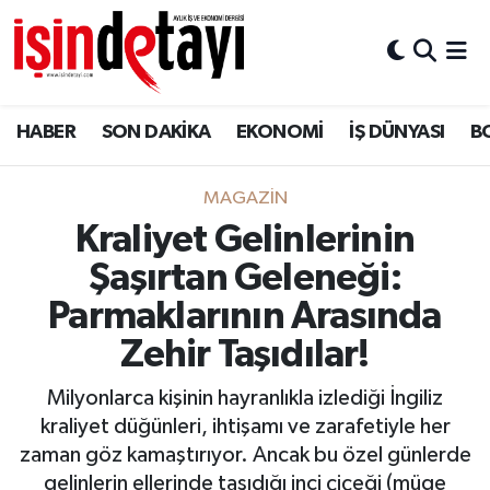
DÜNYA
Nöbetçi Eczaneler
HABER
SON DAKİKA
EKONOMİ
İŞ DÜNYASI
B
Eğitim
Hava Durumu
EKONOMİ
İstanbul Namaz Vakitleri
MAGAZİN
Kraliyet Gelinlerinin
ENERJİ HABERİ
Trafik Durumu
Şaşırtan Geleneği:
GAYRİMENKUL
Süper Lig Puan Durumu ve Fikstür
Parmaklarının Arasında
Zehir Taşıdılar!
HABER
Tüm Manşetler
Milyonlarca kişinin hayranlıkla izlediği İngiliz
LOJİSTİK
Son Dakika Haberleri
kraliyet düğünleri, ihtişamı ve zarafetiyle her
zaman göz kamaştırıyor. Ancak bu özel günlerde
MAGAZİN
Haber Arşivi
gelinlerin ellerinde taşıdığı inci çiçeği (müge