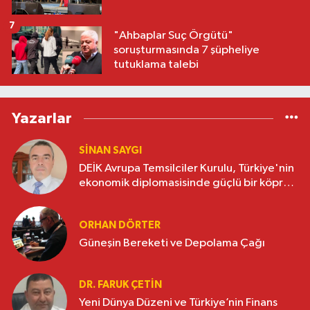
7
"Ahbaplar Suç Örgütü"
soruşturmasında 7 şüpheliye
tutuklama talebi
Yazarlar
SINAN SAYGI
DEİK Avrupa Temsilciler Kurulu, Türkiye'nin
ekonomik diplomasisinde güçlü bir köprü
oluşturuyor
ORHAN DÖRTER
Güneşin Bereketi ve Depolama Çağı
DR. FARUK ÇETİN
Yeni Dünya Düzeni ve Türkiye’nin Finans