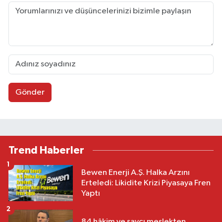
Gönder
Trend Haberler
1
Bewen Enerji A.Ş. Halka Arzını
Erteledi: Likidite Krizi Piyasaya Fren
Yaptı
2
84 hâkim ve savcı meslekten