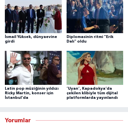
İsmail Yüksek, dünyaevine
Diplomasinin ritmi "Erik
girdi
Dalı" oldu
Latin pop müziğinin yıldızı
’Uyan’, Kapadokya’da
Ricky Martin, konser için
çekilen klibiyle tüm dijital
İstanbul’da
platformlarda yayınlandı
Yorumlar