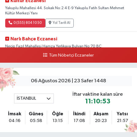
Kültür Eczanesi
Yakuplu Mahallesi 44. Sokak No:2 4 E-9 Yakuplu Fatih Sultan Mehmet
Kültür Merkezi Yanı
0 (555) 804 10 50
Yol Tarifi Al
Narlı Bahçe Eczanesi
Necip Fazıl Mahallesi Hamza Yerlikaya Bulvarı No:70 BC
Tüm Nöbetçi Eczaneler
0 (216) 784 50 77
Yol Tarifi Al
Erenköy Rüzgar Eczanesi
Erenköy Mahallesi Kantarcırıza Sokak No:23 B
06 Ağustos 2026 | 23 Safer 1448
0 (543) 576 82 04
Yol Tarifi Al
İftar vaktine kalan süre
İSTANBUL
11:10:52
Serenay Eczanesi
Mimar Sinan Merkez Mahallesi Bayar Sokak No:35 A MİMARSİNAN
İmsak
Güneş
Öğle
İkindi
Akşam
Yatsı
DEVLET HASTANESİNİN ÜST GEÇİDİNDEN KARŞI YOLA GEÇİNCE 200M
04:16
05:58
13:15
17:08
20:23
21:57
YÜRÜME MESAFESİ
0 (551) 362 34 77
Yol Tarifi Al