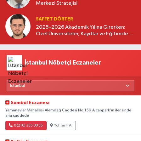
Merkezi Stratejisi
SAFFET DÖRTER
2025–2026 Akademik Yılına Girerken:
Özel Üniversiteler, Kayıtlar ve Eğitimde
Yeni Beklentiler
İstanbul Nöbetçi Eczaneler
Sümbül Eczanesi
Yamanevler Mahallesi Alemdağ Caddesi No:159 A canpark'ın ilerisinde
ana caddede
0 (216) 335 00 35
Yol Tarifi Al