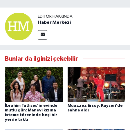
EDITÖR HAKKINDA
Haber Merkezi
Bunlar da ilginizi çekebilir
İbrahim Tatlıses’in evinde
Muazzez Ersoy, Kayseri’de
mutlu gün: Manevi kızına
sahne aldı
isteme töreninde beşi bir
yerde taktı