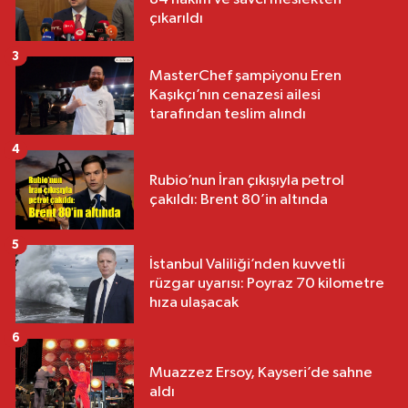
çıkarıldı
3
MasterChef şampiyonu Eren
Kaşıkçı’nın cenazesi ailesi
tarafından teslim alındı
4
Rubio’nun İran çıkışıyla petrol
çakıldı: Brent 80’in altında
5
İstanbul Valiliği’nden kuvvetli
rüzgar uyarısı: Poyraz 70 kilometre
hıza ulaşacak
6
Muazzez Ersoy, Kayseri’de sahne
aldı