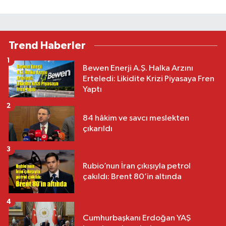
Trend Haberler
1
Bewen Enerji A.Ş. Halka Arzını
Erteledi: Likidite Krizi Piyasaya Fren
Yaptı
2
84 hâkim ve savcı meslekten
çıkarıldı
3
Rubio’nun İran çıkışıyla petrol
çakıldı: Brent 80’in altında
4
Cumhurbaşkanı Erdoğan YAŞ