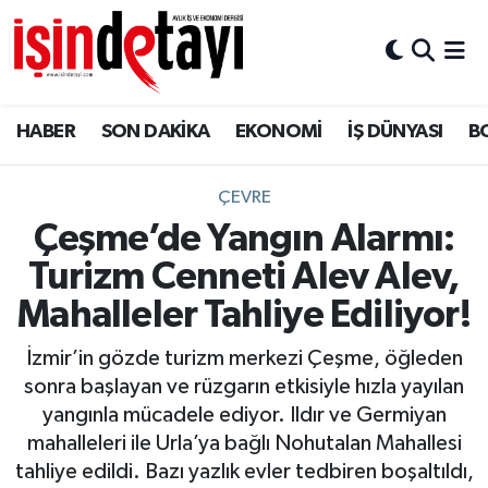
DÜNYA
Nöbetçi Eczaneler
HABER
SON DAKİKA
EKONOMİ
İŞ DÜNYASI
B
Eğitim
Hava Durumu
EKONOMİ
İstanbul Namaz Vakitleri
ÇEVRE
Çeşme’de Yangın Alarmı:
ENERJİ HABERİ
Trafik Durumu
Turizm Cenneti Alev Alev,
GAYRİMENKUL
Süper Lig Puan Durumu ve Fikstür
Mahalleler Tahliye Ediliyor!
İzmir’in gözde turizm merkezi Çeşme, öğleden
HABER
Tüm Manşetler
sonra başlayan ve rüzgarın etkisiyle hızla yayılan
yangınla mücadele ediyor. Ildır ve Germiyan
LOJİSTİK
Son Dakika Haberleri
mahalleleri ile Urla’ya bağlı Nohutalan Mahallesi
tahliye edildi. Bazı yazlık evler tedbiren boşaltıldı,
MAGAZİN
Haber Arşivi