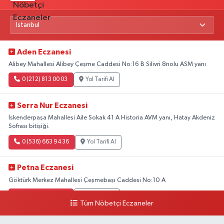
Aden Eczanesi
Alibey Mahallesi Alibey Çeşme Caddesi No:16 B Silivri 8nolu ASM yanı
0 (212) 813 00 03
Yol Tarifi Al
Serra Nur Eczanesi
İskenderpaşa Mahallesi Aile Sokak 41 A Historia AVM yanı, Hatay Akdeniz
Sofrası bitişiği.
0 (536) 663 94 36
Yol Tarifi Al
Petna Eczanesi
Göktürk Merkez Mahallesi Çeşmebaşı Caddesi No:10 A
0 (212) 360 18 23
Yol Tarifi Al
Tüm Nöbetçi Eczaneler
Sacide Eczanesi