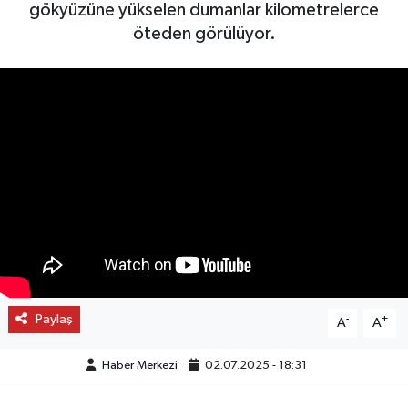
gökyüzüne yükselen dumanlar kilometrelerce
öteden görülüyor.
OTO DETAY
SAĞLIK
SON DAKİKA
SPOR
FİNANS
Paylaş
-
+
A
A
Haber Merkezi
02.07.2025 - 18:31