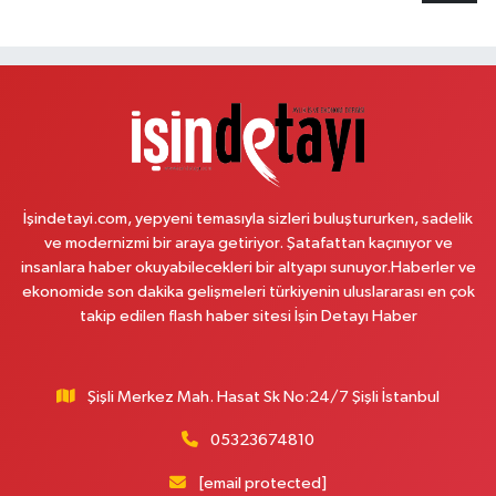
caddenin bitiminde Örnek Böreğin çaprazında
0 (212) 302 46 33
Yol Tarifi Al
Sahra Eczanesi
Reşitpaşa Mahallesi Tuncay Artun Caddesi No:10B Altınokta Körler Vakfı
karşısı.
0 (212) 229 55 83
Yol Tarifi Al
İşindetayi.com, yepyeni temasıyla sizleri buluştururken, sadelik
Plevne Eczanesi
ve modernizmi bir araya getiriyor. Şatafattan kaçınıyor ve
Mevlana Mahallesi İbrahim Hayırlıoğlu Caddesi 6 3 PLEVNE KONUTLARI
insanlara haber okuyabilecekleri bir altyapı sunuyor.Haberler ve
ÇARŞI İÇERİSİNDE
ekonomide son dakika gelişmeleri türkiyenin uluslararası en çok
takip edilen flash haber sitesi İşin Detayı Haber
0 (212) 823 53 43
Yol Tarifi Al
Eren Aydın Eczanesi
Şişli Merkez Mah. Hasat Sk No:24/7 Şişli İstanbul
Siyavuşpaşa Mahallesi Adnan Kahveci Bulvarı 154 B MEMORIAL
HASTANESİNİN 100 METRE YUKARISI - FİZİK TEDAVİ HASTANESİNİN 100
METRE AŞAĞISI
05323674810
0 (212) 441 38 16
Yol Tarifi Al
[email protected]