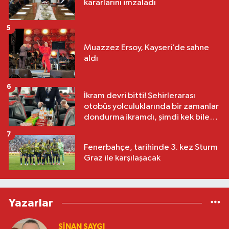
kararlarını imzaladı
5
Muazzez Ersoy, Kayseri’de sahne
aldı
6
İkram devri bitti! Şehirlerarası
otobüs yolculuklarında bir zamanlar
dondurma ikramdı, şimdi kek bile
yok
7
Fenerbahçe, tarihinde 3. kez Sturm
Graz ile karşılaşacak
Yazarlar
SINAN SAYGI