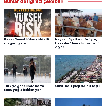
Bunlar da ilginizi çekebilir
Bakan Yumaklı’dan şiddetli
Hayvan fiyatları düşüşte,
rüzgar uyarısı
besiciler ‘Tam alım zamanı’
diyor
Türkiye genelinde hafta
Silivri halk plajı doldu taştı
sonu yağış bekleniyor