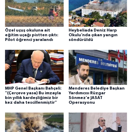
Özel uçuş okuluna ait
Heybeliada Deniz Harp
eğitim uçağı pistten çıktı:
Okulu’nda çıkan yangın
Pilot öğrenci yaralandı
söndürüldü
MHP Genel Başkanı Bahçeli:
Menderes Belediye Başkan
"(Çerçeve yasa) Bu imzayla
Yardımcısı Rüzgar
bin yıllık kardeşliğimiz bir
Sönmez’e JASAT
kez daha tescillenmiştir"
Operasyonu