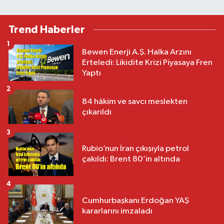
Trend Haberler
1
Bewen Enerji A.Ş. Halka Arzını
Erteledi: Likidite Krizi Piyasaya Fren
Yaptı
2
84 hâkim ve savcı meslekten
çıkarıldı
3
Rubio’nun İran çıkışıyla petrol
çakıldı: Brent 80’in altında
4
Cumhurbaşkanı Erdoğan YAŞ
kararlarını imzaladı