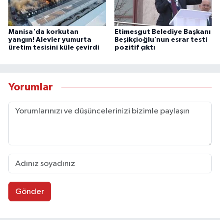
Manisa'da korkutan
Etimesgut Belediye Başkanı
yangın! Alevler yumurta
Beşikçioğlu’nun esrar testi
üretim tesisini küle çevirdi
pozitif çıktı
Yorumlar
Gönder