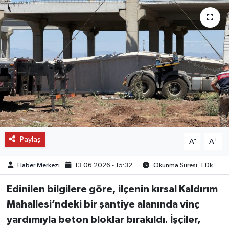
OTO DETAY
SAĞLIK
SON DAKİKA
SPOR
FİNANS
Paylaş
-
+
A
A
Haber Merkezi
13.06.2026 - 15:32
Okunma Süresi: 1 Dk
Edinilen bilgilere göre, ilçenin kırsal Kaldırım
Mahallesi’ndeki bir şantiye alanında vinç
yardımıyla beton bloklar bırakıldı. İşçiler,