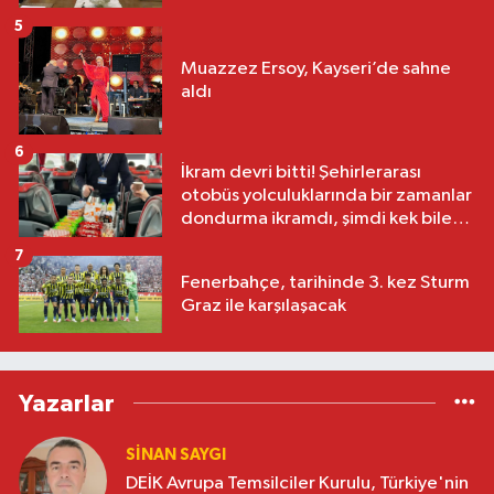
5
Muazzez Ersoy, Kayseri’de sahne
aldı
6
İkram devri bitti! Şehirlerarası
otobüs yolculuklarında bir zamanlar
dondurma ikramdı, şimdi kek bile
yok
7
Fenerbahçe, tarihinde 3. kez Sturm
Graz ile karşılaşacak
Yazarlar
SINAN SAYGI
DEİK Avrupa Temsilciler Kurulu, Türkiye'nin