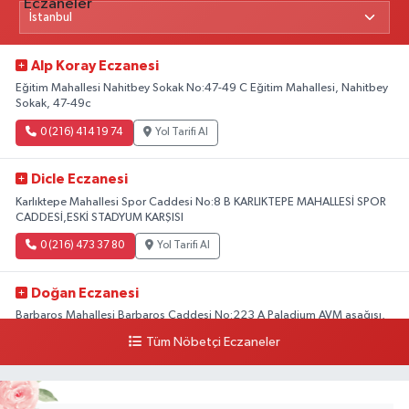
Alp Koray Eczanesi
Eğitim Mahallesi Nahitbey Sokak No:47-49 C Eğitim Mahallesi, Nahitbey
Sokak, 47-49c
0 (216) 414 19 74
Yol Tarifi Al
Dicle Eczanesi
Karlıktepe Mahallesi Spor Caddesi No:8 B KARLIKTEPE MAHALLESİ SPOR
CADDESİ,ESKİ STADYUM KARŞISI
0 (216) 473 37 80
Yol Tarifi Al
Doğan Eczanesi
Barbaros Mahallesi Barbaros Caddesi No:223 A Paladium AVM aşağısı,
Mersinli Ciğerci Apo ve 32. Noter arası
Tüm Nöbetçi Eczaneler
0 (216) 315 64 48
Yol Tarifi Al
Mali Eczanesi