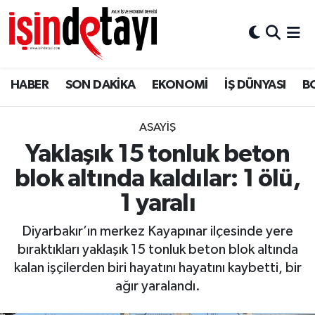
DÜNYA
Nöbetçi Eczaneler
HABER
SON DAKİKA
EKONOMİ
İŞ DÜNYASI
B
Eğitim
Hava Durumu
EKONOMİ
İstanbul Namaz Vakitleri
ASAYİŞ
Yaklaşık 15 tonluk beton
ENERJİ HABERİ
Trafik Durumu
blok altında kaldılar: 1 ölü,
GAYRİMENKUL
Süper Lig Puan Durumu ve Fikstür
1 yaralı
Diyarbakır’ın merkez Kayapınar ilçesinde yere
HABER
Tüm Manşetler
bıraktıkları yaklaşık 15 tonluk beton blok altında
kalan işçilerden biri hayatını hayatını kaybetti, bir
LOJİSTİK
Son Dakika Haberleri
ağır yaralandı.
MAGAZİN
Haber Arşivi