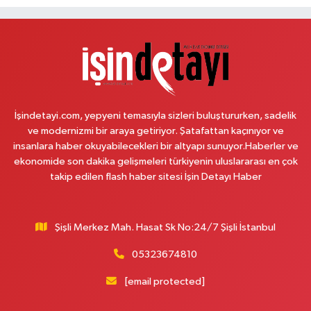
Öğretmenler Sitesi ve Albayrak Cami yanı, Güzelyurt 2 Nolu ASM Karşısı,
Lotuslar Binası
0 (212) 852 91 96
Yol Tarifi Al
Çemberlitaş Eczanesi
Binbirdirek Mahallesi Peykane Caddesi 25 A
İşindetayi.com, yepyeni temasıyla sizleri buluştururken, sadelik
0 (212) 590 90 09
Yol Tarifi Al
ve modernizmi bir araya getiriyor. Şatafattan kaçınıyor ve
insanlara haber okuyabilecekleri bir altyapı sunuyor.Haberler ve
Naciye Eczanesi
ekonomide son dakika gelişmeleri türkiyenin uluslararası en çok
Esentepe Mahallesi 2388. Sokak 8 A 38 NOLU ASM YANI - ESENTEPE
takip edilen flash haber sitesi İşin Detayı Haber
MERKEZ CAMİNİN ORDAKİ GÜVEN KASABIN KARŞI SOKAĞINDA
0 (552) 156 57 58
Yol Tarifi Al
Şişli Merkez Mah. Hasat Sk No:24/7 Şişli İstanbul
Tozkoparan Eczanesi
05323674810
Mehmet Nesih Özmen Mahallesi Zeki Sokak No:28 A MEVLANA FIRININ
YAN DÜKKANI
[email protected]
0 (212) 481 73 25
Yol Tarifi Al