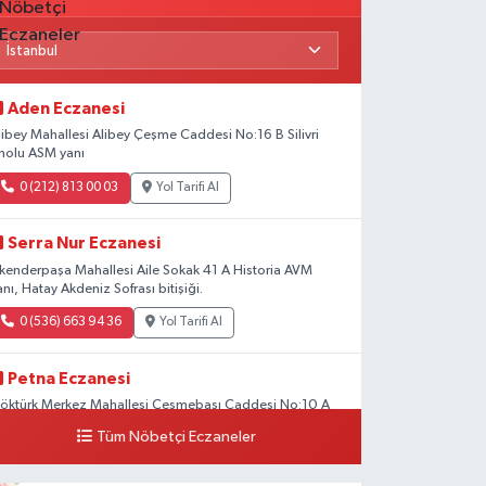
Aden Eczanesi
libey Mahallesi Alibey Çeşme Caddesi No:16 B Silivri
nolu ASM yanı
0 (212) 813 00 03
Yol Tarifi Al
Serra Nur Eczanesi
skenderpaşa Mahallesi Aile Sokak 41 A Historia AVM
anı, Hatay Akdeniz Sofrası bitişiği.
0 (536) 663 94 36
Yol Tarifi Al
Petna Eczanesi
öktürk Merkez Mahallesi Çeşmebaşı Caddesi No:10 A
Tüm Nöbetçi Eczaneler
0 (212) 360 18 23
Yol Tarifi Al