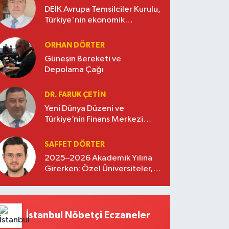
DEİK Avrupa Temsilciler Kurulu,
Türkiye'nin ekonomik
diplomasisinde güçlü bir köprü
oluşturuyor
ORHAN DÖRTER
Güneşin Bereketi ve
Depolama Çağı
DR. FARUK ÇETİN
Yeni Dünya Düzeni ve
Türkiye’nin Finans Merkezi
Stratejisi
SAFFET DÖRTER
2025–2026 Akademik Yılına
Girerken: Özel Üniversiteler,
Kayıtlar ve Eğitimde Yeni
Beklentiler
İstanbul Nöbetçi Eczaneler