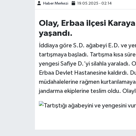
Haber Merkezi
19.05.2025 - 02:14
Olay, Erbaa ilçesi Karay
yaşandı.
İddiaya göre S.D. ağabeyi E.D. ve yen
tartışmaya başladı. Tartışma kısa sü
yengesi Safiye D.‘yi silahla yaraladı. Ol
Erbaa Devlet Hastanesine kaldırdı. Du
müdahalelerine rağmen kurtarılamayara
jandarma ekiplerine teslim oldu. Olayla