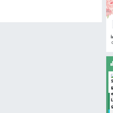
K
A
k
T
Ç
H
O
A
K