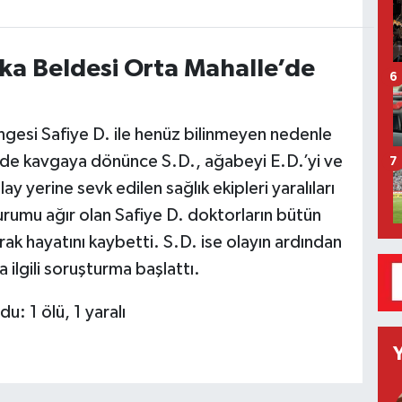
aka Beldesi Orta Mahalle’de
6
gesi Safiye D. ile henüz bilinmeyen nedenle
rede kavgaya dönünce S.D., ağabeyi E.D.’yi ve
7
ay yerine sevk edilen sağlık ekipleri yaralıları
rumu ağır olan Safiye D. doktorların bütün
k hayatını kaybetti. S.D. ise olayın ardından
 ilgili soruşturma başlattı.