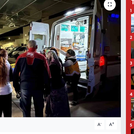
1
2
3
4
-
+
A
A
5