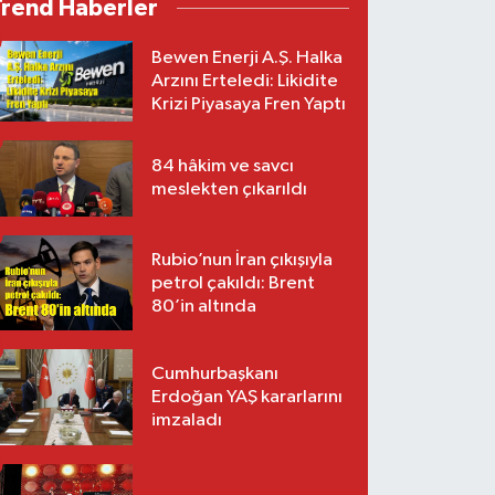
Trend Haberler
Bewen Enerji A.Ş. Halka
Arzını Erteledi: Likidite
Krizi Piyasaya Fren Yaptı
84 hâkim ve savcı
meslekten çıkarıldı
Rubio’nun İran çıkışıyla
petrol çakıldı: Brent
80’in altında
Cumhurbaşkanı
Erdoğan YAŞ kararlarını
imzaladı