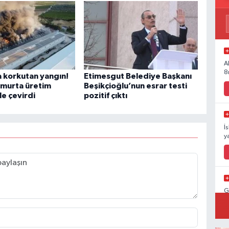
A
8
 korkutan yangın!
Etimesgut Belediye Başkanı
umurta üretim
Beşikçioğlu’nun esrar testi
le çevirdi
pozitif çıktı
İ
y
G