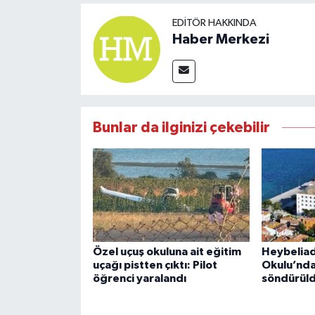
EDITÖR HAKKINDA
Haber Merkezi
Bunlar da ilginizi çekebilir
Özel uçuş okuluna ait eğitim
Heybeliad
uçağı pistten çıktı: Pilot
Okulu’nda
öğrenci yaralandı
söndürül