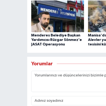
Menderes Belediye Başkan
Manisa'da
Yardımcısı Rüzgar Sönmez’e
Alevler y
JASAT Operasyonu
tesisini kü
Yorumlar