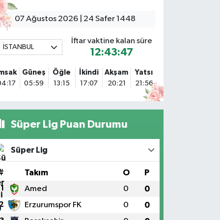
Sacide Eczanesi
arlıktepe Mahallesi Soğanlık Caddesi No:34 A
07 Ağustos 2026 | 24 Safer 1448
0 (216) 504 24 53
Yol Tarifi Al
İftar vaktine kalan süre
İSTANBUL
12:43:46
Bulvar Eczanesi
hmet Yesevi Mahallesi Abbas Medeni Sokak 17 A Çiftlik
İmsak
Güneş
Öğle
İkindi
Akşam
Yatsı
öprüsünü geçtikten sonra Harman Mobilya arkası,
04:17
05:59
13:15
17:07
20:21
21:56
ulumba mevki, ECZANELER BÖLGESİ (GÜNEŞ, BULVAR,
İĞDEM, DEVA ECZANELERİ) eski gazi sağlık o
0 (216) 208 59 51
Yol Tarifi Al
Süper Lig Puan Durumu
Halıcıoğlu Eczanesi
alıcıoğlu Mahallesi Tunç Sokak 1 A Çıksalın,Alev
Süper Lig
fluoğlu Semt Konağı yanı
0 (212) 369 45 49
Yol Tarifi Al
#
Takım
O
P
1
Amed
0
0
Anka Eczanesi
2
Erzurumspor FK
0
0
cıbadem Mahallesi Acıbadem Caddesi 76 A İŞ BANKASI
ONUTLARINDAN KADIKÖY İSTİKAMETİNE GİDERKEN