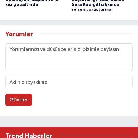
kişi gözaltında
Sera Kadıgil hakkında
re’sen soruşturma
Yorumlar
Gönder
Trend Haberler