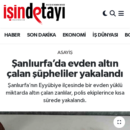
DÜNYA
Nöbetçi Eczaneler
HABER
SON DAKİKA
EKONOMİ
İŞ DÜNYASI
B
Eğitim
Hava Durumu
EKONOMİ
İstanbul Namaz Vakitleri
ASAYİŞ
Şanlıurfa’da evden altın
ENERJİ HABERİ
Trafik Durumu
çalan şüpheliler yakalandı
GAYRİMENKUL
Süper Lig Puan Durumu ve Fikstür
Şanlıurfa’nın Eyyübiye ilçesinde bir evden yüklü
miktarda altın çalan zanlılar, polis ekiplerince kısa
HABER
Tüm Manşetler
sürede yakalandı.
LOJİSTİK
Son Dakika Haberleri
MAGAZİN
Haber Arşivi