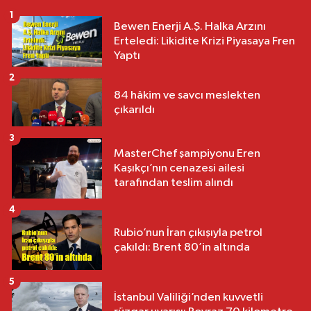
1
Bewen Enerji A.Ş. Halka Arzını
Erteledi: Likidite Krizi Piyasaya Fren
Yaptı
2
84 hâkim ve savcı meslekten
çıkarıldı
3
MasterChef şampiyonu Eren
Kaşıkçı’nın cenazesi ailesi
tarafından teslim alındı
4
Rubio’nun İran çıkışıyla petrol
çakıldı: Brent 80’in altında
5
İstanbul Valiliği’nden kuvvetli