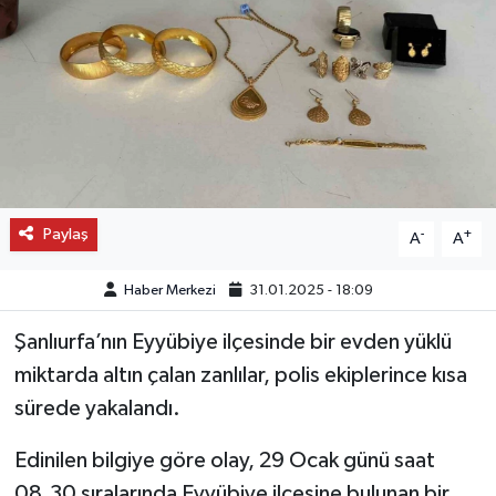
OTO DETAY
SAĞLIK
SON DAKİKA
SPOR
Paylaş
-
+
A
A
FİNANS
Haber Merkezi
31.01.2025 - 18:09
Şanlıurfa’nın Eyyübiye ilçesinde bir evden yüklü
miktarda altın çalan zanlılar, polis ekiplerince kısa
sürede yakalandı.
Edinilen bilgiye göre olay, 29 Ocak günü saat
08.30 sıralarında Eyyübiye ilçesine bulunan bir