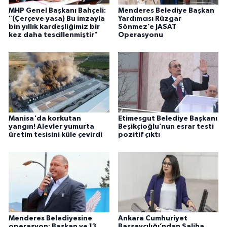
MHP Genel Başkanı Bahçeli:
Menderes Belediye Başkan
"(Çerçeve yasa) Bu imzayla
Yardımcısı Rüzgar
bin yıllık kardeşliğimiz bir
Sönmez’e JASAT
kez daha tescillenmiştir"
Operasyonu
Manisa'da korkutan
Etimesgut Belediye Başkanı
yangın! Alevler yumurta
Beşikçioğlu’nun esrar testi
üretim tesisini küle çevirdi
pozitif çıktı
Menderes Belediyesine
Ankara Cumhuriyet
operasyon: Başkan ve 13
Başsavcılığı’ndan Saliha