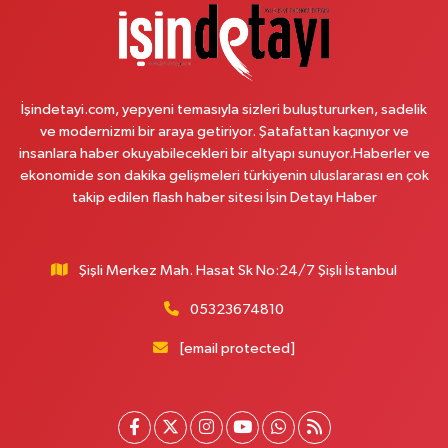
0 (212) 254 36 04
Yol Tarifi Al
Süeda Eczanesi
Başak Mahallesi Çamlıca Sokak 6E Dükkan:21 Metrokent metro çıkışında -
İşindetayi.com, yepyeni temasıyla sizleri buluştururken, sadelik
Bayındırlık konutları(deprem konutları) girişinde
ve modernizmi bir araya getiriyor. Şatafattan kaçınıyor ve
0 (212) 741 56 20
Yol Tarifi Al
insanlara haber okuyabilecekleri bir altyapı sunuyor.Haberler ve
ekonomide son dakika gelişmeleri türkiyenin uluslararası en çok
takip edilen flash haber sitesi İşin Detayı Haber
Eylül Eczanesi
Cevizli Mahallesi Karadeniz Sokak 2 A
0 (216) 459 11 56
Yol Tarifi Al
Şişli Merkez Mah. Hasat Sk No:24/7 Şişli İstanbul
Akgül Eczanesi
05323674810
Aksaray Mahallesi Teceddüt Sokak No:13
[email protected]
0 (212) 529 21 61
Yol Tarifi Al
Nokta Eczanesi
Karlıktepe Mahallesi İnönü Caddesi 57A Esentepe Taksi Durağı'ndan D-