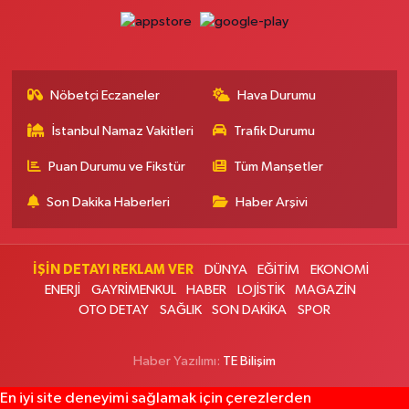
100 karayolu yönünde dönünce Sönmez Et'in üç bina yanı, Bim Market
karşısı.
0 (216) 517 84 57
Yol Tarifi Al
Nöbetçi Eczaneler
Hava Durumu
Nilgün Eczanesi
Etiler Mahallesi Tepecik Yolu Caddesi 90 A Alkent Hıllsıde Çıkış Kapısı
İstanbul Namaz Vakitleri
Trafik Durumu
Karşı Köşesinde
0 (212) 351 05 05
Yol Tarifi Al
Puan Durumu ve Fikstür
Tüm Manşetler
Son Dakika Haberleri
Haber Arşivi
Çanakkale Eczanesi
Mimar Sinan Mahallesi Kemalpaşa Caddesi 44 B Yedpa Cami karşısı,
ayşen lokantası yanı
İŞİN DETAYI REKLAM VER
DÜNYA
EĞİTİM
EKONOMİ
0 (216) 661 11 21
Yol Tarifi Al
ENERJİ
GAYRİMENKUL
HABER
LOJİSTİK
MAGAZİN
OTO DETAY
SAĞLIK
SON DAKİKA
SPOR
Burçin Eczanesi
Emniyetevleri Mahallesi Yolaçar Sokak 17 A TİCARET ODASI İLKOKULU
Haber Yazılımı:
TE Bilişim
ARKASI
0 (212) 270 01 43
Yol Tarifi Al
En iyi site deneyimi sağlamak için çerezlerden