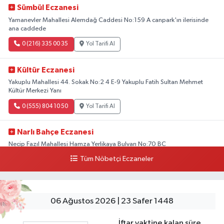
Sümbül Eczanesi
Yamanevler Mahallesi Alemdağ Caddesi No:159 A canpark'ın ilerisinde
ana caddede
0 (216) 335 00 35
Yol Tarifi Al
Kültür Eczanesi
Yakuplu Mahallesi 44. Sokak No:2 4 E-9 Yakuplu Fatih Sultan Mehmet
Kültür Merkezi Yanı
0 (555) 804 10 50
Yol Tarifi Al
Narlı Bahçe Eczanesi
Necip Fazıl Mahallesi Hamza Yerlikaya Bulvarı No:70 BC
Tüm Nöbetçi Eczaneler
0 (216) 784 50 77
Yol Tarifi Al
Erenköy Rüzgar Eczanesi
Erenköy Mahallesi Kantarcırıza Sokak No:23 B
06 Ağustos 2026 | 23 Safer 1448
0 (543) 576 82 04
Yol Tarifi Al
İftar vaktine kalan süre