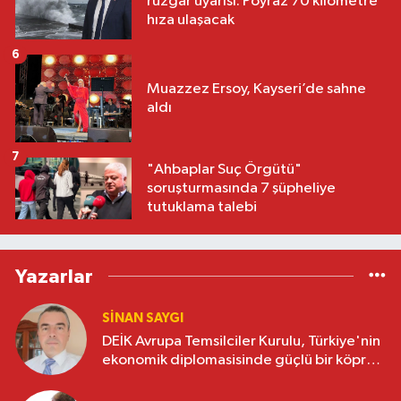
rüzgar uyarısı: Poyraz 70 kilometre
hıza ulaşacak
6
Muazzez Ersoy, Kayseri’de sahne
aldı
7
"Ahbaplar Suç Örgütü"
soruşturmasında 7 şüpheliye
tutuklama talebi
Yazarlar
SINAN SAYGI
DEİK Avrupa Temsilciler Kurulu, Türkiye'nin
ekonomik diplomasisinde güçlü bir köprü
oluşturuyor