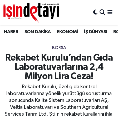
DÜNYA
Nöbetçi Eczaneler
HABER
SON DAKİKA
EKONOMİ
İŞ DÜNYASI
B
Eğitim
Hava Durumu
EKONOMİ
İstanbul Namaz Vakitleri
BORSA
Rekabet Kurulu’ndan Gıda
ENERJİ HABERİ
Trafik Durumu
Laboratuvarlarına 2,4
GAYRİMENKUL
Süper Lig Puan Durumu ve Fikstür
Milyon Lira Ceza!
Rekabet Kurulu, özel gıda kontrol
HABER
Tüm Manşetler
laboratuvarlarına yönelik yürüttüğü soruşturma
sonucunda Kalite Sistem Laboratuvarları AŞ,
LOJİSTİK
Son Dakika Haberleri
Veltia Laboratuvarı ve Southern Agricultural
Services Tarım Ltd. Şti'nin rekabet kurallarını ihlal
MAGAZİN
Haber Arşivi