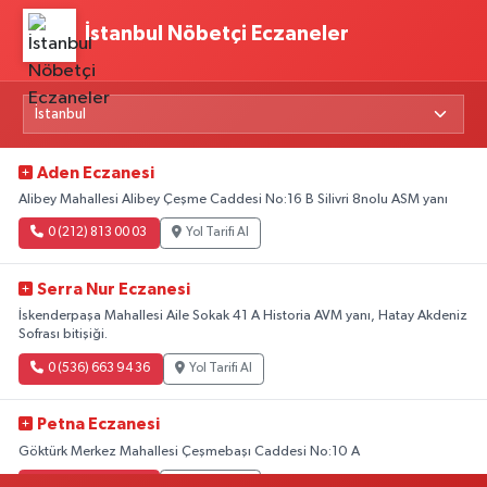
İstanbul Nöbetçi Eczaneler
Aden Eczanesi
Alibey Mahallesi Alibey Çeşme Caddesi No:16 B Silivri 8nolu ASM yanı
0 (212) 813 00 03
Yol Tarifi Al
Serra Nur Eczanesi
İskenderpaşa Mahallesi Aile Sokak 41 A Historia AVM yanı, Hatay Akdeniz
Sofrası bitişiği.
0 (536) 663 94 36
Yol Tarifi Al
Petna Eczanesi
Göktürk Merkez Mahallesi Çeşmebaşı Caddesi No:10 A
0 (212) 360 18 23
Yol Tarifi Al