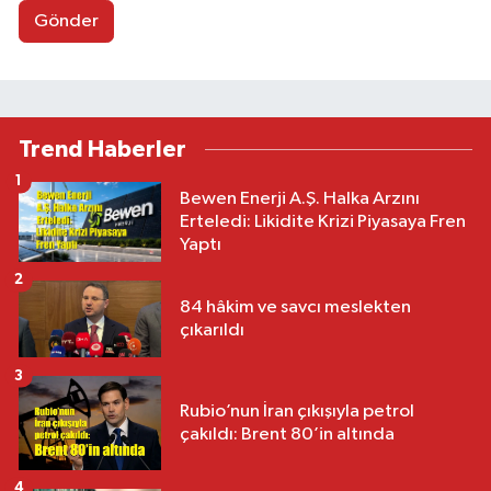
Gönder
Trend Haberler
1
Bewen Enerji A.Ş. Halka Arzını
Erteledi: Likidite Krizi Piyasaya Fren
Yaptı
2
84 hâkim ve savcı meslekten
çıkarıldı
3
Rubio’nun İran çıkışıyla petrol
çakıldı: Brent 80’in altında
4