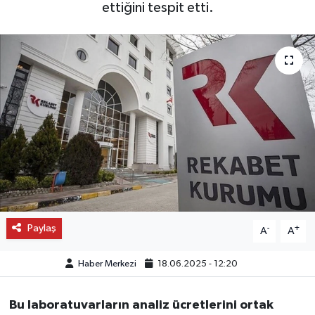
ettiğini tespit etti.
OTO DETAY
SAĞLIK
SON DAKİKA
SPOR
FİNANS
Paylaş
-
+
A
A
Haber Merkezi
18.06.2025 - 12:20
Bu laboratuvarların analiz ücretlerini ortak