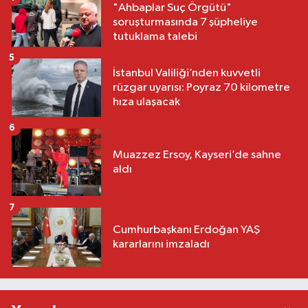
"Ahbaplar Suç Örgütü"
soruşturmasında 7 şüpheliye
tutuklama talebi
5
İstanbul Valiliği’nden kuvvetli
rüzgar uyarısı: Poyraz 70 kilometre
hıza ulaşacak
6
Muazzez Ersoy, Kayseri’de sahne
aldı
7
Cumhurbaşkanı Erdoğan YAŞ
kararlarını imzaladı