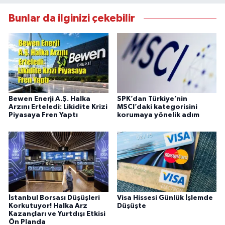
Bunlar da ilginizi çekebilir
Bewen Enerji A.Ş. Halka
SPK’dan Türkiye’nin
Arzını Erteledi: Likidite Krizi
MSCI’daki kategorisini
Piyasaya Fren Yaptı
korumaya yönelik adım
İstanbul Borsası Düşüşleri
Visa Hissesi Günlük İşlemde
Korkutuyor! Halka Arz
Düşüşte
Kazançları ve Yurtdışı Etkisi
Ön Planda