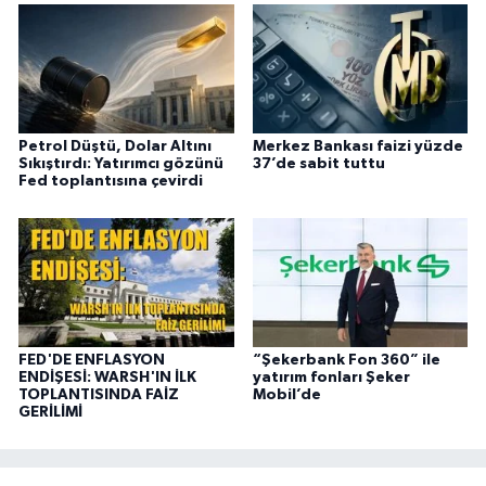
Petrol Düştü, Dolar Altını
Merkez Bankası faizi yüzde
Sıkıştırdı: Yatırımcı gözünü
37’de sabit tuttu
Fed toplantısına çevirdi
FED'DE ENFLASYON
“Şekerbank Fon 360” ile
ENDİŞESİ: WARSH'IN İLK
yatırım fonları Şeker
TOPLANTISINDA FAİZ
Mobil’de
GERİLİMİ