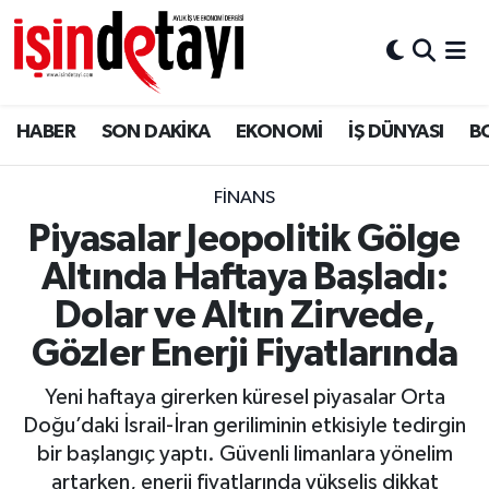
DÜNYA
Nöbetçi Eczaneler
HABER
SON DAKİKA
EKONOMİ
İŞ DÜNYASI
B
Eğitim
Hava Durumu
EKONOMİ
İstanbul Namaz Vakitleri
FİNANS
Piyasalar Jeopolitik Gölge
ENERJİ HABERİ
Trafik Durumu
Altında Haftaya Başladı:
GAYRİMENKUL
Süper Lig Puan Durumu ve Fikstür
Dolar ve Altın Zirvede,
Gözler Enerji Fiyatlarında
HABER
Tüm Manşetler
Yeni haftaya girerken küresel piyasalar Orta
LOJİSTİK
Son Dakika Haberleri
Doğu’daki İsrail-İran geriliminin etkisiyle tedirgin
bir başlangıç yaptı. Güvenli limanlara yönelim
MAGAZİN
Haber Arşivi
artarken, enerji fiyatlarında yükseliş dikkat