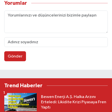
Yorumlar
Gönder
Trend Haberler
1
Bewen Enerji A.Ş. Halka Arzını
Erteledi: Likidite Krizi Piyasaya Fren
Yaptı