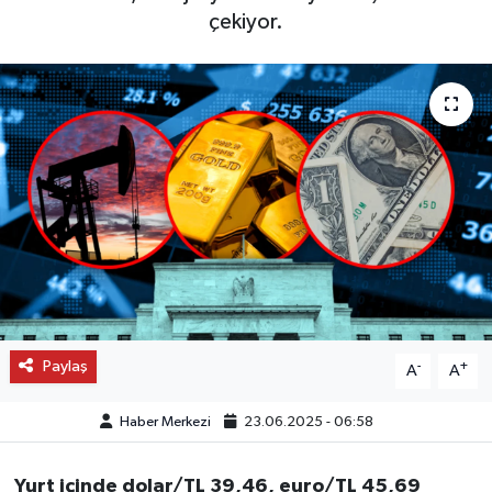
çekiyor.
OTO DETAY
SAĞLIK
SON DAKİKA
SPOR
FİNANS
Paylaş
-
+
A
A
Haber Merkezi
23.06.2025 - 06:58
Yurt içinde dolar/TL 39,46, euro/TL 45,69