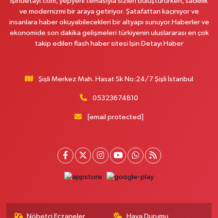
İşindetayi.com, yepyeni temasıyla sizleri buluştururken, sadelik
ve modernizmi bir araya getiriyor. Şatafattan kaçınıyor ve
0 (542) 182 40 32
Yol Tarifi Al
insanlara haber okuyabilecekleri bir altyapı sunuyor.Haberler ve
ekonomide son dakika gelişmeleri türkiyenin uluslararası en çok
Melis Hanlı Eczanesi
takip edilen flash haber sitesi İşin Detayı Haber
Erenköy Mahallesi, Ömerpaşa Sokak No:54 A Kadıköy İstanbul
0 (216) 550 77 77
Yol Tarifi Al
Şişli Merkez Mah. Hasat Sk No:24/7 Şişli İstanbul
Üsküdar Çarşı Eczanesi
05323674810
Mimar Sinan Mahallesi, Otopark Arkası Sokak No:16 B Üsküdar İstanbul
[email protected]
0 (216) 310 59 23
Yol Tarifi Al
Ürün Eczanesi
Hamidiye Mahallesi, Şener Sokak No:28 A Çekmeköy İstanbul
0 (216) 652 25 24
Yol Tarifi Al
Ayda Eczanesi
Hamidiye Mahallesi, Cendere Caddesi No:85-6B Kağıthane İstanbul
Nöbetçi Eczaneler
Hava Durumu