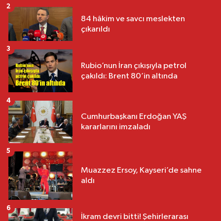
2
84 hâkim ve savcı meslekten
çıkarıldı
3
Rubio’nun İran çıkışıyla petrol
çakıldı: Brent 80’in altında
4
Cumhurbaşkanı Erdoğan YAŞ
kararlarını imzaladı
5
Muazzez Ersoy, Kayseri’de sahne
aldı
6
İkram devri bitti! Şehirlerarası