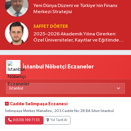
Yeni Dünya Düzeni ve Türkiye’nin Finans
Merkezi Stratejisi
SAFFET DÖRTER
2025–2026 Akademik Yılına Girerken:
Özel Üniversiteler, Kayıtlar ve Eğitimde
Yeni Beklentiler
İstanbul Nöbetçi Eczaneler
Cadde Selimpaşa Eczanesi
Selimpaşa Merkez Mahallesi, 203.Cadde No:28 BA Silivri İstanbul
0 (530) 169 71 55
Yol Tarifi Al