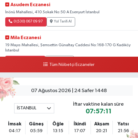
Asudem Eczanesi
İnönü Mahallesi, 410.Sokak No:50 A Esenyurt İstanbul
0 (530) 067 09 97
Yol Tarifi Al
Mila Eczanesi
19 Mayıs Mahallesi, Şemsettin Günaltay Caddesi No:168-170 G Kadıköy
İstanbul
0 (216) 514 23 73
Yol Tarifi Al
Tüm Nöbetçi Eczaneler
Gültepe Hayat Eczanesi
Ortabayır Mahallesi, Talatpaşa Caddesi, No:123 A Gültepe Kağıthane
İstanbul
07 Ağustos 2026 | 24 Safer 1448
0 (212) 270 59 75
Yol Tarifi Al
İftar vaktine kalan süre
İSTANBUL
07:57:11
Gültepe Hayat Eczanesi
Ortabayır Mahallesi, Talatpaşa Caddesi, No:123 A Gültepe Kağıthane
İmsak
Güneş
Öğle
İkindi
Akşam
Yatsı
İstanbul
04:17
05:59
13:15
17:07
20:21
21:56
0 (212) 270 59 75
Yol Tarifi Al