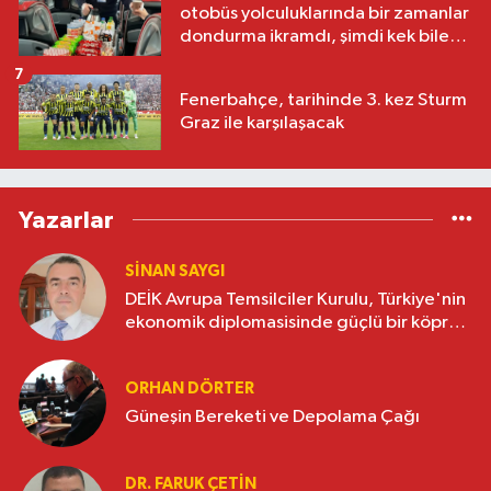
otobüs yolculuklarında bir zamanlar
dondurma ikramdı, şimdi kek bile
yok
7
Fenerbahçe, tarihinde 3. kez Sturm
Graz ile karşılaşacak
Yazarlar
SINAN SAYGI
DEİK Avrupa Temsilciler Kurulu, Türkiye'nin
ekonomik diplomasisinde güçlü bir köprü
oluşturuyor
ORHAN DÖRTER
Güneşin Bereketi ve Depolama Çağı
DR. FARUK ÇETİN