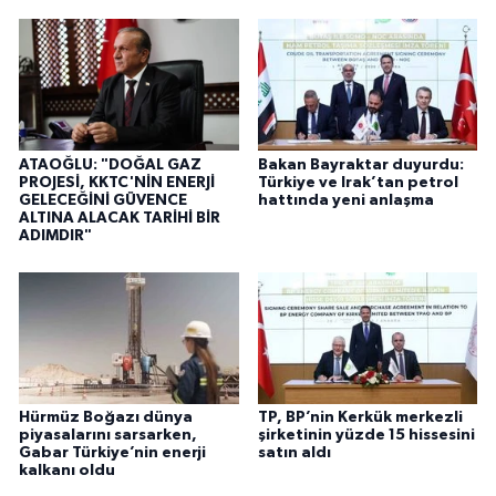
ATAOĞLU: "DOĞAL GAZ
Bakan Bayraktar duyurdu:
PROJESİ, KKTC'NİN ENERJİ
Türkiye ve Irak’tan petrol
GELECEĞİNİ GÜVENCE
hattında yeni anlaşma
ALTINA ALACAK TARİHİ BİR
ADIMDIR"
Hürmüz Boğazı dünya
TP, BP’nin Kerkük merkezli
piyasalarını sarsarken,
şirketinin yüzde 15 hissesini
Gabar Türkiye’nin enerji
satın aldı
kalkanı oldu