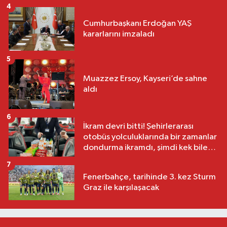
4
Cumhurbaşkanı Erdoğan YAŞ
kararlarını imzaladı
5
Muazzez Ersoy, Kayseri’de sahne
aldı
6
İkram devri bitti! Şehirlerarası
otobüs yolculuklarında bir zamanlar
dondurma ikramdı, şimdi kek bile
yok
7
Fenerbahçe, tarihinde 3. kez Sturm
Graz ile karşılaşacak