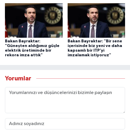
Bakan Bayraktar:
Bakan Bayraktar: "Bir sene
"Güneşten aldığımız güçle
içerisinde biz yeni ve daha
elektrik üretiminde bir
kapsamlı bir ITP’yi
rekora imza attık"
imzalamak istiyoruz"
Yorumlar