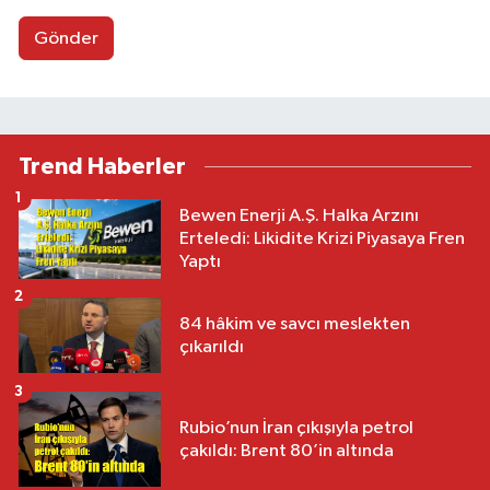
Gönder
Trend Haberler
1
Bewen Enerji A.Ş. Halka Arzını
Erteledi: Likidite Krizi Piyasaya Fren
Yaptı
2
84 hâkim ve savcı meslekten
çıkarıldı
3
Rubio’nun İran çıkışıyla petrol
çakıldı: Brent 80’in altında