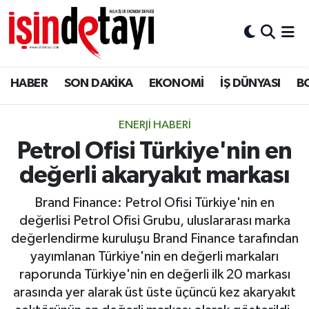
DÜNYA
Nöbetçi Eczaneler
HABER
SON DAKİKA
EKONOMİ
İŞ DÜNYASI
B
Eğitim
Hava Durumu
EKONOMİ
İstanbul Namaz Vakitleri
ENERJİ HABERİ
Petrol Ofisi Türkiye'nin en
ENERJİ HABERİ
Trafik Durumu
değerli akaryakıt markası
GAYRİMENKUL
Süper Lig Puan Durumu ve Fikstür
Brand Finance: Petrol Ofisi Türkiye'nin en
değerlisi Petrol Ofisi Grubu, uluslararası marka
HABER
Tüm Manşetler
değerlendirme kuruluşu Brand Finance tarafından
yayımlanan Türkiye'nin en değerli markaları
LOJİSTİK
Son Dakika Haberleri
raporunda Türkiye'nin en değerli ilk 20 markası
arasında yer alarak üst üste üçüncü kez akaryakıt
MAGAZİN
Haber Arşivi