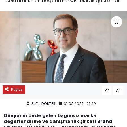
sektörünün en değerli markası olarak gösterildi.
OTO DETAY
SAĞLIK
SON DAKİKA
SPOR
FİNANS
Paylaş
-
+
A
A
Saffet DÖRTER
31.05.2025 - 21:59
Dünyanın önde gelen bağımsız marka
değerlendirme ve danışmanlık şirketi
Brand