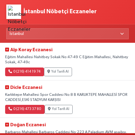
İstanbul Nöbetçi Eczaneler
Alp Koray Eczanesi
Eğitim Mahallesi Nahitbey Sokak No:47-49 C Eğitim Mahallesi, Nahitbey
Sokak, 47-49c
0 (216) 414 19 74
Yol Tarifi Al
Dicle Eczanesi
Karlıktepe Mahallesi Spor Caddesi No:8 B KARLIKTEPE MAHALLESİ SPOR
CADDESİ,ESKİ STADYUM KARŞISI
0 (216) 473 37 80
Yol Tarifi Al
Doğan Eczanesi
Barbaros Mahallesi Barbaros Caddesi No:223 A Paladium AVM aşağısı,