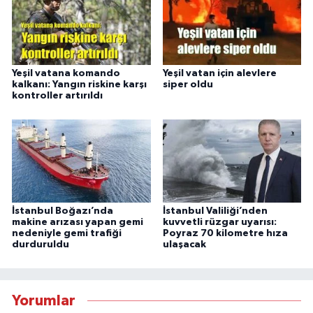
Yeşil vatana komando
Yeşil vatan için alevlere
kalkanı: Yangın riskine karşı
siper oldu
kontroller artırıldı
İstanbul Boğazı’nda
İstanbul Valiliği’nden
makine arızası yapan gemi
kuvvetli rüzgar uyarısı:
nedeniyle gemi trafiği
Poyraz 70 kilometre hıza
durduruldu
ulaşacak
Yorumlar