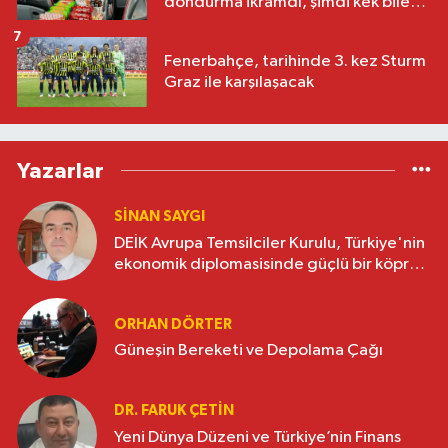
dondurma ikramdı, şimdi kek bile
yok
7
Fenerbahçe, tarihinde 3. kez Sturm
Graz ile karşılaşacak
Yazarlar
SINAN SAYGI
DEİK Avrupa Temsilciler Kurulu, Türkiye'nin
ekonomik diplomasisinde güçlü bir köprü
oluşturuyor
ORHAN DÖRTER
Güneşin Bereketi ve Depolama Çağı
DR. FARUK ÇETİN
Yeni Dünya Düzeni ve Türkiye’nin Finans