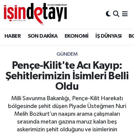
DÜNYA
Nöbetçi Eczaneler
HABER
SON DAKİKA
EKONOMİ
İŞ DÜNYASI
B
Eğitim
Hava Durumu
EKONOMİ
İstanbul Namaz Vakitleri
GÜNDEM
Pençe-Kilit'te Acı Kayıp:
ENERJİ HABERİ
Trafik Durumu
Şehitlerimizin İsimleri Belli
GAYRİMENKUL
Süper Lig Puan Durumu ve Fikstür
Oldu
Milli Savunma Bakanlığı, Pençe-Kilit Harekatı
HABER
Tüm Manşetler
bölgesinde şehit düşen Piyade Üsteğmen Nuri
Melih Bozkurt’un naaşını arama çalışmaları
LOJİSTİK
Son Dakika Haberleri
sırasında metan gazına maruz kalan beş
askerimizin şehit olduğunu ve isimlerinin
MAGAZİN
Haber Arşivi