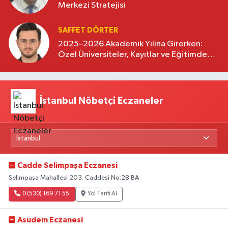
Merkezi Stratejisi
SAFFET DÖRTER
2025–2026 Akademik Yılına Girerken:
Özel Üniversiteler, Kayıtlar ve Eğitimde
Yeni Beklentiler
İstanbul Nöbetçi Eczaneler
Cadde Selimpaşa Eczanesi
Selimpaşa Mahallesi 203. Caddesi No:28 BA
0 (530) 169 71 55
Yol Tarifi Al
Asudem Eczanesi