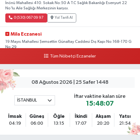
İnönü Mahallesi 410. Sokak No:50 A T.C Sağlık Bakanlığı Esenyurt 22
No'lu Aile Sağlığı Merkezinin karşısı.
0 (530) 067 09 97
Yol Tarifi Al
Mila Eczanesi
19 Mayıs Mahallesi Şemsettin Günaltay Caddesi Dış Kapı No:168-170 G
No:29
Tüm Nöbetçi Eczaneler
0 (216) 514 23 73
Yol Tarifi Al
Kasımpaşa Eczanesi
Yahya Kahya Mahallesi Kasımpaşa Bostanı Sokak 18A Mutfak Ekipmanları
08 Ağustos 2026 | 25 Safer 1448
Satan Dükkanların Olduğu Caddede Denizbank'ın Karşısı, Albaraka'nın
Sokağında
İftar vaktine kalan süre
İSTANBUL
0 (212) 253 77 44
Yol Tarifi Al
15:48:06
İmsak
Güneş
Öğle
İkindi
Akşam
Yatsı
3.İstanbul Eczanesi
04:19
06:00
13:15
17:07
20:20
21:54
Başakşehir Mahallesi Gazi Mustafa Kemal Bulvarı A101 market
yakınındaki diş kliniği ile emlak ofisi arasında bulunan köşe dükkanı
0 (212) 813 66 13
Yol Tarifi Al