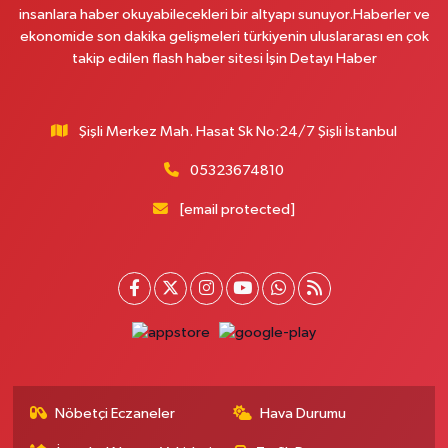
insanlara haber okuyabilecekleri bir altyapı sunuyor.Haberler ve
0 (216) 310 59 23
Yol Tarifi Al
ekonomide son dakika gelişmeleri türkiyenin uluslararası en çok
takip edilen flash haber sitesi İşin Detayı Haber
Ürün Eczanesi
Hamidiye Mahallesi Şener Sokak No:28A Hamidiye Sağlık Ocağı (Aile
Sağlığı Merkezi) karşısı
Şişli Merkez Mah. Hasat Sk No:24/7 Şişli İstanbul
0 (216) 652 25 24
Yol Tarifi Al
05323674810
Ayda Eczanesi
[email protected]
Hamidiye Mahallesi Cendere Caddesi 85-6B KORDON İSTANBUL GÜZEL
BAHÇE SİTESİ ALTI
0 (212) 924 95 90
Yol Tarifi Al
Doğapark Eczanesi
Sahrayıcedit Mahallesi Halk Sokak 8 A-B
0 (216) 360 37 97
Yol Tarifi Al
Nöbetçi Eczaneler
Hava Durumu
Sevgi Eczanesi