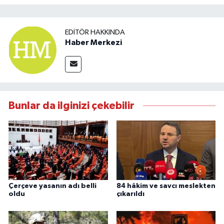
EDITÖR HAKKINDA
Haber Merkezi
Bunlar da ilginizi çekebilir
Çerçeve yasanın adı belli
84 hâkim ve savcı meslekten
oldu
çıkarıldı