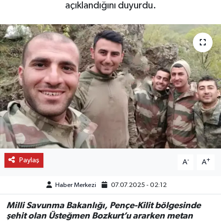
açıklandığını duyurdu.
OTO DETAY
SAĞLIK
SON DAKİKA
SPOR
FİNANS
Paylaş
-
+
A
A
Haber Merkezi
07.07.2025 - 02:12
Milli Savunma Bakanlığı, Pençe-Kilit bölgesinde
şehit olan Üsteğmen Bozkurt’u ararken metan