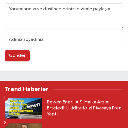
Gönder
Trend Haberler
1
Bewen Enerji A.Ş. Halka Arzını
Erteledi: Likidite Krizi Piyasaya Fren
Yaptı
2