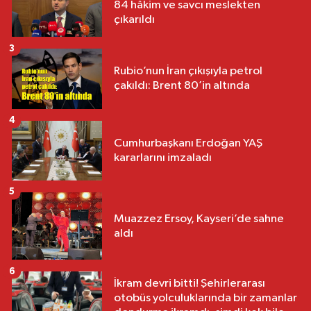
84 hâkim ve savcı meslekten
çıkarıldı
3
Rubio’nun İran çıkışıyla petrol
çakıldı: Brent 80’in altında
4
Cumhurbaşkanı Erdoğan YAŞ
kararlarını imzaladı
5
Muazzez Ersoy, Kayseri’de sahne
aldı
6
İkram devri bitti! Şehirlerarası
otobüs yolculuklarında bir zamanlar