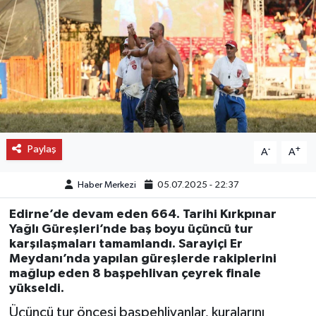
OTO DETAY
SAĞLIK
SON DAKİKA
SPOR
Paylaş
-
+
A
A
FİNANS
Haber Merkezi
05.07.2025 - 22:37
Edirne’de devam eden 664. Tarihi Kırkpınar
Yağlı Güreşleri’nde baş boyu üçüncü tur
karşılaşmaları tamamlandı. Sarayiçi Er
Meydanı’nda yapılan güreşlerde rakiplerini
mağlup eden 8 başpehlivan çeyrek finale
yükseldi.
Üçüncü tur öncesi başpehlivanlar, kuralarını