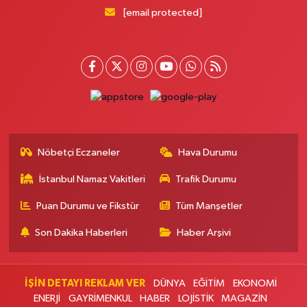
Pera Eczanesi
[email protected]
Mimar Sinan Mahallesi Selçukhan Caddesi 267A MİMAR SİNAN SAĞLIK
OCAĞI YANI,SELÇUKHAN CADDE ÜZERİ,AYTOP GIDA ARKA ÇIKIŞ
KAPIDAN AŞAĞI YOLDA
0 (216) 755 01 02
Yol Tarifi Al
Kağıthane Sağlık Eczanesi
Nurtepe Mahallesi Şehit Mustafa Burcu Caddesi 27A
0 (212) 243 17 77
Yol Tarifi Al
Nöbetçi Eczaneler
Hava Durumu
İstanbul Namaz Vakitleri
Trafik Durumu
Çağdaş Eczanesi
Yeni Mahallesi 7053. Sokak 23 B KİPTAŞ 2 KONUTLARI BİM YANI
Puan Durumu ve Fikstür
Tüm Manşetler
0 (212) 302 40 49
Yol Tarifi Al
Son Dakika Haberleri
Haber Arşivi
Buse Eczanesi
Rüzgarlıbahçe Mahallesi Ferit İnal Caddesi 35B Rüzgarlıbahçe İntiba
Döner'in arka sokağı, ŞOK marketin yanı
İŞİN DETAYI REKLAM VER
DÜNYA
EĞİTİM
EKONOMİ
ENERJİ
GAYRİMENKUL
HABER
LOJİSTİK
MAGAZİN
0 (216) 680 06 58
Yol Tarifi Al