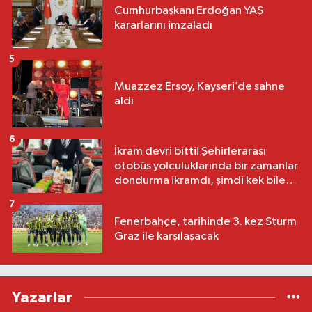
Cumhurbaşkanı Erdoğan YAŞ
kararlarını imzaladı
5
Muazzez Ersoy, Kayseri’de sahne
aldı
6
İkram devri bitti! Şehirlerarası
otobüs yolculuklarında bir zamanlar
dondurma ikramdı, şimdi kek bile
yok
7
Fenerbahçe, tarihinde 3. kez Sturm
Graz ile karşılaşacak
Yazarlar