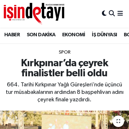
DÜNYA
Nöbetçi Eczaneler
HABER
SON DAKİKA
EKONOMİ
İŞ DÜNYASI
B
Eğitim
Hava Durumu
EKONOMİ
İstanbul Namaz Vakitleri
SPOR
Kırkpınar’da çeyrek
ENERJİ HABERİ
Trafik Durumu
finalistler belli oldu
GAYRİMENKUL
Süper Lig Puan Durumu ve Fikstür
664. Tarihi Kırkpınar Yağlı Güreşleri’nde üçüncü
tur müsabakalarının ardından 8 başpehlivan adını
HABER
Tüm Manşetler
çeyrek finale yazdırdı.
LOJİSTİK
Son Dakika Haberleri
MAGAZİN
Haber Arşivi