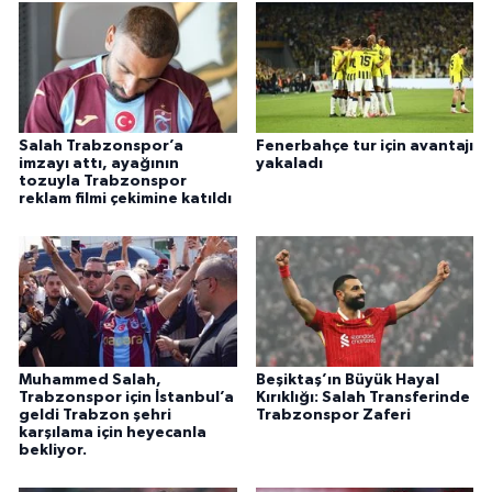
Salah Trabzonspor’a
Fenerbahçe tur için avantajı
imzayı attı, ayağının
yakaladı
tozuyla Trabzonspor
reklam filmi çekimine katıldı
Muhammed Salah,
Beşiktaş’ın Büyük Hayal
Trabzonspor için İstanbul’a
Kırıklığı: Salah Transferinde
geldi Trabzon şehri
Trabzonspor Zaferi
karşılama için heyecanla
bekliyor.