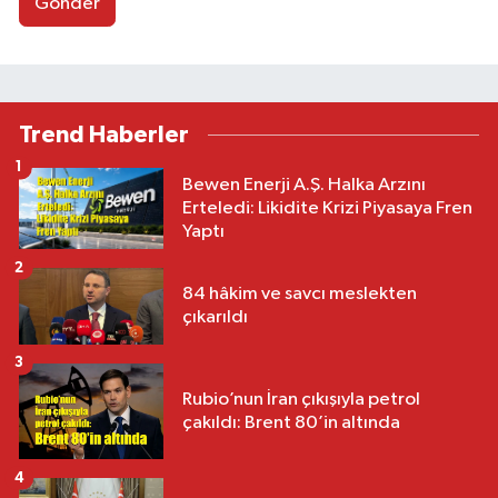
Gönder
Trend Haberler
1
Bewen Enerji A.Ş. Halka Arzını
Erteledi: Likidite Krizi Piyasaya Fren
Yaptı
2
84 hâkim ve savcı meslekten
çıkarıldı
3
Rubio’nun İran çıkışıyla petrol
çakıldı: Brent 80’in altında
4