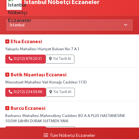
İstanbul Nöbetçi Eczaneler
Efsa Eczanesi
Yakuplu Mahallesi Hürriyet Bulvarı No:7 A 1
0 (212) 876 20 31
Yol Tarifi Al
Butik Nişantaşı Eczanesi
Meşrutiyet Mahallesi Vali Konağı Caddesi 111D
0 (212) 234 56 66
Yol Tarifi Al
Burcu Eczanesi
Barbaros Mahallesi Mahmutbey Caddesi 80 A A PLUS HASTANESİNE
500M ŞAHİN DURAK SUITMEN YANI
0 (212) 552 25 29
Yol Tarifi Al
Tüm Nöbetçi Eczaneler