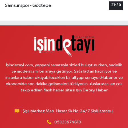
Velibaba Mahallesi Aydos Caddesi 17 JD AYDOSLAND SİTESİ ALTI
Samsunspor - Göztepe
21:30
MİGROS YANI
0 (532) 120 43 29
Yol Tarifi Al
Arda Eczanesi
İnönü Mahallesi Yeşiltepe Sokak 6A AKSOYLAR 2 DÜĞÜN SALONU KARŞISI
(DEMOKRASİ CADDESİ)
0 (216) 621 27 65
Yol Tarifi Al
İşindetayi.com, yepyeni temasıyla sizleri buluştururken, sadelik
Pamuk Eczanesi
ve modernizmi bir araya getiriyor. Şatafattan kaçınıyor ve
Yunus Emre Mahallesi Veyselkaranı Caddesi 71 C ABİTLER DURAĞI
insanlara haber okuyabilecekleri bir altyapı sunuyor.Haberler ve
0 (216) 484 00 08
Yol Tarifi Al
ekonomide son dakika gelişmeleri türkiyenin uluslararası en çok
takip edilen flash haber sitesi İşin Detayı Haber
Nazan Eczanesi
Zübeyde Hanım Mahallesi 1280. Sokak No:10 ESKİ KARAKOL YAKINI -
ESKİ PTT YANI ZÜBEYDE HANIM AİLE SAĞLIĞI MERKEZİ KARŞISI
Şişli Merkez Mah. Hasat Sk No:24/7 Şişli İstanbul
0 (212) 419 24 18
Yol Tarifi Al
05323674810