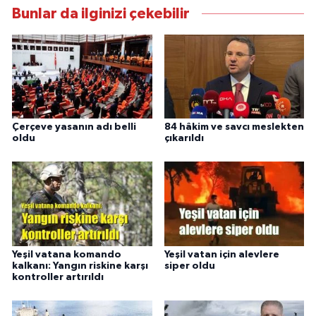
Bunlar da ilginizi çekebilir
Çerçeve yasanın adı belli
84 hâkim ve savcı meslekten
oldu
çıkarıldı
Yeşil vatana komando
Yeşil vatan için alevlere
kalkanı: Yangın riskine karşı
siper oldu
kontroller artırıldı