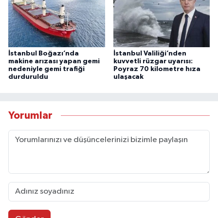
İstanbul Boğazı’nda
İstanbul Valiliği’nden
makine arızası yapan gemi
kuvvetli rüzgar uyarısı:
nedeniyle gemi trafiği
Poyraz 70 kilometre hıza
durduruldu
ulaşacak
Yorumlar