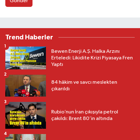
Gönder
Trend Haberler
1
Bewen Enerji A.Ş. Halka Arzını
Erteledi: Likidite Krizi Piyasaya Fren
Yaptı
2
84 hâkim ve savcı meslekten
çıkarıldı
3
Rubio’nun İran çıkışıyla petrol
çakıldı: Brent 80’in altında
4