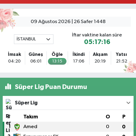
Tuna Tillo Eczanesi
Akşemsettin Mahallesi Akdeniz Caddesi No:12 A 41.01948179055185,
28.946705949073934
09 Ağustos 2026 | 26 Safer 1448
0 (212) 635 03 83
Yol Tarifi Al
İftar vaktine kalan süre
İSTANBUL
05:17:16
Tersane İstanbul Eczanesi
Camiikebir Mahallesi Taşkızak Tersanesi Caddesi 6 6B Tersane İstanbul
İmsak
Güneş
Öğle
İkindi
Akşam
Yatsı
içerisi ama yol üzerinde
04:20
06:01
13:15
17:06
20:19
21:52
0 (533) 395 65 65
Yol Tarifi Al
Nuh Eczanesi
Süper Lig Puan Durumu
Fetih Mahallesi Hicazkar (Örnek Mah) Sokak Bağkur Sitesi No:10 1A
0 (216) 324 46 96
Yol Tarifi Al
Süper Lig
Yaman Eczanesi
#
Takım
O
P
Site Mahallesi Kaptanoğlu Okul Sokak No:44 A
1
Amed
0
0
0 (216) 533 02 16
Yol Tarifi Al