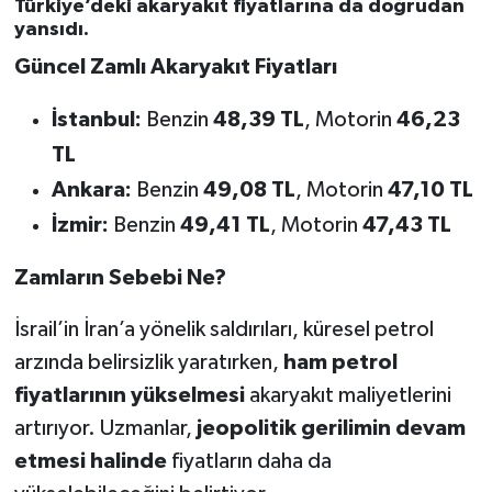
Türkiye’deki akaryakıt fiyatlarına da doğrudan
yansıdı.
Güncel Zamlı Akaryakıt Fiyatları
İstanbul:
Benzin
48,39 TL
, Motorin
46,23
TL
Ankara:
Benzin
49,08 TL
, Motorin
47,10 TL
İzmir:
Benzin
49,41 TL
, Motorin
47,43 TL
Zamların Sebebi Ne?
İsrail’in İran’a yönelik saldırıları, küresel petrol
arzında belirsizlik yaratırken,
ham petrol
fiyatlarının yükselmesi
akaryakıt maliyetlerini
artırıyor. Uzmanlar,
jeopolitik gerilimin devam
etmesi halinde
fiyatların daha da