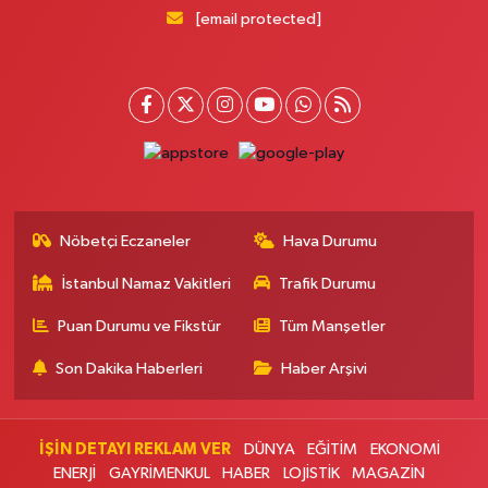
Pera Eczanesi
[email protected]
Mimar Sinan Mahallesi Selçukhan Caddesi 267A MİMAR SİNAN SAĞLIK
OCAĞI YANI,SELÇUKHAN CADDE ÜZERİ,AYTOP GIDA ARKA ÇIKIŞ
KAPIDAN AŞAĞI YOLDA
0 (216) 755 01 02
Yol Tarifi Al
Kağıthane Sağlık Eczanesi
Nurtepe Mahallesi Şehit Mustafa Burcu Caddesi 27A
0 (212) 243 17 77
Yol Tarifi Al
Nöbetçi Eczaneler
Hava Durumu
İstanbul Namaz Vakitleri
Trafik Durumu
Çağdaş Eczanesi
Yeni Mahallesi 7053. Sokak 23 B KİPTAŞ 2 KONUTLARI BİM YANI
Puan Durumu ve Fikstür
Tüm Manşetler
0 (212) 302 40 49
Yol Tarifi Al
Son Dakika Haberleri
Haber Arşivi
Buse Eczanesi
Rüzgarlıbahçe Mahallesi Ferit İnal Caddesi 35B Rüzgarlıbahçe İntiba
Döner'in arka sokağı, ŞOK marketin yanı
İŞİN DETAYI REKLAM VER
DÜNYA
EĞİTİM
EKONOMİ
ENERJİ
GAYRİMENKUL
HABER
LOJİSTİK
MAGAZİN
0 (216) 680 06 58
Yol Tarifi Al