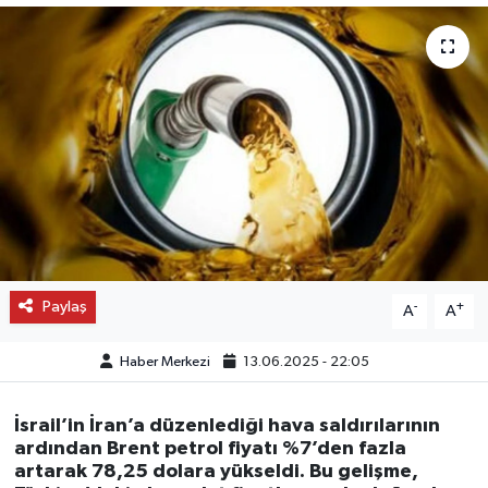
OTO DETAY
SAĞLIK
SON DAKİKA
SPOR
FİNANS
Paylaş
-
+
A
A
Haber Merkezi
13.06.2025 - 22:05
İsrail’in İran’a düzenlediği hava saldırılarının
ardından Brent petrol fiyatı %7’den fazla
artarak 78,25 dolara yükseldi. Bu gelişme,