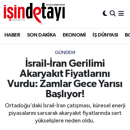
DÜNYA
Nöbetçi Eczaneler
HABER
SON DAKİKA
EKONOMİ
İŞ DÜNYASI
B
Eğitim
Hava Durumu
EKONOMİ
İstanbul Namaz Vakitleri
GÜNDEM
İsrail-İran Gerilimi
ENERJİ HABERİ
Trafik Durumu
Akaryakıt Fiyatlarını
GAYRİMENKUL
Süper Lig Puan Durumu ve Fikstür
Vurdu: Zamlar Gece Yarısı
Başlıyor!
HABER
Tüm Manşetler
Ortadoğu’daki İsrail-İran çatışması, küresel enerji
LOJİSTİK
Son Dakika Haberleri
piyasalarını sarsarak akaryakıt fiyatlarında sert
yükselişlere neden oldu.
MAGAZİN
Haber Arşivi