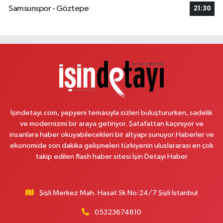
Velibaba Mahallesi Aydos Caddesi 17 JD AYDOSLAND SİTESİ ALTI
Samsunspor - Göztepe
21:30
MİGROS YANI
0 (532) 120 43 29
Yol Tarifi Al
Arda Eczanesi
İnönü Mahallesi Yeşiltepe Sokak 6A AKSOYLAR 2 DÜĞÜN SALONU KARŞISI
(DEMOKRASİ CADDESİ)
0 (216) 621 27 65
Yol Tarifi Al
İşindetayi.com, yepyeni temasıyla sizleri buluştururken, sadelik
Pamuk Eczanesi
ve modernizmi bir araya getiriyor. Şatafattan kaçınıyor ve
Yunus Emre Mahallesi Veyselkaranı Caddesi 71 C ABİTLER DURAĞI
insanlara haber okuyabilecekleri bir altyapı sunuyor.Haberler ve
0 (216) 484 00 08
Yol Tarifi Al
ekonomide son dakika gelişmeleri türkiyenin uluslararası en çok
takip edilen flash haber sitesi İşin Detayı Haber
Nazan Eczanesi
Zübeyde Hanım Mahallesi 1280. Sokak No:10 ESKİ KARAKOL YAKINI -
ESKİ PTT YANI ZÜBEYDE HANIM AİLE SAĞLIĞI MERKEZİ KARŞISI
Şişli Merkez Mah. Hasat Sk No:24/7 Şişli İstanbul
0 (212) 419 24 18
Yol Tarifi Al
05323674810