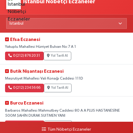
İstanbul Nöbetçi Eczaneler
Efsa Eczanesi
Yakuplu Mahallesi Hürriyet Bulvarı No:7 A 1
0 (212) 876 20 31
Yol Tarifi Al
Butik Nişantaşı Eczanesi
Meşrutiyet Mahallesi Vali Konağı Caddesi 111D
0 (212) 234 56 66
Yol Tarifi Al
Burcu Eczanesi
Barbaros Mahallesi Mahmutbey Caddesi 80 A A PLUS HASTANESİNE
500M ŞAHİN DURAK SUITMEN YANI
0 (212) 552 25 29
Yol Tarifi Al
Tüm Nöbetçi Eczaneler