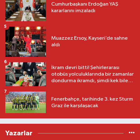
Cumhurbaşkanı Erdoğan YAŞ
kararlarını imzaladı
5
Muazzez Ersoy, Kayseri’de sahne
aldı
6
İkram devri bitti! Şehirlerarası
otobüs yolculuklarında bir zamanlar
dondurma ikramdı, şimdi kek bile
yok
7
Fenerbahçe, tarihinde 3. kez Sturm
Graz ile karşılaşacak
Yazarlar