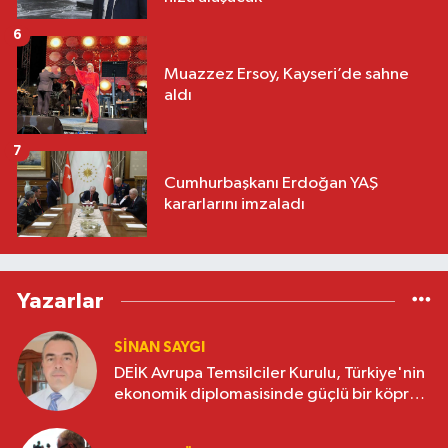
6
Muazzez Ersoy, Kayseri’de sahne
aldı
7
Cumhurbaşkanı Erdoğan YAŞ
kararlarını imzaladı
Yazarlar
SINAN SAYGI
DEİK Avrupa Temsilciler Kurulu, Türkiye'nin
ekonomik diplomasisinde güçlü bir köprü
oluşturuyor