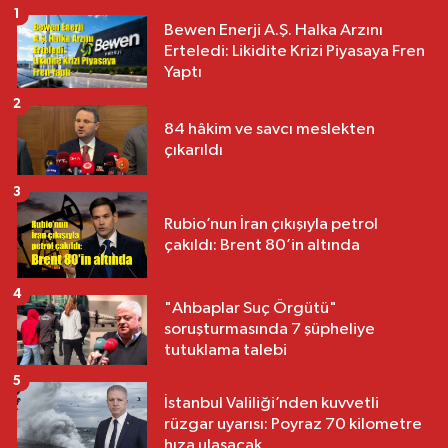
1
Bewen Enerji A.Ş. Halka Arzını
Erteledi: Likidite Krizi Piyasaya Fren
Yaptı
2
84 hâkim ve savcı meslekten
çıkarıldı
3
Rubio’nun İran çıkışıyla petrol
çakıldı: Brent 80’in altında
4
"Ahbaplar Suç Örgütü"
soruşturmasında 7 şüpheliye
tutuklama talebi
5
İstanbul Valiliği’nden kuvvetli
rüzgar uyarısı: Poyraz 70 kilometre
hıza ulaşacak