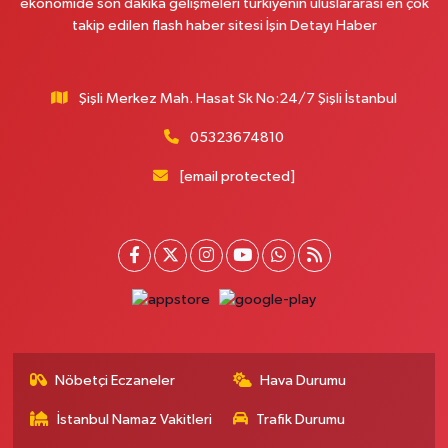
ekonomide son dakika gelişmeleri türkiyenin uluslararası en çok
takip edilen flash haber sitesi İşin Detayı Haber
İnci Eczanesi
Yeni Mahalle Mahallesi Tavukçu Köprü Caddesi 30 B Kirazlı Metrosundan
gelirken Yeni İSKİ binasını geçince ilk ışıklardan sağdaki cadde (Barbaros
Şişli Merkez Mah. Hasat Sk No:24/7 Şişli İstanbul
Fırınına giden cadde)
05323674810
0 (212) 655 13 29
Yol Tarifi Al
[email protected]
Limon Eczanesi
Atakent Mahallesi 221. Sokak 3J Rota Office Tic. Merkezi No:24 (KANUNİ
SULTAN SÜLEYMAN DEVLET HASTANESİ KARŞISI)
0 (212) 924 64 68
Yol Tarifi Al
Şara Eczanesi
Saadetdere Mahallesi Fevzi Çakmak Caddesi No:67-69 A Depo kapalı
caddenin bitiminde Örnek Böreğin çaprazında
Nöbetçi Eczaneler
Hava Durumu
0 (212) 302 46 33
Yol Tarifi Al
İstanbul Namaz Vakitleri
Trafik Durumu
Sahra Eczanesi