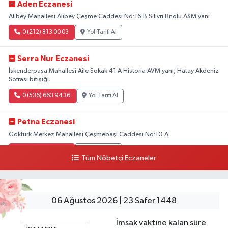
Aden Eczanesi
Alibey Mahallesi Alibey Çeşme Caddesi No:16 B Silivri 8nolu ASM yanı
0 (212) 813 00 03
Yol Tarifi Al
Serra Nur Eczanesi
İskenderpaşa Mahallesi Aile Sokak 41 A Historia AVM yanı, Hatay Akdeniz
Sofrası bitişiği.
0 (536) 663 94 36
Yol Tarifi Al
Petna Eczanesi
Göktürk Merkez Mahallesi Çeşmebaşı Caddesi No:10 A
0 (212) 360 18 23
Yol Tarifi Al
Tüm Nöbetçi Eczaneler
Sacide Eczanesi
Karlıktepe Mahallesi Soğanlık Caddesi No:34 A
06 Ağustos 2026 | 23 Safer 1448
0 (216) 504 24 53
Yol Tarifi Al
İmsak vaktine kalan süre