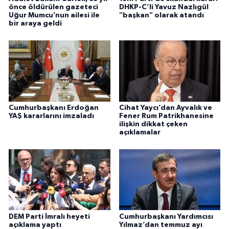
önce öldürülen gazeteci
DHKP-C’li Yavuz Nazlıgül
Uğur Mumcu’nun ailesi ile
"başkan" olarak atandı
bir araya geldi
Cumhurbaşkanı Erdoğan
Cihat Yaycı’dan Ayvalık ve
YAŞ kararlarını imzaladı
Fener Rum Patrikhanesine
ilişkin dikkat çeken
açıklamalar
DEM Parti İmralı heyeti
Cumhurbaşkanı Yardımcısı
açıklama yaptı
Yılmaz’dan temmuz ayı