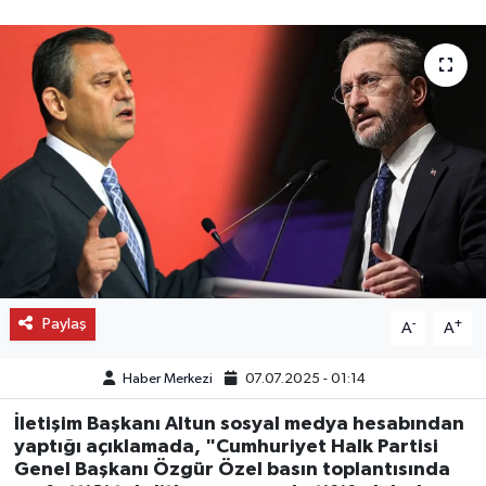
OTO DETAY
SAĞLIK
SON DAKİKA
SPOR
FİNANS
Paylaş
-
+
A
A
Haber Merkezi
07.07.2025 - 01:14
İletişim Başkanı Altun sosyal medya hesabından
yaptığı açıklamada, "Cumhuriyet Halk Partisi
Genel Başkanı Özgür Özel basın toplantısında