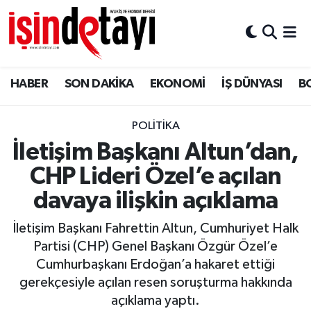
DÜNYA
Nöbetçi Eczaneler
HABER
SON DAKİKA
EKONOMİ
İŞ DÜNYASI
B
Eğitim
Hava Durumu
EKONOMİ
İstanbul Namaz Vakitleri
POLİTİKA
İletişim Başkanı Altun’dan,
ENERJİ HABERİ
Trafik Durumu
CHP Lideri Özel’e açılan
GAYRİMENKUL
Süper Lig Puan Durumu ve Fikstür
davaya ilişkin açıklama
İletişim Başkanı Fahrettin Altun, Cumhuriyet Halk
HABER
Tüm Manşetler
Partisi (CHP) Genel Başkanı Özgür Özel’e
Cumhurbaşkanı Erdoğan’a hakaret ettiği
LOJİSTİK
Son Dakika Haberleri
gerekçesiyle açılan resen soruşturma hakkında
açıklama yaptı.
MAGAZİN
Haber Arşivi