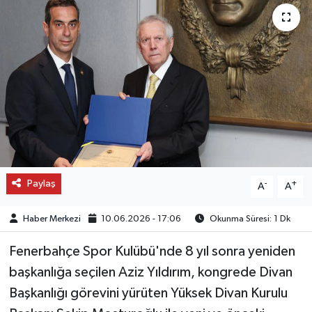
OTO DETAY
SAĞLIK
SON DAKİKA
SPOR
FİNANS
Paylaş
-
+
A
A
Haber Merkezi
10.06.2026 - 17:06
Okunma Süresi: 1 Dk
Fenerbahçe Spor Kulübü'nde 8 yıl sonra yeniden
başkanlığa seçilen Aziz Yıldırım, kongrede Divan
Başkanlığı görevini yürüten Yüksek Divan Kurulu