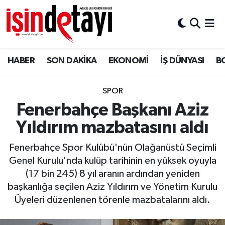
DÜNYA
Nöbetçi Eczaneler
HABER
SON DAKİKA
EKONOMİ
İŞ DÜNYASI
B
Eğitim
Hava Durumu
EKONOMİ
İstanbul Namaz Vakitleri
SPOR
Fenerbahçe Başkanı Aziz
ENERJİ HABERİ
Trafik Durumu
Yıldırım mazbatasını aldı
GAYRİMENKUL
Süper Lig Puan Durumu ve Fikstür
Fenerbahçe Spor Kulübü'nün Olağanüstü Seçimli
Genel Kurulu'nda kulüp tarihinin en yüksek oyuyla
HABER
Tüm Manşetler
(17 bin 245) 8 yıl aranın ardından yeniden
başkanlığa seçilen Aziz Yıldırım ve Yönetim Kurulu
LOJİSTİK
Son Dakika Haberleri
Üyeleri düzenlenen törenle mazbatalarını aldı.
MAGAZİN
Haber Arşivi