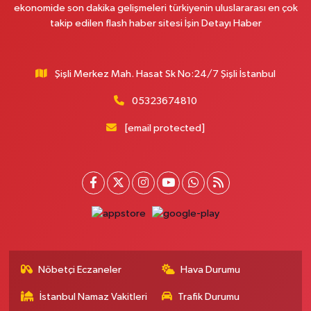
ekonomide son dakika gelişmeleri türkiyenin uluslararası en çok
Esentepe Mahallesi 2388. Sokak 8 A 38 NOLU ASM YANI - ESENTEPE
takip edilen flash haber sitesi İşin Detayı Haber
MERKEZ CAMİNİN ORDAKİ GÜVEN KASABIN KARŞI SOKAĞINDA
0 (552) 156 57 58
Yol Tarifi Al
Şişli Merkez Mah. Hasat Sk No:24/7 Şişli İstanbul
Tozkoparan Eczanesi
05323674810
Mehmet Nesih Özmen Mahallesi Zeki Sokak No:28 A MEVLANA FIRININ
YAN DÜKKANI
[email protected]
0 (212) 481 73 25
Yol Tarifi Al
Burak Eczanesi
Cevizlik Mahallesi Kırmızı Şebboy Sokak 15 A UZMANLAR TIP MERKEZİ
YANI DERSHANELER SOKAĞI İSTANBUL CADDESİ AÇIK OTOPARKIN
SOKAĞI
0 (212) 583 28 03
Yol Tarifi Al
Nöbetçi Eczaneler
Hava Durumu
Nida Eczanesi
İsmetpaşa Mahallesi 83. Sokak 52 B Piri Reis Sağlık Ocağı yanı, KAPALI
İstanbul Namaz Vakitleri
Trafik Durumu
PAZAR PAZARI YANI