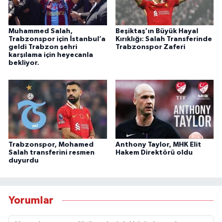
Muhammed Salah,
Beşiktaş’ın Büyük Hayal
Trabzonspor için İstanbul’a
Kırıklığı: Salah Transferinde
geldi Trabzon şehri
Trabzonspor Zaferi
karşılama için heyecanla
bekliyor.
Trabzonspor, Mohamed
Anthony Taylor, MHK Elit
Salah transferini resmen
Hakem Direktörü oldu
duyurdu
Yorumlar