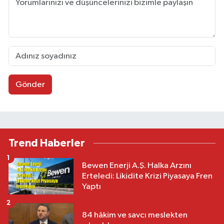
Gönder
Trend Haberler
1
Bewen Enerji A.Ş. Halka Arzını
Erteledi: Likidite Krizi Piyasaya Fren
Yaptı
2
84 hâkim ve savcı meslekten