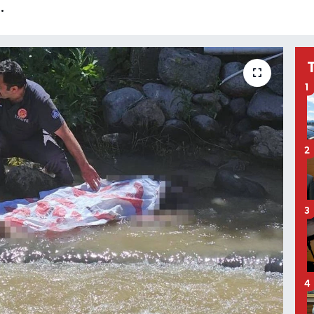
.
1
2
3
4