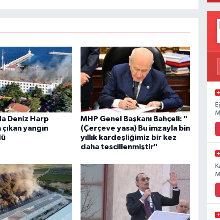
E
M
a Deniz Harp
MHP Genel Başkanı Bahçeli: "
 çıkan yangın
(Çerçeve yasa) Bu imzayla bin
dü
yıllık kardeşliğimiz bir kez
daha tescillenmiştir"
K
M