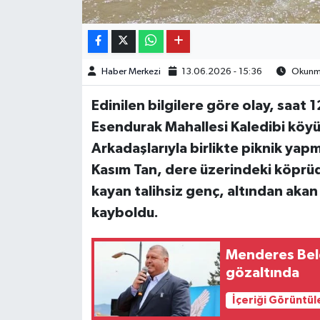
Haber Merkezi
13.06.2026 - 15:36
Okunma
Edinilen bilgilere göre olay, saat 1
Esendurak Mahallesi Kaledibi köy
Arkadaşlarıyla birlikte piknik ya
Kasım Tan, dere üzerindeki köprüde
kayan talihsiz genç, altından akan
kayboldu.
Menderes Bele
gözaltında
İçeriği Görüntül