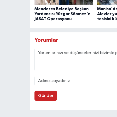
Menderes Belediye Başkan
Manisa'da
Yardımcısı Rüzgar Sönmez’e
Alevler y
JASAT Operasyonu
tesisini kü
Yorumlar
Gönder