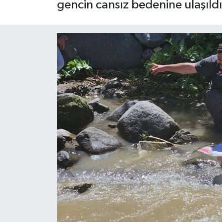
gencin cansız bedenine ulaşıldı
OTO DETAY
SAĞLIK
SON DAKİKA
SPOR
FİNANS