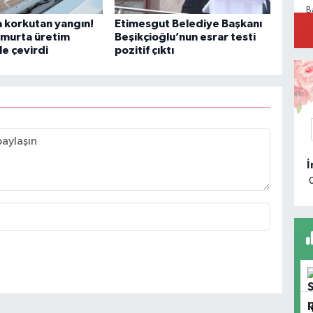
B
P
 korkutan yangın!
Etimesgut Belediye Başkanı
a
umurta üretim
Beşikçioğlu’nun esrar testi
le çevirdi
pozitif çıktı
M
R
D
M
Ü
S