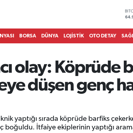
DO
47,
EU
55,
STE
ÜNYASI
BORSA
DÜNYA
LOJİSTİK
OTO DETAY
SAĞ
64,
GRA
666
BİS
ı olay: Köprüde b
13.
BIT
64.
eye düşen genç ha
knik yaptığı sırada köprüde barfiks çeker
 boğuldu. İtfaiye ekiplerinin yaptığı ara