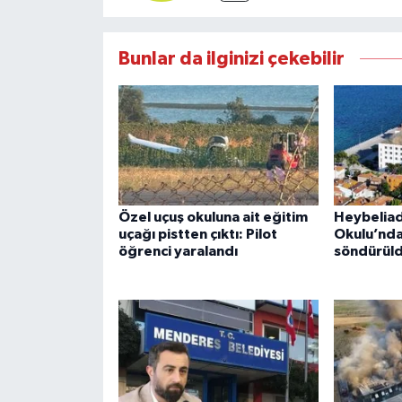
Bunlar da ilginizi çekebilir
Özel uçuş okuluna ait eğitim
Heybeliad
uçağı pistten çıktı: Pilot
Okulu’nda
öğrenci yaralandı
söndürül