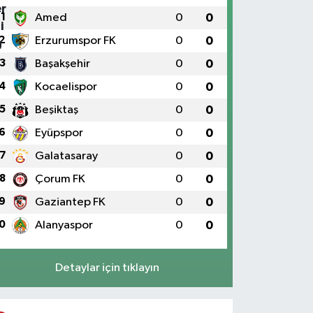
0 (216) 302 44 07
Yol Tarifi Al
1
Amed
0
0
Selenyum Eczanesi
2
Erzurumspor FK
0
0
oşuyolu Mahallesi Alidede Sokak No:9,Z1 KOŞUYOLU
3
Başakşehir
0
0
EDİPOL HASTANESİ OTOPARKI YANI, KOŞUYOLU
EYZADE KÜNEFE YANI, KOŞUYOLU SUZUKİ KARŞISI
4
Kocaelispor
0
0
ADDE ÜZERİ
5
Beşiktaş
0
0
0 (216) 550 05 05
Yol Tarifi Al
6
Eyüpspor
0
0
Sahne Eczanesi
7
Galatasaray
0
0
slambey Mahallesi Bestekar Nihat İncekara Sok. 5 B
8
Çorum FK
0
0
0 (501) 100 74 63
Yol Tarifi Al
9
Gaziantep FK
0
0
0
Alanyaspor
0
0
Alper Eczanesi
kşemsettin Mahallesi Petrol Yolu Caddesi Birgül
okak,No:34 A
Detaylar için tıklayın
0 (532) 137 55 01
Yol Tarifi Al
Metro Atakent Eczanesi