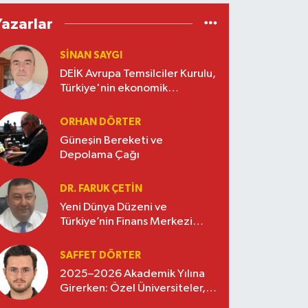
Yazarlar
SINAN SAYGI
DEİK Avrupa Temsilciler Kurulu,
Türkiye'nin ekonomik
diplomasisinde güçlü bir köprü
oluşturuyor
ORHAN DÖRTER
Güneşin Bereketi ve
Depolama Çağı
DR. FARUK ÇETİN
Yeni Dünya Düzeni ve
Türkiye’nin Finans Merkezi
Stratejisi
SAFFET DÖRTER
2025–2026 Akademik Yılına
Girerken: Özel Üniversiteler,
Kayıtlar ve Eğitimde Yeni