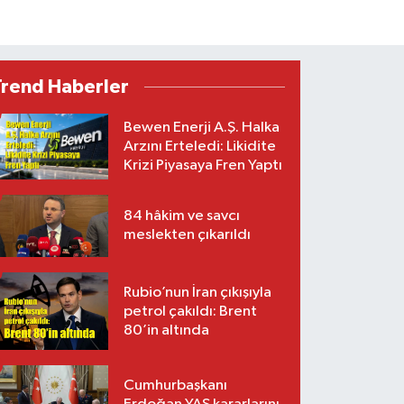
Trend Haberler
Bewen Enerji A.Ş. Halka
Arzını Erteledi: Likidite
Krizi Piyasaya Fren Yaptı
84 hâkim ve savcı
meslekten çıkarıldı
Rubio’nun İran çıkışıyla
petrol çakıldı: Brent
80’in altında
Cumhurbaşkanı