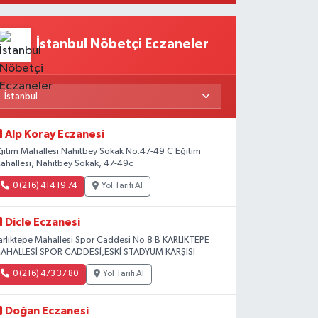
Beklentiler
İstanbul Nöbetçi Eczaneler
Alp Koray Eczanesi
ğitim Mahallesi Nahitbey Sokak No:47-49 C Eğitim
ahallesi, Nahitbey Sokak, 47-49c
0 (216) 414 19 74
Yol Tarifi Al
Dicle Eczanesi
arlıktepe Mahallesi Spor Caddesi No:8 B KARLIKTEPE
AHALLESİ SPOR CADDESİ,ESKİ STADYUM KARŞISI
0 (216) 473 37 80
Yol Tarifi Al
Doğan Eczanesi