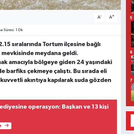
-
+
A
A
5
 Süresi: 1 Dk
2.15 sıralarında Tortum ilçesine bağlı
ü mevkisinde meydana geldi.
6
pmak amacıyla bölgeye giden 24 yaşındaki
 barfiks çekmeye çalıştı. Bu sırada eli
 kuvvetli akıntıya kapılarak suda gözden
7
diyesine operasyon: Başkan ve 13 kişi
e