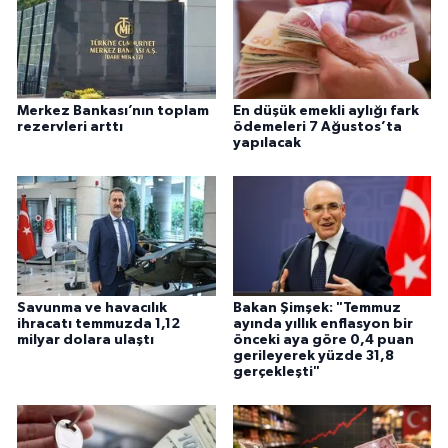
Merkez Bankası’nın toplam
En düşük emekli aylığı fark
rezervleri arttı
ödemeleri 7 Ağustos’ta
yapılacak
Savunma ve havacılık
Bakan Şimşek: "Temmuz
ihracatı temmuzda 1,12
ayında yıllık enflasyon bir
milyar dolara ulaştı
önceki aya göre 0,4 puan
gerileyerek yüzde 31,8
gerçekleşti"