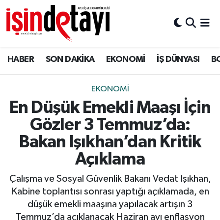
DÜNYA
Nöbetçi Eczaneler
HABER
SON DAKİKA
EKONOMİ
İŞ DÜNYASI
B
Eğitim
Hava Durumu
EKONOMİ
İstanbul Namaz Vakitleri
EKONOMİ
En Düşük Emekli Maaşı İçin
ENERJİ HABERİ
Trafik Durumu
Gözler 3 Temmuz’da:
GAYRİMENKUL
Süper Lig Puan Durumu ve Fikstür
Bakan Işıkhan’dan Kritik
Açıklama
HABER
Tüm Manşetler
Çalışma ve Sosyal Güvenlik Bakanı Vedat Işıkhan,
LOJİSTİK
Son Dakika Haberleri
Kabine toplantısı sonrası yaptığı açıklamada, en
düşük emekli maaşına yapılacak artışın 3
MAGAZİN
Haber Arşivi
Temmuz’da açıklanacak Haziran ayı enflasyon