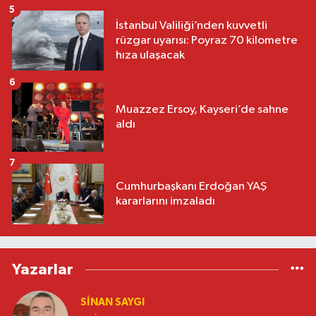
5
İstanbul Valiliği’nden kuvvetli
rüzgar uyarısı: Poyraz 70 kilometre
hıza ulaşacak
6
Muazzez Ersoy, Kayseri’de sahne
aldı
7
Cumhurbaşkanı Erdoğan YAŞ
kararlarını imzaladı
Yazarlar
SINAN SAYGI