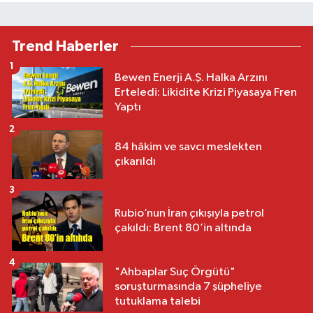
Trend Haberler
1
Bewen Enerji A.Ş. Halka Arzını
Erteledi: Likidite Krizi Piyasaya Fren
Yaptı
2
84 hâkim ve savcı meslekten
çıkarıldı
3
Rubio’nun İran çıkışıyla petrol
çakıldı: Brent 80’in altında
4
"Ahbaplar Suç Örgütü"
soruşturmasında 7 şüpheliye
tutuklama talebi