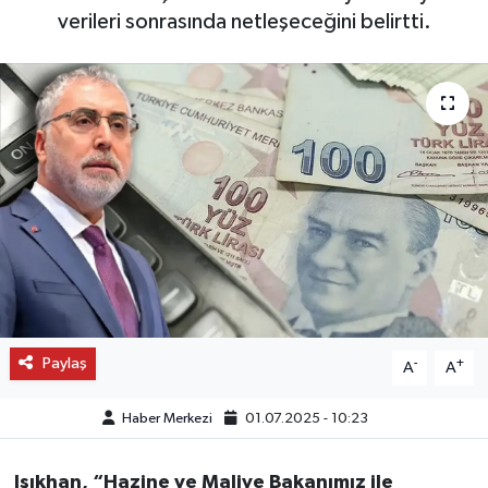
verileri sonrasında netleşeceğini belirtti.
OTO DETAY
SAĞLIK
SON DAKİKA
SPOR
FİNANS
Paylaş
-
+
A
A
Haber Merkezi
01.07.2025 - 10:23
Işıkhan, “Hazine ve Maliye Bakanımız ile