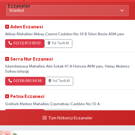
Aden Eczanesi
Alibey Mahallesi Alibey Çeşme Caddesi No:16 B Silivri 8nolu ASM yanı
0 (212) 813 00 03
Yol Tarifi Al
Serra Nur Eczanesi
İskenderpaşa Mahallesi Aile Sokak 41 A Historia AVM yanı, Hatay Akdeniz
Sofrası bitişiği.
0 (536) 663 94 36
Yol Tarifi Al
Petna Eczanesi
Göktürk Merkez Mahallesi Çeşmebaşı Caddesi No:10 A
0 (212) 360 18 23
Yol Tarifi Al
Tüm Nöbetçi Eczaneler
Sacide Eczanesi