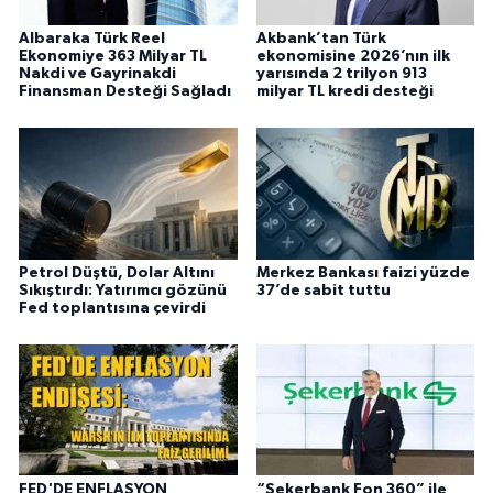
Albaraka Türk Reel
Akbank’tan Türk
Ekonomiye 363 Milyar TL
ekonomisine 2026’nın ilk
Nakdi ve Gayrinakdi
yarısında 2 trilyon 913
Finansman Desteği Sağladı
milyar TL kredi desteği
Petrol Düştü, Dolar Altını
Merkez Bankası faizi yüzde
Sıkıştırdı: Yatırımcı gözünü
37’de sabit tuttu
Fed toplantısına çevirdi
FED'DE ENFLASYON
“Şekerbank Fon 360” ile