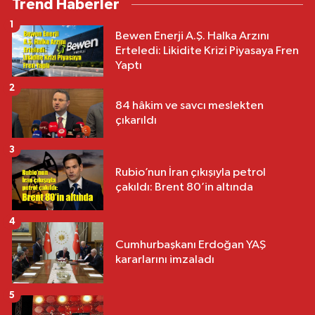
Trend Haberler
1
Bewen Enerji A.Ş. Halka Arzını
Erteledi: Likidite Krizi Piyasaya Fren
Yaptı
2
84 hâkim ve savcı meslekten
çıkarıldı
3
Rubio’nun İran çıkışıyla petrol
çakıldı: Brent 80’in altında
4
Cumhurbaşkanı Erdoğan YAŞ
kararlarını imzaladı
5