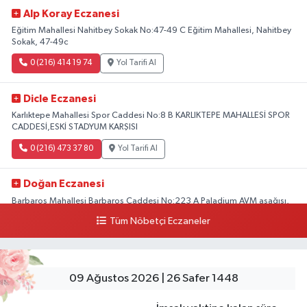
Alp Koray Eczanesi
Eğitim Mahallesi Nahitbey Sokak No:47-49 C Eğitim Mahallesi, Nahitbey
Sokak, 47-49c
0 (216) 414 19 74
Yol Tarifi Al
Dicle Eczanesi
Karlıktepe Mahallesi Spor Caddesi No:8 B KARLIKTEPE MAHALLESİ SPOR
CADDESİ,ESKİ STADYUM KARŞISI
0 (216) 473 37 80
Yol Tarifi Al
Doğan Eczanesi
Barbaros Mahallesi Barbaros Caddesi No:223 A Paladium AVM aşağısı,
Mersinli Ciğerci Apo ve 32. Noter arası
Tüm Nöbetçi Eczaneler
0 (216) 315 64 48
Yol Tarifi Al
Mali Eczanesi
09 Ağustos 2026 | 26 Safer 1448
Merkez Mahallesi Tüloğlu Sokak No:4 A REŞİTPAŞACADDESİ QNB BANK
SOKAĞI REŞİTPAŞA DENİZKÖŞKLER SAĞLIK OCAĞI KARŞISI