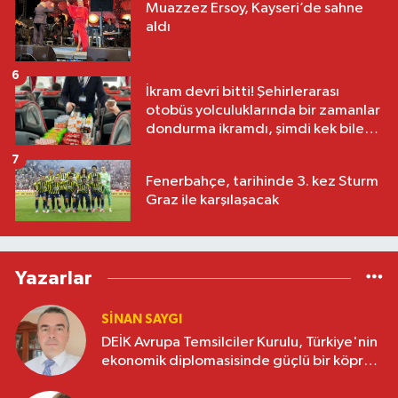
Muazzez Ersoy, Kayseri’de sahne
aldı
6
İkram devri bitti! Şehirlerarası
otobüs yolculuklarında bir zamanlar
dondurma ikramdı, şimdi kek bile
yok
7
Fenerbahçe, tarihinde 3. kez Sturm
Graz ile karşılaşacak
Yazarlar
SINAN SAYGI
DEİK Avrupa Temsilciler Kurulu, Türkiye'nin
ekonomik diplomasisinde güçlü bir köprü
oluşturuyor