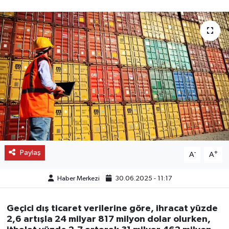
OTO DETAY
SAĞLIK
SON DAKİKA
SPOR
FİNANS
Paylaş
-
+
A
A
Haber Merkezi
30.06.2025 - 11:17
Geçici dış ticaret verilerine göre, ihracat yüzde
2,6 artışla 24 milyar 817 milyon dolar olurken,