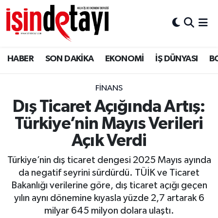
DÜNYA
Nöbetçi Eczaneler
HABER
SON DAKİKA
EKONOMİ
İŞ DÜNYASI
B
Eğitim
Hava Durumu
EKONOMİ
İstanbul Namaz Vakitleri
FİNANS
Dış Ticaret Açığında Artış:
ENERJİ HABERİ
Trafik Durumu
Türkiye’nin Mayıs Verileri
GAYRİMENKUL
Süper Lig Puan Durumu ve Fikstür
Açık Verdi
Türkiye’nin dış ticaret dengesi 2025 Mayıs ayında
HABER
Tüm Manşetler
da negatif seyrini sürdürdü. TÜİK ve Ticaret
Bakanlığı verilerine göre, dış ticaret açığı geçen
LOJİSTİK
Son Dakika Haberleri
yılın aynı dönemine kıyasla yüzde 2,7 artarak 6
milyar 645 milyon dolara ulaştı.
MAGAZİN
Haber Arşivi