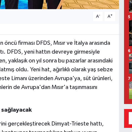
-
+
A
A
5
nün öncü firması DFDS, Mısır ve İtalya arasında
açtı. DFDS, yeni hattın devreye girmesiyle
6
en, yaklaşık on yıl sonra bu pazarlar arasındaki
atmış oldu. Yeni hat, ağırlıklı olarak yaş sebze
ieste Limanı üzerinden Avrupa'ya, süt ürünleri,
7
rünlerin de Avrupa'dan Mısır'a taşınmasını
j sağlayacak
erini gerçekleştirecek Dimyat-Trieste hattı,