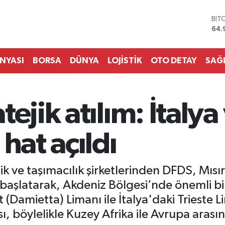
DO
47,
EU
55,
STE
ÜNYASI
BORSA
DÜNYA
LOJİSTİK
OTO DETAY
SAĞ
64,
GRA
666
BİS
ejik atılım: İtalya
13.
BIT
64.
hat açıldı
 ve taşımacılık şirketlerinden DFDS, Mısır 
i başlatarak, Akdeniz Bölgesi’nde önemli bir
t (Damietta) Limanı ile İtalya'daki Trieste 
ı, böylelikle Kuzey Afrika ile Avrupa arasın