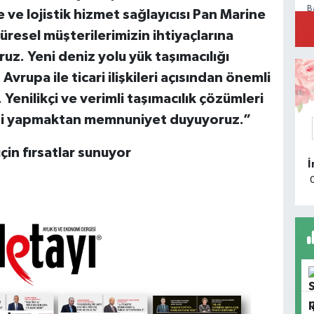
B
 ve lojistik hizmet sağlayıcısı Pan Marine
P
a
resel müşterilerimizin ihtiyaçlarına
uz. Yeni deniz yolu yük taşımacılığı
Avrupa ile ticari ilişkileri açısından önemli
. Yenilikçi ve verimli taşımacılık çözümleri
M
liği yapmaktan memnuniyet duyuyoruz.”
R
D
için fırsatlar sunuyor
M
Ü
S