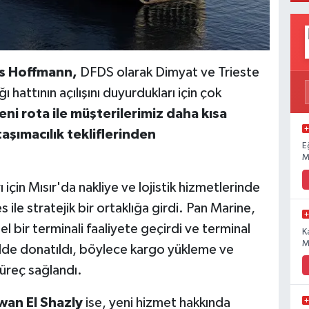
rs Hoffmann,
DFDS olarak Dimyat ve Trieste
 hattının açılışını duyurdukları için çok
eni rota ile müşterilerimiz daha kısa
aşımacılık tekliflerinden
E
M
çin Mısır'da nakliye ve lojistik hizmetlerinde
 ile stratejik bir ortaklığa girdi. Pan Marine,
l bir terminali faaliyete geçirdi ve terminal
K
M
ilde donatıldı, böylece kargo yükleme ve
süreç sağlandı.
wan El Shazly
ise, yeni hizmet hakkında