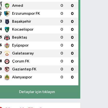
0 (216) 302 44 07
Yol Tarifi Al
1
Amed
0
0
Selenyum Eczanesi
2
Erzurumspor FK
0
0
oşuyolu Mahallesi Alidede Sokak No:9,Z1 KOŞUYOLU
3
Başakşehir
0
0
EDİPOL HASTANESİ OTOPARKI YANI, KOŞUYOLU
EYZADE KÜNEFE YANI, KOŞUYOLU SUZUKİ KARŞISI
4
Kocaelispor
0
0
ADDE ÜZERİ
5
Beşiktaş
0
0
0 (216) 550 05 05
Yol Tarifi Al
6
Eyüpspor
0
0
Sahne Eczanesi
7
Galatasaray
0
0
slambey Mahallesi Bestekar Nihat İncekara Sok. 5 B
8
Çorum FK
0
0
0 (501) 100 74 63
Yol Tarifi Al
9
Gaziantep FK
0
0
0
Alanyaspor
0
0
Alper Eczanesi
kşemsettin Mahallesi Petrol Yolu Caddesi Birgül
okak,No:34 A
Detaylar için tıklayın
0 (532) 137 55 01
Yol Tarifi Al
Metro Atakent Eczanesi