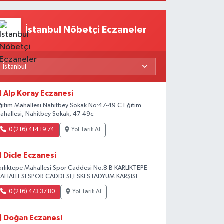
Beklentiler
İstanbul Nöbetçi Eczaneler
Alp Koray Eczanesi
ğitim Mahallesi Nahitbey Sokak No:47-49 C Eğitim
ahallesi, Nahitbey Sokak, 47-49c
0 (216) 414 19 74
Yol Tarifi Al
Dicle Eczanesi
arlıktepe Mahallesi Spor Caddesi No:8 B KARLIKTEPE
AHALLESİ SPOR CADDESİ,ESKİ STADYUM KARŞISI
0 (216) 473 37 80
Yol Tarifi Al
Doğan Eczanesi