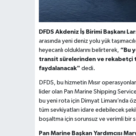
DFDS Akdeniz İş Birimi Başkanı La
arasında yeni deniz yolu yük taşımacılığı
heyecanlı olduklarını belirterek,
“Bu y
transit sürelerinden ve rekabetçi t
faydalanacak"
dedi.
DFDS, bu hizmetin Mısır operasyonları i
lider olan Pan Marine Shipping Services
bu yeni rota için Dimyat Limanı’nda öze
tüm sevkiyatları idare edebilecek şek
boşaltma için sorunsuz ve verimli bir 
Pan Marine Başkan Yardımcısı Mar