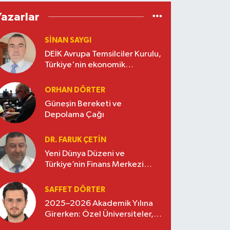
Yazarlar
SINAN SAYGI
DEİK Avrupa Temsilciler Kurulu,
Türkiye'nin ekonomik
diplomasisinde güçlü bir köprü
oluşturuyor
ORHAN DÖRTER
Güneşin Bereketi ve
Depolama Çağı
DR. FARUK ÇETİN
Yeni Dünya Düzeni ve
Türkiye’nin Finans Merkezi
Stratejisi
SAFFET DÖRTER
2025–2026 Akademik Yılına
Girerken: Özel Üniversiteler,
Kayıtlar ve Eğitimde Yeni