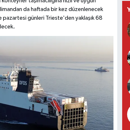
n konteyner taşımacılığına hızlı ve uygun
iki limandan da haftada bir kez düzenlenecek
 pazartesi günleri Trieste'den yaklaşık 68
ilecek.