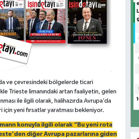
K
M
B
C
İ
da ve çevresindeki bölgelerde ticari
ikle Trieste limanındaki artan faaliyetin, gelen
1
ması ile ilgili olarak, halihazırda Avrupa’da
A
i için yeni fırsatlar yaratması bekleniyor.
S
ffmann
konuyla ilgili olarak
“Bu yeni rota
ieste'den diğer Avrupa pazarlarına giden