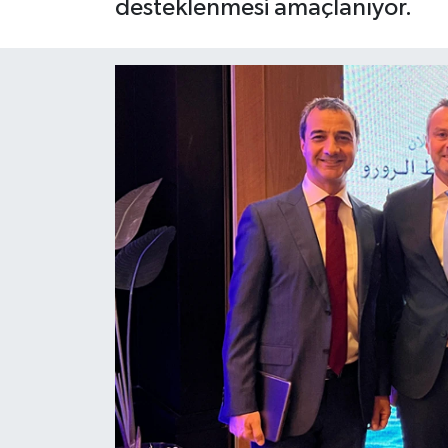
desteklenmesi amaçlanıyor.
OTO DETAY
SAĞLIK
SON DAKİKA
SPOR
FİNANS