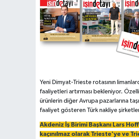
Yeni Dimyat-Trieste rotasının limanlar
faaliyetleri artırması bekleniyor. Özell
ürünlerin diğer Avrupa pazarlarına taşın
faaliyet gösteren Türk nakliye şirketler
Akdeniz İş Birimi Başkanı Lars Ho
kaçınılmaz olarak Trieste'ye ve Tr