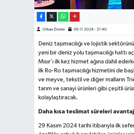
Orhan Dörter
06.11.2024 - 21:40
Deniz
taşımacılığı ve lojistik sektörü
yeni bir deniz yolu taşımacılığı hattı 
Mısır’ı ilk kez hizmet ağına dahil ederk
ilk Ro-Ro taşımacılığı hizmetini de başl
ve meyve, tekstil ve diğer malların Tr
tarım ve sanayi ürünleri gibi çeşitli ü
kolaylaştıracak.
Daha kısa teslimat süreleri avanta
29 Kasım 2024 tarihi itibarıyla ilk sef