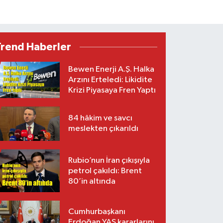
Trend Haberler
Bewen Enerji A.Ş. Halka
Arzını Erteledi: Likidite
Krizi Piyasaya Fren Yaptı
84 hâkim ve savcı
meslekten çıkarıldı
Rubio’nun İran çıkışıyla
petrol çakıldı: Brent
80’in altında
Cumhurbaşkanı
Erdoğan YAŞ kararlarını