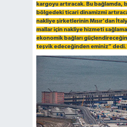
kargoyu artıracak. Bu bağlamda, b
bölgedeki ticari dinamizmi artıra
nakliye şirketlerinin Mısır'dan İta
mallar için nakliye hizmeti sağlama
ekonomik bağları güçlendireceğin
teşvik edeceğinden eminiz”
dedi.