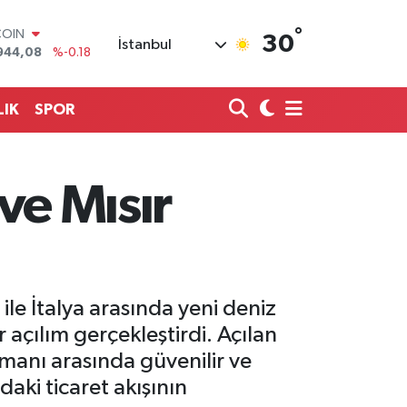
°
LAR
30
İstanbul
7436
%0.18
RO
2510
%0.32
RLİN
LIK
SPOR
4811
%0.38
M ALTIN
0.55
%0.03
T100
 ve Mısır
779
%-14
COIN
944,08
%-0.18
ile İtalya arasında yeni deniz
 açılım gerçekleştirdi. Açılan
Limanı arasında güvenilir ve
daki ticaret akışının