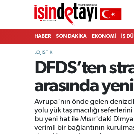
DÜNYA
Nöbetçi Eczaneler
HABER
SON DAKİKA
EKONOMİ
İŞ D
Eğitim
Hava Durumu
LOJİSTİK
EKONOMİ
İstanbul Namaz Vakitleri
DFDS’ten strat
ENERJİ HABERİ
Trafik Durumu
arasında yeni 
GAYRİMENKUL
Süper Lig Puan Durumu ve Fikstür
HABER
Tüm Manşetler
Avrupa'nın önde gelen denizcilik
yolu yük taşımacılığı seferlerin
LOJİSTİK
Son Dakika Haberleri
bu yeni hat ile Mısır'daki Dimya
verimli bir bağlantının kurulmas
MAGAZİN
Haber Arşivi