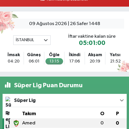
Tuna Tillo Eczanesi
Akşemsettin Mahallesi Akdeniz Caddesi No:12 A 41.01948179055185,
28.946705949073934
09 Ağustos 2026 | 26 Safer 1448
0 (212) 635 03 83
Yol Tarifi Al
İftar vaktine kalan süre
İSTANBUL
05:00:59
Tersane İstanbul Eczanesi
Camiikebir Mahallesi Taşkızak Tersanesi Caddesi 6 6B Tersane İstanbul
İmsak
Güneş
Öğle
İkindi
Akşam
Yatsı
içerisi ama yol üzerinde
04:20
06:01
13:15
17:06
20:19
21:52
0 (533) 395 65 65
Yol Tarifi Al
Nuh Eczanesi
Süper Lig Puan Durumu
Fetih Mahallesi Hicazkar (Örnek Mah) Sokak Bağkur Sitesi No:10 1A
0 (216) 324 46 96
Yol Tarifi Al
Süper Lig
Yaman Eczanesi
#
Takım
O
P
Site Mahallesi Kaptanoğlu Okul Sokak No:44 A
1
Amed
0
0
0 (216) 533 02 16
Yol Tarifi Al