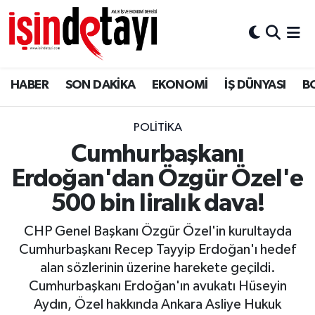
DÜNYA
Nöbetçi Eczaneler
HABER
SON DAKİKA
EKONOMİ
İŞ DÜNYASI
B
Eğitim
Hava Durumu
EKONOMİ
İstanbul Namaz Vakitleri
POLİTİKA
Cumhurbaşkanı
ENERJİ HABERİ
Trafik Durumu
Erdoğan'dan Özgür Özel'e
GAYRİMENKUL
Süper Lig Puan Durumu ve Fikstür
500 bin liralık dava!
CHP Genel Başkanı Özgür Özel'in kurultayda
HABER
Tüm Manşetler
Cumhurbaşkanı Recep Tayyip Erdoğan'ı hedef
alan sözlerinin üzerine harekete geçildi.
LOJİSTİK
Son Dakika Haberleri
Cumhurbaşkanı Erdoğan'ın avukatı Hüseyin
Aydın, Özel hakkında Ankara Asliye Hukuk
MAGAZİN
Haber Arşivi