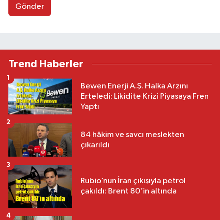
Gönder
Trend Haberler
1
Bewen Enerji A.Ş. Halka Arzını
Erteledi: Likidite Krizi Piyasaya Fren
Yaptı
2
84 hâkim ve savcı meslekten
çıkarıldı
3
Rubio’nun İran çıkışıyla petrol
çakıldı: Brent 80’in altında
4