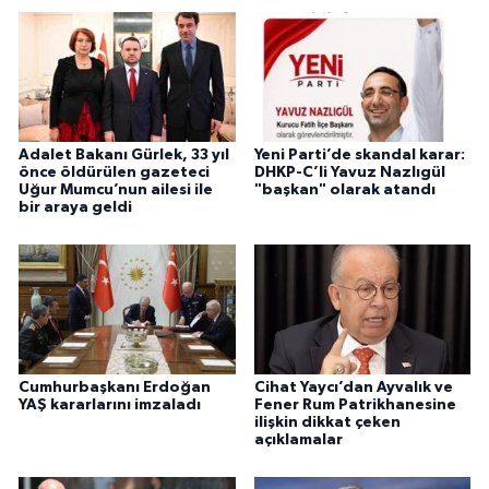
Adalet Bakanı Gürlek, 33 yıl
Yeni Parti’de skandal karar:
önce öldürülen gazeteci
DHKP-C’li Yavuz Nazlıgül
Uğur Mumcu’nun ailesi ile
"başkan" olarak atandı
bir araya geldi
Cumhurbaşkanı Erdoğan
Cihat Yaycı’dan Ayvalık ve
YAŞ kararlarını imzaladı
Fener Rum Patrikhanesine
ilişkin dikkat çeken
açıklamalar