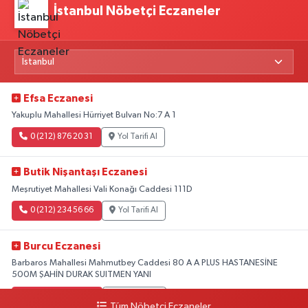
İstanbul Nöbetçi Eczaneler
Efsa Eczanesi
Yakuplu Mahallesi Hürriyet Bulvarı No:7 A 1
0 (212) 876 20 31
Yol Tarifi Al
Butik Nişantaşı Eczanesi
Meşrutiyet Mahallesi Vali Konağı Caddesi 111D
0 (212) 234 56 66
Yol Tarifi Al
Burcu Eczanesi
Barbaros Mahallesi Mahmutbey Caddesi 80 A A PLUS HASTANESİNE
500M ŞAHİN DURAK SUITMEN YANI
0 (212) 552 25 29
Yol Tarifi Al
Tüm Nöbetçi Eczaneler