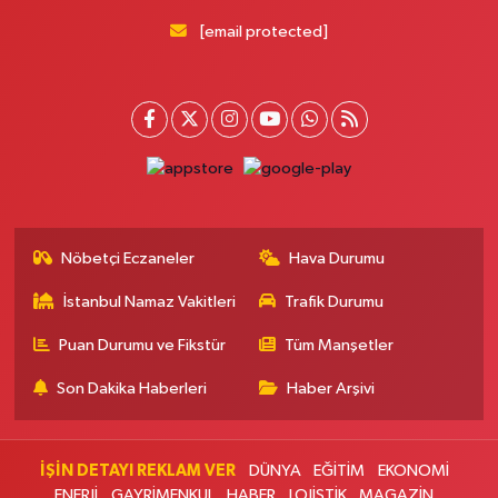
Pera Eczanesi
[email protected]
Mimar Sinan Mahallesi Selçukhan Caddesi 267A MİMAR SİNAN SAĞLIK
OCAĞI YANI,SELÇUKHAN CADDE ÜZERİ,AYTOP GIDA ARKA ÇIKIŞ
KAPIDAN AŞAĞI YOLDA
0 (216) 755 01 02
Yol Tarifi Al
Kağıthane Sağlık Eczanesi
Nurtepe Mahallesi Şehit Mustafa Burcu Caddesi 27A
0 (212) 243 17 77
Yol Tarifi Al
Nöbetçi Eczaneler
Hava Durumu
İstanbul Namaz Vakitleri
Trafik Durumu
Çağdaş Eczanesi
Yeni Mahallesi 7053. Sokak 23 B KİPTAŞ 2 KONUTLARI BİM YANI
Puan Durumu ve Fikstür
Tüm Manşetler
0 (212) 302 40 49
Yol Tarifi Al
Son Dakika Haberleri
Haber Arşivi
Buse Eczanesi
Rüzgarlıbahçe Mahallesi Ferit İnal Caddesi 35B Rüzgarlıbahçe İntiba
Döner'in arka sokağı, ŞOK marketin yanı
İŞİN DETAYI REKLAM VER
DÜNYA
EĞİTİM
EKONOMİ
ENERJİ
GAYRİMENKUL
HABER
LOJİSTİK
MAGAZİN