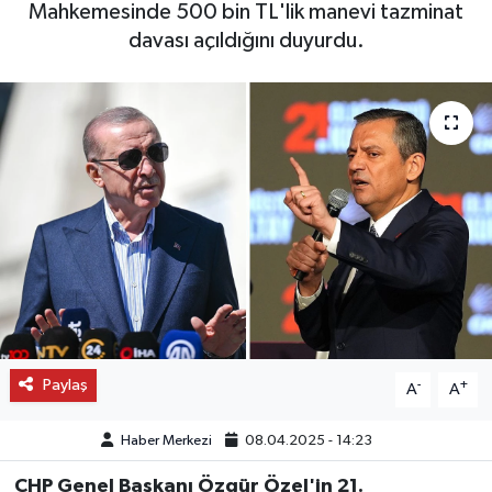
Mahkemesinde 500 bin TL'lik manevi tazminat
davası açıldığını duyurdu.
OTO DETAY
SAĞLIK
SON DAKİKA
SPOR
FİNANS
Paylaş
-
+
A
A
Haber Merkezi
08.04.2025 - 14:23
CHP Genel Başkanı Özgür Özel'in 21.