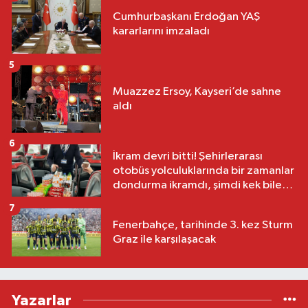
Cumhurbaşkanı Erdoğan YAŞ
kararlarını imzaladı
5
Muazzez Ersoy, Kayseri’de sahne
aldı
6
İkram devri bitti! Şehirlerarası
otobüs yolculuklarında bir zamanlar
dondurma ikramdı, şimdi kek bile
yok
7
Fenerbahçe, tarihinde 3. kez Sturm
Graz ile karşılaşacak
Yazarlar