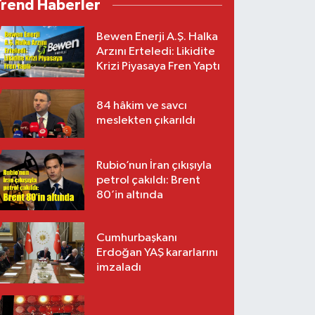
Trend Haberler
Bewen Enerji A.Ş. Halka
Arzını Erteledi: Likidite
Krizi Piyasaya Fren Yaptı
84 hâkim ve savcı
meslekten çıkarıldı
Rubio’nun İran çıkışıyla
petrol çakıldı: Brent
80’in altında
Cumhurbaşkanı
Erdoğan YAŞ kararlarını
imzaladı