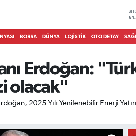
BI
64.
DO
47
EU
55
ÜNYASI
BORSA
DÜNYA
LOJİSTİK
OTO DETAY
SAĞ
STE
64,
GR
661
ı Erdoğan: "Türk
BİS
13.
i olacak"
ğan, 2025 Yılı Yenilenebilir Enerji Yatırı
.