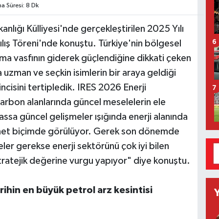
 Süresi: 8 Dk
ığı Külliyesi'nde gerçekleştirilen 2025 Yılı
Açılış Töreni'nde konuştu. Türkiye'nin bölgesel
6
lma vasfının giderek güçlendiğine dikkati çeken
uzman ve seçkin isimlerin bir araya geldiği
incisini tertipledik. IRES 2026 Enerji
7
okarbon alanlarında güncel meselelerin ele
hassa güncel gelişmeler ışığında enerji alanında
k net biçimde görülüyor. Gerek son dönemde
ler gerekse enerji sektörünü çok iyi bilen
tratejik değerine vurgu yapıyor" diye konuştu.
ihin en büyük petrol arz kesintisi