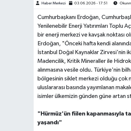
Haber Merkezi
03.06.2026 - 17:51
Okunma
Cumhurbaşkanı Erdoğan, Cumhurbaşkanl
Yenilenebilir Enerji Yatırımları Toplu 
bir enerji merkezi ve kavşak noktası o
Erdoğan, "Önceki hafta kendi alanında 
İstanbul Doğal Kaynaklar Zirvesi'nin ik
Madencilik, Kritik Mineraller ile Hidr
alınmasına vesile oldu. Türkiye'nin bil
bölgesinin siklet merkezi olduğu ço
uluslararası basında yayımlanan makale
isimler ülkemizin günden güne artan s
"Hürmüz'ün fiilen kapanmasıyla tar
yaşandı"