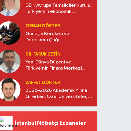
DEİK Avrupa Temsilciler Kurulu,
Türkiye'nin ekonomik
diplomasisinde güçlü bir köprü
oluşturuyor
ORHAN DÖRTER
Güneşin Bereketi ve
Depolama Çağı
DR. FARUK ÇETİN
Yeni Dünya Düzeni ve
Türkiye’nin Finans Merkezi
Stratejisi
SAFFET DÖRTER
2025–2026 Akademik Yılına
Girerken: Özel Üniversiteler,
Kayıtlar ve Eğitimde Yeni
Beklentiler
İstanbul Nöbetçi Eczaneler