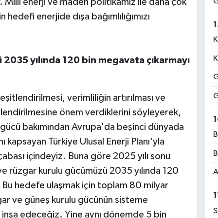
Milli enerji ve maden politikamız ile daha çok
G
Ç
N
in hedefi enerjide dışa bağımlılığımızı
1
K
K
 2035 yılında 120 bin megavata çıkarmayı
O
D
G
k
G
itlendirilmesi, verimliliğin artırılması ve
erlendirilmesine önem verdiklerini söyleyerek,
1
ulu gücü bakımından Avrupa'da beşinci dünyada
A
B
nı kapsayan Türkiye Ulusal Enerji Planı'yla
A
S
B
 çabası içindeyiz. Buna göre 2025 yılı sonu
 ve rüzgar kurulu gücümüzü 2035 yılında 120
A
 Bu hedefe ulaşmak için toplam 80 milyar
1
zgar ve güneş kurulu gücünün sisteme
K
S
H
sı inşa edeceğiz. Yine aynı dönemde 5 bin