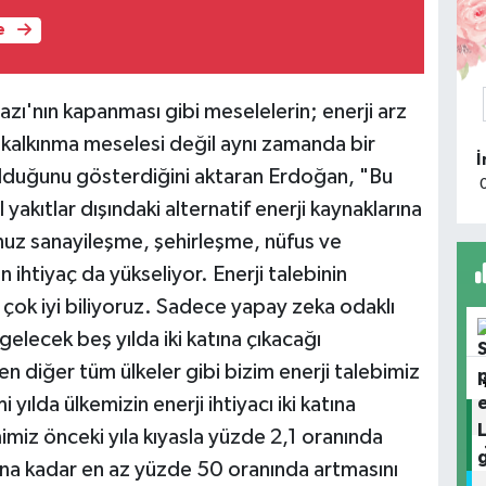
e
O
G
ı'nın kapanması gibi meselelerin; enerji arz
 kalkınma meselesi değil aynı zamanda bir
M
olduğunu gösterdiğini aktaran Erdoğan, "Bu
B
l yakıtlar dışındaki alternatif enerji kaynaklarına
nuz sanayileşme, şehirleşme, nüfus ve
n ihtiyaç da yükseliyor. Enerji talebinin
çok iyi biliyoruz. Sadece yapay zeka odaklı
Y
A
gelecek beş yılda iki katına çıkacağı
en diğer tüm ülkeler gibi bizim enerji talebimiz
yılda ülkemizin enerji ihtiyacı iki katına
mimiz önceki yıla kıyasla yüzde 2,1 oranında
B
m
ılına kadar en az yüzde 50 oranında artmasını
b