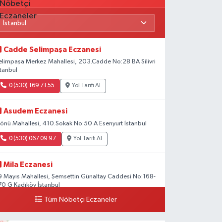
Cadde Selimpaşa Eczanesi
elimpaşa Merkez Mahallesi, 203.Cadde No:28 BA Silivri
stanbul
0 (530) 169 71 55
Yol Tarifi Al
Asudem Eczanesi
nönü Mahallesi, 410.Sokak No:50 A Esenyurt İstanbul
0 (530) 067 09 97
Yol Tarifi Al
Mila Eczanesi
9 Mayıs Mahallesi, Şemsettin Günaltay Caddesi No:168-
70 G Kadıköy İstanbul
Tüm Nöbetçi Eczaneler
0 (216) 514 23 73
Yol Tarifi Al