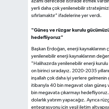
azami derecede istifade etmek vardır. 
yerli daha çok yenilenebilir stratejimiz
sıfırlamaktır" ifadelerine yer verdi.
"Güneş ve rüzgar kurulu gücümüzü
hedefliyoruz"
Başkan Erdoğan, enerji kaynaklarının çeş
yenilenebilir enerji kaynaklarının değ
"Halihazırda yenilenebilir enerji kur
on birinci sıradayız. 2020-2035 yılları
inşallah çok daha iyi yerlere gelmenin
itibarıyla 40 bin megavat olan güneş
bin megavata çıkarmayı hedefliyoruz.
dolarlık yatırım yapacağız. Ayrıca rü
entegrasyonu için yeşil iletim altyapı