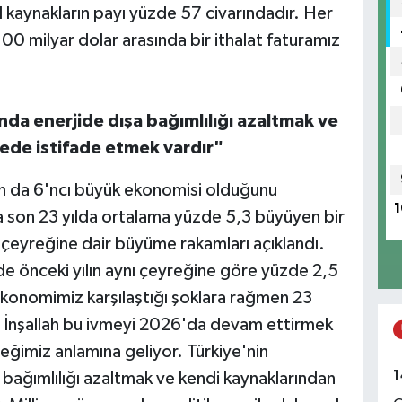
al kaynakların payı yüzde 57 civarındadır. Her
 100 milyar dolar arasında bir ithalat faturamız
P
S
ında enerjide dışa bağımlılığı azaltmak ve
ede istifade etmek vardır"
ın da 6'ncı büyük ekonomisi olduğunu
O
1
a son 23 yılda ortalama yüzde 5,3 büyüyen bir
k çeyreğine dair büyüme rakamları açıklandı.
nde önceki yılın aynı çeyreğine göre yüzde 2,5
konomimiz karşılaştığı şoklara rağmen 23
V
A
 İnşallah bu ivmeyi 2026'da devam ettirmek
ceğimiz anlamına geliyor. Türkiye'nin
1
a bağımlılığı azaltmak ve kendi kaynaklarından