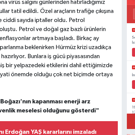
na virüs salgını günlerinden hatırladığımız
llar tatil edildi. Özel araçların trafiğe çıkışına
e ciddi sayıda iptaller oldu. Petrol
oluştu. Petrol ve doğal gaz bazlı ürünlerin
 enflasyonlar artmaya başladı. Birkaç ay
S
İ
parlanma beklenirken Hürmüz krizi uzadıkça
hazırlıyor. Bunlara iş gücü piyasasından
 bir yelpazedeki etkilerini dahil ettiğimizde
 hayati önemde olduğu çok net biçimde ortaya
İ
Boğazı'nın kapanması enerji arz
1
üvenlik meselesi olduğunu gösterdi"
1
 Erdoğan YAŞ kararlarını imzaladı