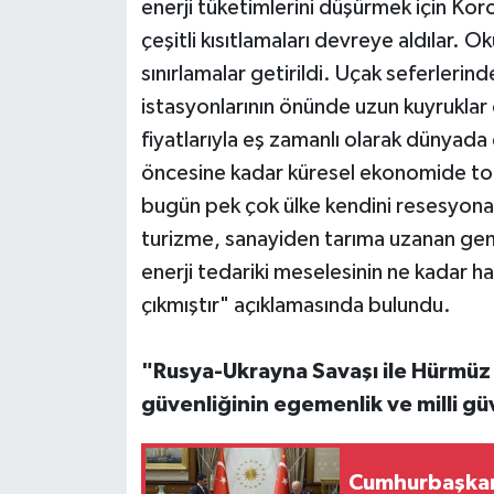
enerji tüketimlerini düşürmek için Koro
çeşitli kısıtlamaları devreye aldılar. Oku
sınırlamalar getirildi. Uçak seferlerind
istasyonlarının önünde uzun kuyruklar 
fiyatlarıyla eş zamanlı olarak dünyada
öncesine kadar küresel ekonomide to
bugün pek çok ülke kendini resesyona 
turizme, sanayiden tarıma uzanan geniş
enerji tedariki meselesinin ne kadar
çıkmıştır" açıklamasında bulundu.
"Rusya-Ukrayna Savaşı ile Hürmüz 
güvenliğinin egemenlik ve milli g
Cumhurbaşkanı