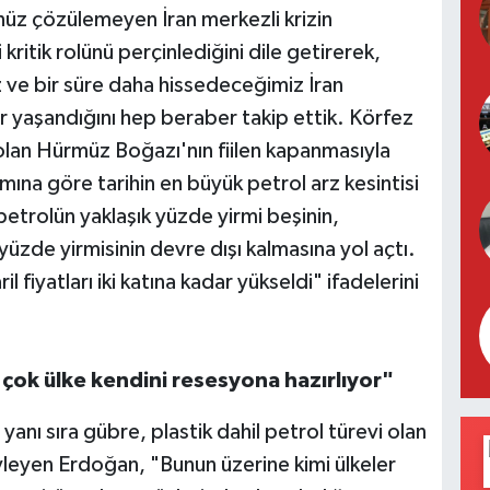
üz çözülemeyen İran merkezli krizin
 kritik rolünü perçinlediğini dile getirerek,
z ve bir süre daha hissedeceğimiz İran
er yaşandığını hep beraber takip ettik. Körfez
ı olan Hürmüz Boğazı'nın fiilen kapanmasıyla
nımına göre tarihin en büyük petrol arz kesintisi
etrolün yaklaşık yüzde yirmi beşinin,
e yüzde yirmisinin devre dışı kalmasına yol açtı.
 fiyatları iki katına kadar yükseldi" ifadelerini
çok ülke kendini resesyona hazırlıyor"
 yanı sıra gübre, plastik dahil petrol türevi olan
öyleyen Erdoğan, "Bunun üzerine kimi ülkeler