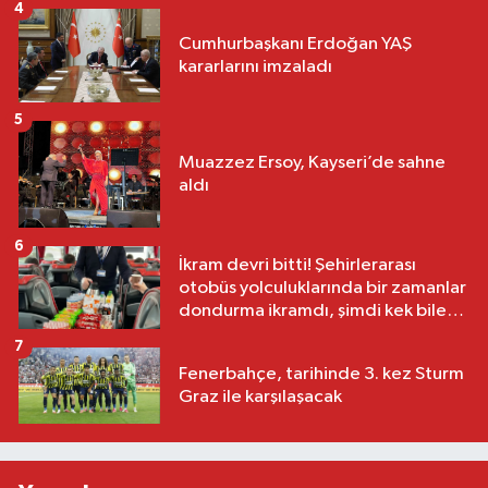
4
Cumhurbaşkanı Erdoğan YAŞ
kararlarını imzaladı
5
Muazzez Ersoy, Kayseri’de sahne
aldı
6
İkram devri bitti! Şehirlerarası
otobüs yolculuklarında bir zamanlar
dondurma ikramdı, şimdi kek bile
yok
7
Fenerbahçe, tarihinde 3. kez Sturm
Graz ile karşılaşacak