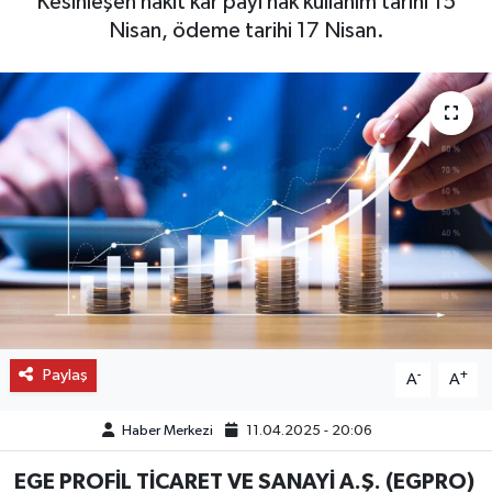
Kesinleşen nakit kar payı hak kullanım tarihi 15
Nisan, ödeme tarihi 17 Nisan.
OTO DETAY
SAĞLIK
SON DAKİKA
SPOR
FİNANS
Paylaş
-
+
A
A
Haber Merkezi
11.04.2025 - 20:06
EGE PROFİL TİCARET VE SANAYİ A.Ş. (EGPRO)