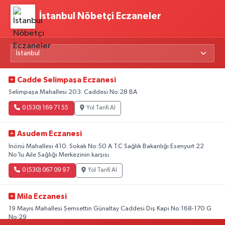
İstanbul Nöbetçi Eczaneler
Cadde Selimpaşa Eczanesi
Selimpaşa Mahallesi 203. Caddesi No:28 BA
0 (530) 169 71 55
Yol Tarifi Al
Asudem Eczanesi
İnönü Mahallesi 410. Sokak No:50 A T.C Sağlık Bakanlığı Esenyurt 22
No'lu Aile Sağlığı Merkezinin karşısı.
0 (530) 067 09 97
Yol Tarifi Al
Mila Eczanesi
19 Mayıs Mahallesi Şemsettin Günaltay Caddesi Dış Kapı No:168-170 G
No:29