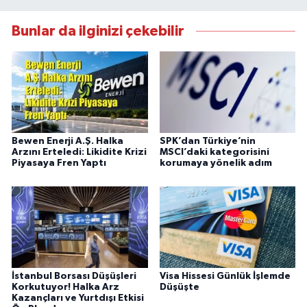
Bunlar da ilginizi çekebilir
Bewen Enerji A.Ş. Halka
SPK’dan Türkiye’nin
Arzını Erteledi: Likidite Krizi
MSCI’daki kategorisini
Piyasaya Fren Yaptı
korumaya yönelik adım
İstanbul Borsası Düşüşleri
Visa Hissesi Günlük İşlemde
Korkutuyor! Halka Arz
Düşüşte
Kazançları ve Yurtdışı Etkisi