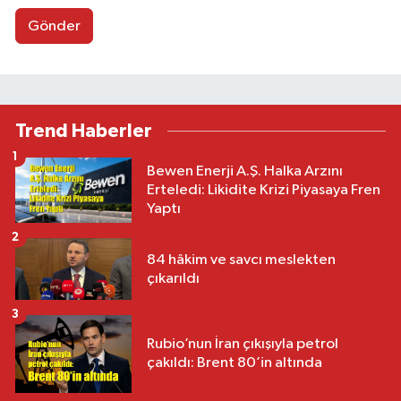
Gönder
Trend Haberler
1
Bewen Enerji A.Ş. Halka Arzını
Erteledi: Likidite Krizi Piyasaya Fren
Yaptı
2
84 hâkim ve savcı meslekten
çıkarıldı
3
Rubio’nun İran çıkışıyla petrol
çakıldı: Brent 80’in altında