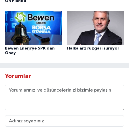
Ön Planda
Bewen Enerji’ye SPK’dan
Halka arz rüzgârı sürüyor
Onay
Yorumlar