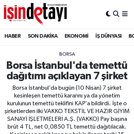
DÜNYA
Nöbetçi Eczaneler
HABER
SON DAKİKA
EKONOMİ
İŞ DÜNYASI
B
Eğitim
Hava Durumu
EKONOMİ
İstanbul Namaz Vakitleri
BORSA
Borsa İstanbul'da temettü
ENERJİ HABERİ
Trafik Durumu
dağıtımı açıklayan 7 şirket
GAYRİMENKUL
Süper Lig Puan Durumu ve Fikstür
Borsa İstanbul'da bugün (10 Nisan) 7 şirket
kesinleşen temettü kararını ya da yönetim
HABER
Tüm Manşetler
kurulunun temettü teklifini KAP'a bildirdi. İşte o
şirketlerden ilki VAKKO TEKSTİL VE HAZIR GİYİM
LOJİSTİK
Son Dakika Haberleri
SANAYİ İŞLETMELERİ A.Ş. (VAKKO) Pay başına
brüt 4 TL, net 0,0850 TL temettü dağıtılacak.
MAGAZİN
Haber Arşivi