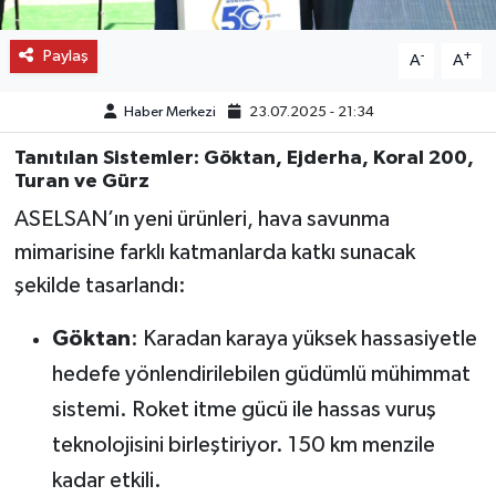
Paylaş
-
+
A
A
Haber Merkezi
23.07.2025 - 21:34
Tanıtılan Sistemler: Göktan, Ejderha, Koral 200,
Turan ve Gürz
ASELSAN’ın yeni ürünleri, hava savunma
mimarisine farklı katmanlarda katkı sunacak
şekilde tasarlandı:
Göktan
: Karadan karaya yüksek hassasiyetle
hedefe yönlendirilebilen güdümlü mühimmat
sistemi. Roket itme gücü ile hassas vuruş
teknolojisini birleştiriyor. 150 km menzile
kadar etkili.