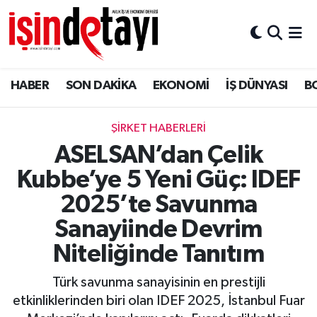
DÜNYA
Nöbetçi Eczaneler
HABER
SON DAKİKA
EKONOMİ
İŞ DÜNYASI
B
Eğitim
Hava Durumu
EKONOMİ
İstanbul Namaz Vakitleri
ŞİRKET HABERLERİ
ASELSAN’dan Çelik
ENERJİ HABERİ
Trafik Durumu
Kubbe’ye 5 Yeni Güç: IDEF
GAYRİMENKUL
Süper Lig Puan Durumu ve Fikstür
2025’te Savunma
Sanayiinde Devrim
HABER
Tüm Manşetler
Niteliğinde Tanıtım
LOJİSTİK
Son Dakika Haberleri
Türk savunma sanayisinin en prestijli
etkinliklerinden biri olan IDEF 2025, İstanbul Fuar
MAGAZİN
Haber Arşivi