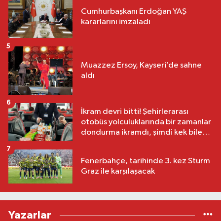
Cumhurbaşkanı Erdoğan YAŞ
kararlarını imzaladı
5
Muazzez Ersoy, Kayseri’de sahne
aldı
6
İkram devri bitti! Şehirlerarası
otobüs yolculuklarında bir zamanlar
dondurma ikramdı, şimdi kek bile
yok
7
Fenerbahçe, tarihinde 3. kez Sturm
Graz ile karşılaşacak
Yazarlar