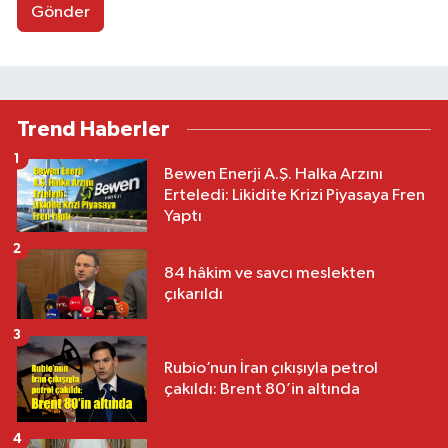
Gönder
Trend Haberler
1
Bewen Enerji A.Ş. Halka Arzını
Erteledi: Likidite Krizi Piyasaya Fren
Yaptı
2
84 hâkim ve savcı meslekten
çıkarıldı
3
Rubio’nun İran çıkışıyla petrol
çakıldı: Brent 80’in altında
4