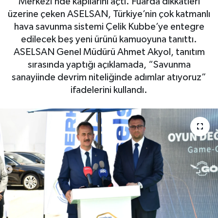
Merkezi’nde kapılarını açtı. Fuarda dikkatleri
üzerine çeken ASELSAN, Türkiye’nin çok katmanlı
OTO DETAY
hava savunma sistemi Çelik Kubbe’ye entegre
edilecek beş yeni ürünü kamuoyuna tanıttı.
SAĞLIK
ASELSAN Genel Müdürü Ahmet Akyol, tanıtım
sırasında yaptığı açıklamada, “Savunma
SON DAKİKA
sanayiinde devrim niteliğinde adımlar atıyoruz”
ifadelerini kullandı.
SPOR
FİNANS