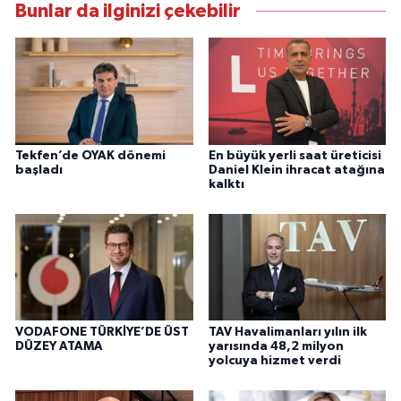
Bunlar da ilginizi çekebilir
Tekfen’de OYAK dönemi
En büyük yerli saat üreticisi
başladı
Daniel Klein ihracat atağına
kalktı
VODAFONE TÜRKİYE’DE ÜST
TAV Havalimanları yılın ilk
DÜZEY ATAMA
yarısında 48,2 milyon
yolcuya hizmet verdi