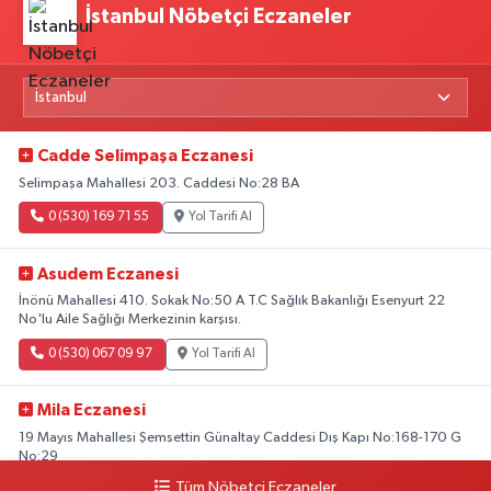
İstanbul Nöbetçi Eczaneler
Cadde Selimpaşa Eczanesi
Selimpaşa Mahallesi 203. Caddesi No:28 BA
0 (530) 169 71 55
Yol Tarifi Al
Asudem Eczanesi
İnönü Mahallesi 410. Sokak No:50 A T.C Sağlık Bakanlığı Esenyurt 22
No'lu Aile Sağlığı Merkezinin karşısı.
0 (530) 067 09 97
Yol Tarifi Al
Mila Eczanesi
19 Mayıs Mahallesi Şemsettin Günaltay Caddesi Dış Kapı No:168-170 G
No:29
Tüm Nöbetçi Eczaneler
0 (216) 514 23 73
Yol Tarifi Al