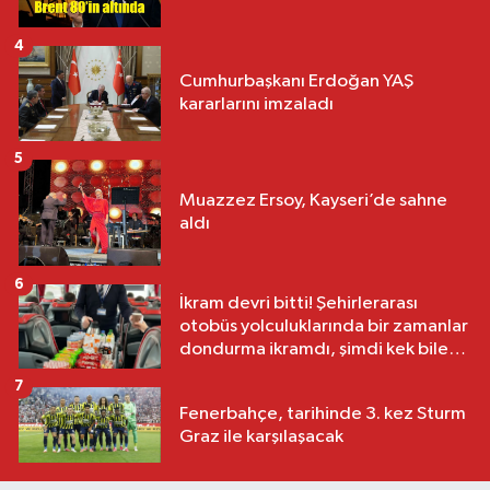
4
Cumhurbaşkanı Erdoğan YAŞ
kararlarını imzaladı
5
Muazzez Ersoy, Kayseri’de sahne
aldı
6
İkram devri bitti! Şehirlerarası
otobüs yolculuklarında bir zamanlar
dondurma ikramdı, şimdi kek bile
yok
7
Fenerbahçe, tarihinde 3. kez Sturm
Graz ile karşılaşacak