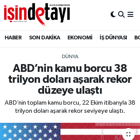
DÜNYA
Nöbetçi Eczaneler
HABER
SON DAKİKA
EKONOMİ
İŞ DÜNYASI
B
Eğitim
Hava Durumu
EKONOMİ
İstanbul Namaz Vakitleri
DÜNYA
ABD’nin kamu borcu 38
ENERJİ HABERİ
Trafik Durumu
trilyon doları aşarak rekor
GAYRİMENKUL
Süper Lig Puan Durumu ve Fikstür
düzeye ulaştı
ABD’nin toplam kamu borcu, 22 Ekim itibarıyla 38
HABER
Tüm Manşetler
trilyon doları aşarak rekor seviyeye ulaştı.
LOJİSTİK
Son Dakika Haberleri
MAGAZİN
Haber Arşivi