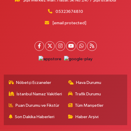
Şişli Merkez Mah. Hasat Sk No:24/7 Şişli İstanbul
0 (212) 419 24 18
Yol Tarifi Al
05323674810
Pera Eczanesi
[email protected]
Mimar Sinan Mahallesi Selçukhan Caddesi 267A MİMAR SİNAN SAĞLIK
OCAĞI YANI,SELÇUKHAN CADDE ÜZERİ,AYTOP GIDA ARKA ÇIKIŞ
KAPIDAN AŞAĞI YOLDA
0 (216) 755 01 02
Yol Tarifi Al
Kağıthane Sağlık Eczanesi
Nurtepe Mahallesi Şehit Mustafa Burcu Caddesi 27A
0 (212) 243 17 77
Yol Tarifi Al
Nöbetçi Eczaneler
Hava Durumu
İstanbul Namaz Vakitleri
Trafik Durumu
Çağdaş Eczanesi
Yeni Mahallesi 7053. Sokak 23 B KİPTAŞ 2 KONUTLARI BİM YANI
Puan Durumu ve Fikstür
Tüm Manşetler
0 (212) 302 40 49
Yol Tarifi Al
Son Dakika Haberleri
Haber Arşivi
Buse Eczanesi