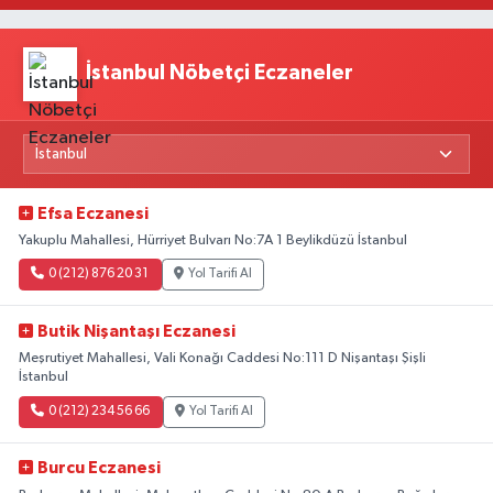
İstanbul Nöbetçi Eczaneler
Efsa Eczanesi
Yakuplu Mahallesi, Hürriyet Bulvarı No:7A 1 Beylikdüzü İstanbul
0 (212) 876 20 31
Yol Tarifi Al
Butik Nişantaşı Eczanesi
Meşrutiyet Mahallesi, Vali Konağı Caddesi No:111 D Nişantaşı Şişli
İstanbul
0 (212) 234 56 66
Yol Tarifi Al
Burcu Eczanesi