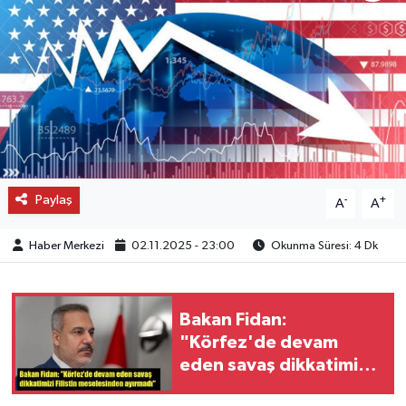
OTO DETAY
SAĞLIK
SON DAKİKA
SPOR
Paylaş
-
+
A
A
FİNANS
Haber Merkezi
02.11.2025 - 23:00
Okunma Süresi: 4 Dk
Bakan Fidan:
"Körfez'de devam
eden savaş dikkatimizi
Filistin meselesinden