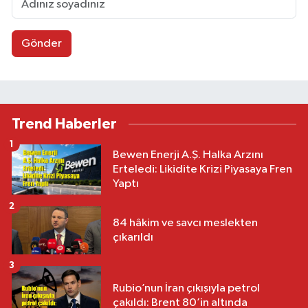
Gönder
Trend Haberler
1
Bewen Enerji A.Ş. Halka Arzını
Erteledi: Likidite Krizi Piyasaya Fren
Yaptı
2
84 hâkim ve savcı meslekten
çıkarıldı
3
Rubio’nun İran çıkışıyla petrol
çakıldı: Brent 80’in altında