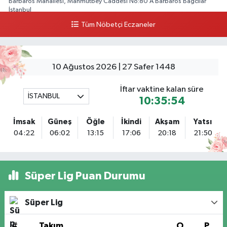
Barbaros Mahallesi, Mahmutbey Caddesi No:80 A Barbaros Bağcılar
İstanbul
Tüm Nöbetçi Eczaneler
0 (212) 552 25 29
Yol Tarifi Al
Tuna Tillo Eczanesi
Akşemsettin Mahallesi, Akdeniz Caddesi No:12 A Fatih İstanbul
10 Ağustos 2026 | 27 Safer 1448
0 (212) 635 03 83
Yol Tarifi Al
İftar vaktine kalan süre
İSTANBUL
10:35:53
Tersane İstanbul Eczanesi
Camiikebir Mahallesi Taşkızak Tersanesi Caddesi 6 6B Tersane İstanbul
İmsak
Güneş
Öğle
İkindi
Akşam
Yatsı
içerisi ama yol üzerinde
04:22
06:02
13:15
17:06
20:18
21:50
0 (533) 395 65 65
Yol Tarifi Al
Nuh Eczanesi
Süper Lig Puan Durumu
Fetih Mahallesi Hicazkar (Örnek Mah) Sokak Bağkur Sitesi No:10 1A
0 (216) 324 46 96
Yol Tarifi Al
Süper Lig
Yaman Eczanesi
#
Takım
O
P