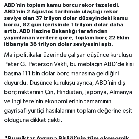
ayırmadı"
ABD’nin toplam kamu borcu rekor tazeledi.
ABD'nin 2 Ağustos tarihinde ulaştığı rekor
seviye olan 37 trilyon dolar düzeyindeki kamu
borcu, 82 gün içerisinde 1 trilyon dolar daha
arttı. ABD Hazine Bakanlığı tarafından
yayımlanan verilere göre, toplam borç 22 Ekim
itibarıyla 38 trilyon dolar seviyesini aştı.
Mali politikalar üzerinde çalışan düşünce kuruluşu
Peter G. Peterson Vakfı, bu meblağın ABD’de kişi
başına 111 bin dolar borç manasına geldiğini
duyurdu. Düşünce kuruluşu ayrıca, ABD’nin dış
borç miktarının Çin, Hindistan, Japonya, Almanya
ve İngiltere’nin ekonomilerinin tamamının
gayrisafi yurtiçi hasılalarının toplam değerine eşit
olduğuna dikkat çekti.
"Bu miktar Avrupa Birliği’nin tüm ekonomik