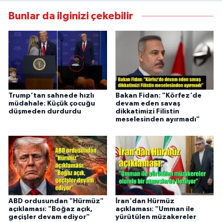
Bunlar da ilginizi çekebilir
Trump’tan sahnede hızlı
Bakan Fidan: "Körfez'de
müdahale: Küçük çocuğu
devam eden savaş
düşmeden durdurdu
dikkatimizi Filistin
meselesinden ayırmadı"
ABD ordusundan "Hürmüz"
İran'dan Hürmüz
açıklaması: "Boğaz açık,
açıklaması: "Umman ile
geçişler devam ediyor"
yürütülen müzakereler