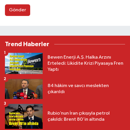
Gönder
Trend Haberler
1
Bewen Enerji A.Ş. Halka Arzını
Erteledi: Likidite Krizi Piyasaya Fren
Yaptı
2
84 hâkim ve savcı meslekten
çıkarıldı
3
Rubio’nun İran çıkışıyla petrol
çakıldı: Brent 80’in altında