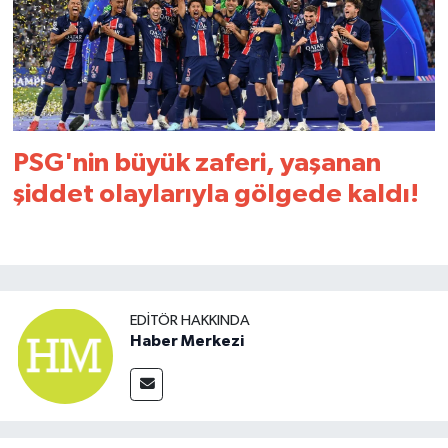
PSG'nin büyük zaferi, yaşanan
şiddet olaylarıyla gölgede kaldı!
EDITÖR HAKKINDA
Haber Merkezi