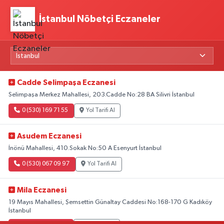
İstanbul Nöbetçi Eczaneler
Cadde Selimpaşa Eczanesi
Selimpaşa Merkez Mahallesi, 203.Cadde No:28 BA Silivri İstanbul
0 (530) 169 71 55
Yol Tarifi Al
Asudem Eczanesi
İnönü Mahallesi, 410.Sokak No:50 A Esenyurt İstanbul
0 (530) 067 09 97
Yol Tarifi Al
Mila Eczanesi
19 Mayıs Mahallesi, Şemsettin Günaltay Caddesi No:168-170 G Kadıköy
İstanbul