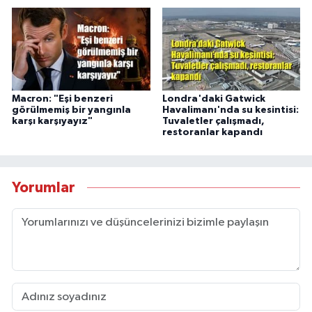
Macron: "Eşi benzeri
Londra'daki Gatwick
görülmemiş bir yangınla
Havalimanı'nda su kesintisi:
karşı karşıyayız"
Tuvaletler çalışmadı,
restoranlar kapandı
Yorumlar