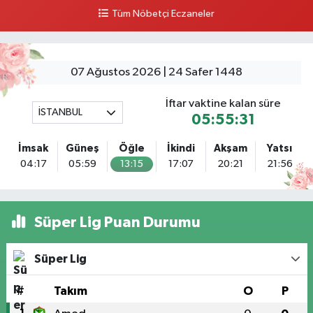
0 (216) 514 23 73
Yol Tarifi Al
Tüm Nöbetçi Eczaneler
Gültepe Hayat Eczanesi
Ortabayır Mahallesi, Talatpaşa Caddesi, No:123 A Gültepe Kağıthane
İstanbul
07 Ağustos 2026 | 24 Safer 1448
0 (212) 270 59 75
Yol Tarifi Al
İftar vaktine kalan süre
İSTANBUL
05:55:30
Gedikpaşa Eczanesi
Mimar Hayrettin Mahallesi, Gedikpaşa Caddesi No:16 C Beyazıt Fatih
İmsak
Güneş
Öğle
İkindi
Akşam
Yatsı
İstanbul
04:17
05:59
13:15
17:07
20:21
21:56
0 (212) 516 31 72
Yol Tarifi Al
Kasımpaşa Eczanesi
Süper Lig Puan Durumu
Yahya Kahya Mahallesi, Kasımpaşa Bostanı Sokak No:18 A Kasımpaşa
Beyoğlu İstanbul
Süper Lig
0 (212) 253 77 44
Yol Tarifi Al
#
Takım
O
P
3.İstanbul Eczanesi