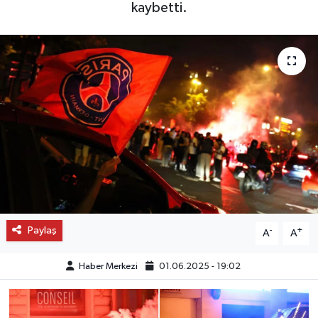
kaybetti.
OTO DETAY
SAĞLIK
SON DAKİKA
SPOR
FİNANS
Paylaş
-
+
A
A
Haber Merkezi
01.06.2025 - 19:02