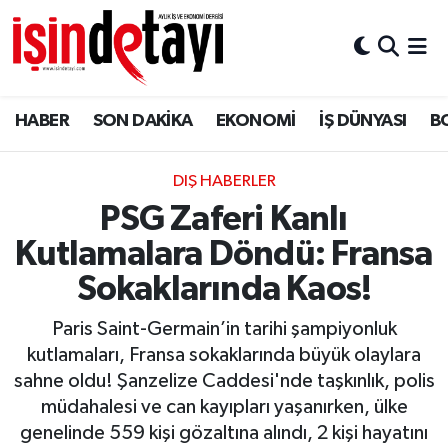
DÜNYA
Nöbetçi Eczaneler
HABER
SON DAKİKA
EKONOMİ
İŞ DÜNYASI
B
Eğitim
Hava Durumu
EKONOMİ
İstanbul Namaz Vakitleri
DIŞ HABERLER
PSG Zaferi Kanlı
ENERJİ HABERİ
Trafik Durumu
Kutlamalara Döndü: Fransa
GAYRİMENKUL
Süper Lig Puan Durumu ve Fikstür
Sokaklarında Kaos!
Paris Saint-Germain’in tarihi şampiyonluk
HABER
Tüm Manşetler
kutlamaları, Fransa sokaklarında büyük olaylara
sahne oldu! Şanzelize Caddesi'nde taşkınlık, polis
LOJİSTİK
Son Dakika Haberleri
müdahalesi ve can kayıpları yaşanırken, ülke
genelinde 559 kişi gözaltına alındı, 2 kişi hayatını
MAGAZİN
Haber Arşivi