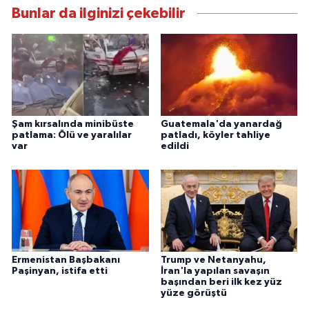
Bunlar da ilginizi çekebilir
Şam kırsalında minibüste
Guatemala'da yanardağ
patlama: Ölü ve yaralılar
patladı, köyler tahliye
var
edildi
Ermenistan Başbakanı
Trump ve Netanyahu,
Paşinyan, istifa etti
İran'la yapılan savaşın
başından beri ilk kez yüz
yüze görüştü