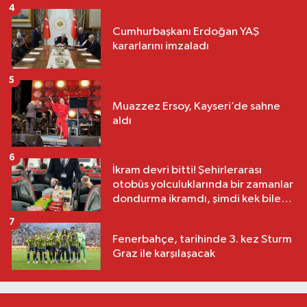
4
Cumhurbaşkanı Erdoğan YAŞ
kararlarını imzaladı
5
Muazzez Ersoy, Kayseri’de sahne
aldı
6
İkram devri bitti! Şehirlerarası
otobüs yolculuklarında bir zamanlar
dondurma ikramdı, şimdi kek bile
yok
7
Fenerbahçe, tarihinde 3. kez Sturm
Graz ile karşılaşacak