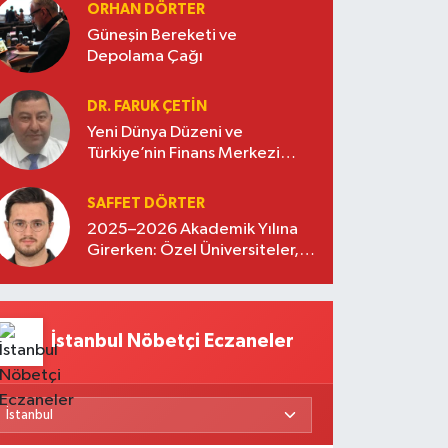
oluşturuyor
ORHAN DÖRTER
Güneşin Bereketi ve
Depolama Çağı
DR. FARUK ÇETİN
Yeni Dünya Düzeni ve
Türkiye’nin Finans Merkezi
Stratejisi
SAFFET DÖRTER
2025–2026 Akademik Yılına
Girerken: Özel Üniversiteler,
Kayıtlar ve Eğitimde Yeni
Beklentiler
İstanbul Nöbetçi Eczaneler