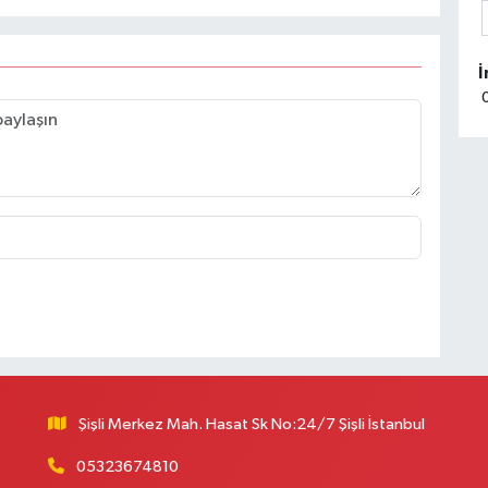
M
M
K
M
T
k
m
S
P
Şişli Merkez Mah. Hasat Sk No:24/7 Şişli İstanbul
05323674810