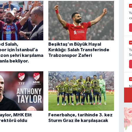
Y
c
 Salah,
Beşiktaş’ın Büyük Hayal
r için İstanbul’a
Kırıklığı: Salah Transferinde
Y
S
bzon şehri karşılama
Trabzonspor Zaferi
anla bekliyor.
N
aylor, MHK Elit
Fenerbahçe, tarihinde 3. kez
E
ektörü oldu
Sturm Graz ile karşılaşacak