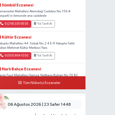
Sümbül Eczanesi
amanevler Mahallesi Alemdağ Caddesi No:159 A
anpark'ın ilerisinde ana caddede
0 (216) 335 00 35
Yol Tarifi Al
Kültür Eczanesi
akuplu Mahallesi 44. Sokak No:2 4 E-9 Yakuplu Fatih
ultan Mehmet Kültür Merkezi Yanı
0 (555) 804 10 50
Yol Tarifi Al
Narlı Bahçe Eczanesi
ecip Fazıl Mahallesi Hamza Yerlikaya Bulvarı No:70 BC
Tüm Nöbetçi Eczaneler
0 (216) 784 50 77
Yol Tarifi Al
Erenköy Rüzgar Eczanesi
renköy Mahallesi Kantarcırıza Sokak No:23 B
06 Ağustos 2026 | 23 Safer 1448
0 (543) 576 82 04
Yol Tarifi Al