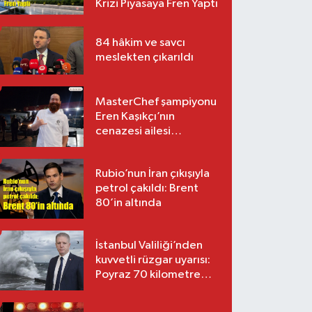
Krizi Piyasaya Fren Yaptı
84 hâkim ve savcı
meslekten çıkarıldı
MasterChef şampiyonu
Eren Kaşıkçı’nın
cenazesi ailesi
tarafından teslim alındı
Rubio’nun İran çıkışıyla
petrol çakıldı: Brent
80’in altında
İstanbul Valiliği’nden
kuvvetli rüzgar uyarısı:
Poyraz 70 kilometre
hıza ulaşacak