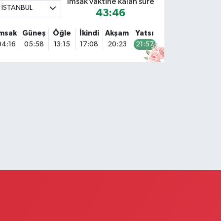
İmsak vaktine kalan süre
İSTANBUL
43:45
Serenay Eczanesi
imar Sinan Merkez Mahallesi Bayar Sokak No:35 A
İmsak
Güneş
Öğle
İkindi
Akşam
Yatsı
İMARSİNAN DEVLET HASTANESİNİN ÜST GEÇİDİNDEN
04:16
05:58
13:15
17:08
20:23
21:57
ARŞI YOLA GEÇİNCE 200M YÜRÜME MESAFESİ
0 (551) 362 34 77
Yol Tarifi Al
Ümit Eczanesi
erkez Mahallesi Eski Edirne Cad. No:1175 A Arnavutköy
ıp Merkezi bitişiği. Faruk Güllüoğlu ve Flo ayakkabıcılık
arşısı. Arnavutkoy Devlet Hastahanesine 1 dakika yürüme
esafesi
0 (541) 342 54 90
Yol Tarifi Al
Nihal Eczanesi
ütlüce Mahallesi Talip Paşa Sokak 14 Sağlık Ocağına
aralel Sokakta Bademlik Cami Karşısı
0 (212) 255 78 99
Yol Tarifi Al