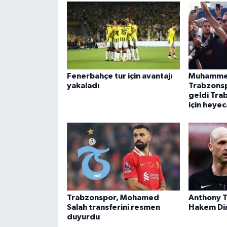
Fenerbahçe tur için avantajı
Muhammed
yakaladı
Trabzonspo
geldi Tra
için heyec
Trabzonspor, Mohamed
Anthony T
Salah transferini resmen
Hakem Dir
duyurdu