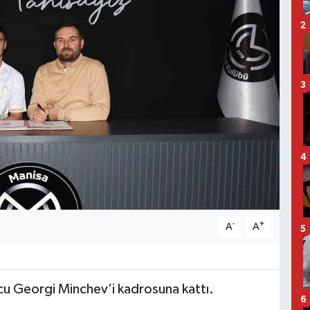
2
3
4
-
+
A
A
5
cu Georgi Minchev’i kadrosuna kattı.
6