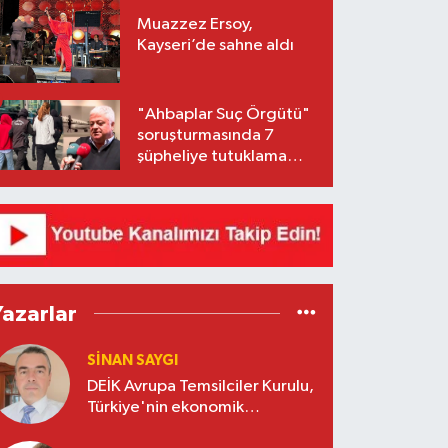
Muazzez Ersoy,
Kayseri’de sahne aldı
"Ahbaplar Suç Örgütü"
soruşturmasında 7
şüpheliye tutuklama
talebi
Yazarlar
SINAN SAYGI
DEİK Avrupa Temsilciler Kurulu,
Türkiye'nin ekonomik
diplomasisinde güçlü bir köprü