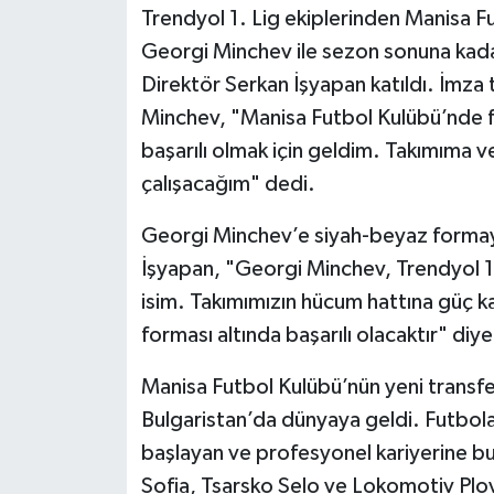
Trendyol 1. Lig ekiplerinden Manisa F
Georgi Minchev ile sezon sonuna kada
Direktör Serkan İşyapan katıldı. İmza
Minchev, "Manisa Futbol Kulübü’nde f
başarılı olmak için geldim. Takımıma v
çalışacağım" dedi.
Georgi Minchev’e siyah-beyaz formayl
İşyapan, "Georgi Minchev, Trendyol 1. 
isim. Takımımızın hücum hattına güç k
forması altında başarılı olacaktır" diy
Manisa Futbol Kulübü’nün yeni transfe
Bulgaristan’da dünyaya geldi. Futbola
başlayan ve profesyonel kariyerine b
Sofia, Tsarsko Selo ve Lokomotiv Plov