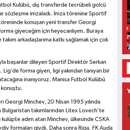
utbol Kulübü, dış transferde tecrübeli golcü
r sözleşme imzaladı. İmza törenine Sportif
 töreninde konuşan yeni transfer Georgi
7
orma giyeceğim için heyecanlıyım. Buraya
e takım arkadaşlarıma katkı sağlamak için çok
a başarılar dileyen Sportif Direktör Serkan
Lig’de forma giyen, ligi yakından tanıyan bir
atacağına inanıyoruz. Manisa Futbol Kulübü
e konuştu.
ri Georgi Minchev, 20 Nisan 1995 yılında
 Bulgaristan takımlarından Litex Lovech’te
u kulüpte adım atan Minchev, ülkesinde CSKA
div formaları giydi. Daha sonra Riga, FK Auda