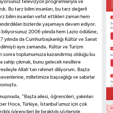
biliyorsunuz televizyon programlarıyla ve
dı. Bu tarz bilim insanları, bu tarz değerli
rz bilim insanları vefat ettikleri zaman hem
zandırdıkları bizlerde yaşamaya devam ediyor.
S
İ
da biliyorsunuz 2006 yılında hem Lazio ödülüne,
7 yılında da Cumhurbaşkanlığı Kültür ve Sanat
edilmişti aynı zamanda. Kültür ve Turizm
dan sonra toplumumuza kazandırmış olduğu bu
İ
na sahip çıkmak, bunu gelecek nesillere
vesileyle Allah’tan rahmet diliyorum. Başta
evenlerine, milletimize başsağlığı ve sabırlar
1
 konuştu.
1
nuşmada, "Başta ailesi, öğrencileri, yakınları
lber Hoca, Türkiye, İstanbul’umuz için çok
rdiği öğrencileri ile bıraktığı sözleriyle,