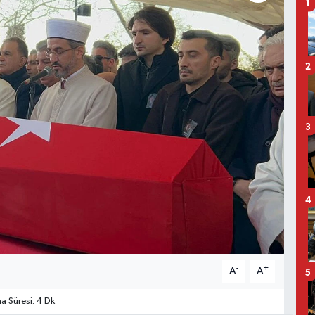
1
2
3
4
-
+
A
A
5
 Süresi: 4 Dk