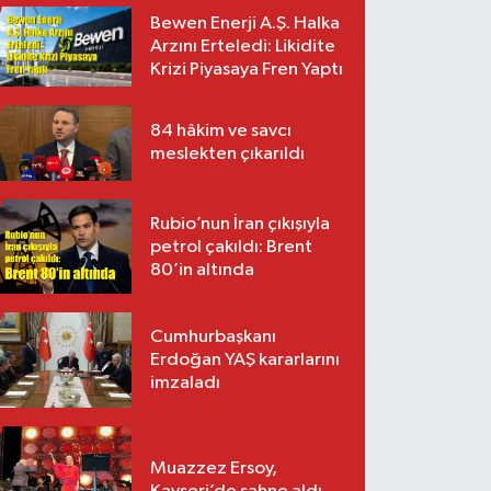
Bewen Enerji A.Ş. Halka
Arzını Erteledi: Likidite
Krizi Piyasaya Fren Yaptı
84 hâkim ve savcı
meslekten çıkarıldı
Rubio’nun İran çıkışıyla
petrol çakıldı: Brent
80’in altında
Cumhurbaşkanı
Erdoğan YAŞ kararlarını
imzaladı
Muazzez Ersoy,