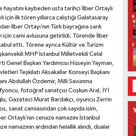
hayatını kaybeden usta tarihçi İlber Ortaylı
 için ilk tören yıllarca çalıştığı Galatasaray
6
dan İlber Ortayı’nın Türk bayrağına sarılı
için cami avlusuna getirildi. Törende İlber
 kabul etti. Törene ayrıca Kültür ve Turizm
7
nvekili MHP İstanbul Milletvekili Celal
arti Genel Başkan Yardımcısı Hüseyin Yayman,
etleri Teşkilatı Aksakallar Konseyi Başkanı
aşkanı Abdullah Özdemir, Milli Savunma
fyoncu, fotoğraf sanatçısı Coşkun Aral, İYİ
lu, Gazeteci Murat Bardakçı, oyuncu Zerrin
s, sanat camiasından çok sayıda isim,
ber Ortaylı’nın cenaze namazını İstanbul
e namazının ardından helallik alındı, dualar