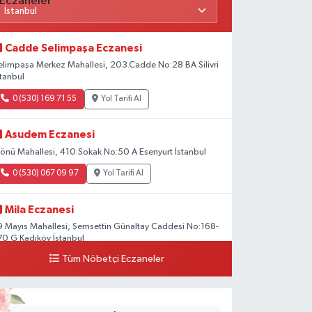
Cadde Selimpaşa Eczanesi
elimpaşa Merkez Mahallesi, 203.Cadde No:28 BA Silivri
stanbul
0 (530) 169 71 55
Yol Tarifi Al
Asudem Eczanesi
nönü Mahallesi, 410.Sokak No:50 A Esenyurt İstanbul
0 (530) 067 09 97
Yol Tarifi Al
Mila Eczanesi
9 Mayıs Mahallesi, Şemsettin Günaltay Caddesi No:168-
70 G Kadıköy İstanbul
Tüm Nöbetçi Eczaneler
0 (216) 514 23 73
Yol Tarifi Al
Yenişehir Premium Eczanesi