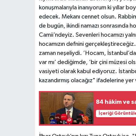
konuşmalarıyla inanıyorum ki yıllar b
edecek. Mekanı cennet olsun. Rabbim, a
de bugün, ikindi namazı sonrasında h
Camii’ndeyiz. Sevenleri hocamızı yalnı
hocamızın defnini gerçekleştireceğiz.
zaman neşeliydi. ’Hocam, İstanbul’da
var mı’ dediğimde, ’bir çini müzesi ols
vasiyeti olarak kabul ediyoruz. İstanbu
kazandırmış olacağız" ifadelerine yer 
84 hâkim ve sa
İçeriği Görüntül