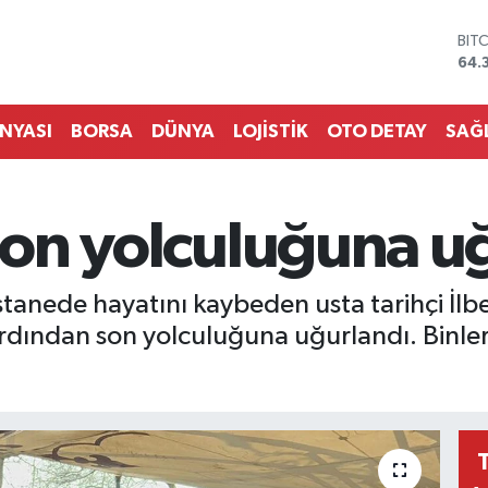
DO
47,
EU
55,
STE
ÜNYASI
BORSA
DÜNYA
LOJİSTİK
OTO DETAY
SAĞ
64,
GRA
657
BİS
 son yolculuğuna u
13.
BIT
64.
tanede hayatını kaybeden usta tarihçi İlbe
dından son yolculuğuna uğurlandı. Binlerc