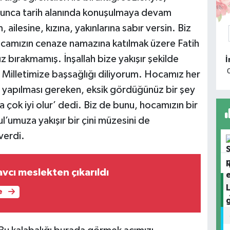
Y
İ
oyunca tarih alanında konuşulmaya devam
ilesine, kızına, yakınlarına sabır versin. Biz
ocamızın cenaze namazına katılmak üzere Fatih
z bırakmamış. İnşallah bize yakışır şekilde
O
 Milletimize başsağlığı diliyorum. Hocamız her
G
 yapılması gereken, eksik gördüğünüz bir şey
a çok iyi olur’ dedi. Biz de bunu, hocamızın bir
l’umuza yakışır bir çini müzesini de
M
verdi.
B
vcı meslekten çıkarıldı
e
Y
A