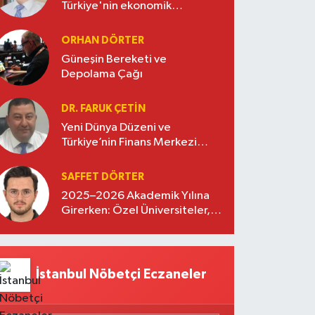
Türkiye'nin ekonomik
diplomasisinde güçlü bir köprü
oluşturuyor
ORHAN DÖRTER
Güneşin Bereketi ve
Depolama Çağı
DR. FARUK ÇETİN
Yeni Dünya Düzeni ve
Türkiye’nin Finans Merkezi
Stratejisi
SAFFET DÖRTER
2025–2026 Akademik Yılına
Girerken: Özel Üniversiteler,
Kayıtlar ve Eğitimde Yeni
Beklentiler
İstanbul Nöbetçi Eczaneler