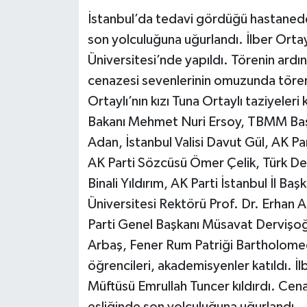
İstanbul’da tedavi gördüğü hastanede 
son yolculuğuna uğurlandı. İlber Ortaylı
Üniversitesi’nde yapıldı. Törenin ardın
cenazesi sevenlerinin omuzunda tören 
Ortaylı’nın kızı Tuna Ortaylı taziyeleri
Bakanı Mehmet Nuri Ersoy, TBMM Başka
Adan, İstanbul Valisi Davut Gül, AK P
AK Parti Sözcüsü Ömer Çelik, Türk Devl
Binali Yıldırım, AK Parti İstanbul İl B
Üniversitesi Rektörü Prof. Dr. Erhan A
Parti Genel Başkanı Müsavat Dervişoğ
Arbaş, Fener Rum Patriği Bartholomeo
öğrencileri, akademisyenler katıldı. İl
Müftüsü Emrullah Tuncer kıldırdı. Cenaz
eşliğinde son yolculuğuna uğurlandı.