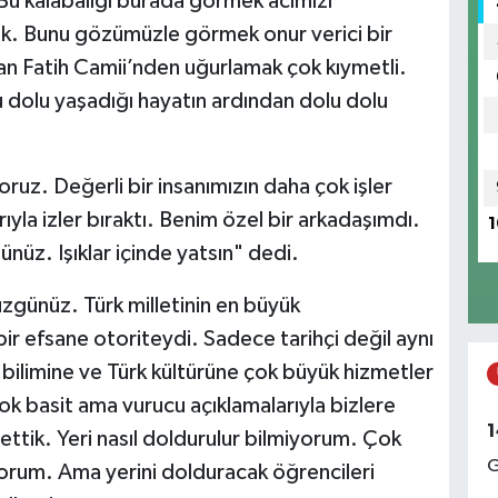
, "Bu kalabalığı burada görmek acımızı
rduk. Bunu gözümüzle görmek onur verici bir
F
lan Fatih Camii’nden uğurlamak çok kıymetli.
M
dolu yaşadığı hayatın ardından dolu dolu
ruz. Değerli bir insanımızın daha çok işler
A
N
ıyla izler bıraktı. Benim özel bir arkadaşımdı.
1
ünüz. Işıklar içinde yatsın" dedi.
zgünüz. Türk milletinin en büyük
B
ir efsane otoriteydi. Sadece tarihçi değil aynı
K
t bilimine ve Türk kültürüne çok büyük hizmetler
ok basit ama vurucu açıklamalarıyla bizlere
1
ettik. Yeri nasıl doldurulur bilmiyorum. Çok
G
yorum. Ama yerini dolduracak öğrencileri
Z
İ