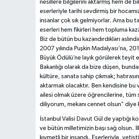
nesillere bilgilerini aktarmış hem de 
eserleriyle tarihi sevdirmiş bir hocamız
insanlar çok sık gelmiyorlar. Ama bu ta
eserleri hem fikirleri hem topluma ka
Biz de bütün bu kazandırdıkları aslın
2007 yılında Puşkin Madalyası’na, 201
Büyük Ödülü’ne layık görülerek teyit 
Bakanlığı olarak da bize düşen, bun
kültüre, sanata sahip çıkmak; hatırası
aktarmak olacaktır. Ben kendisine bu 
ailesi olmak üzere öğrencilerine, tüm s
diliyorum, mekanı cennet olsun" diye
İstanbul Valisi Davut Gül de yaptığı ko
ve bütün milletimizin başı sağ olsun. İ
kıymetli bir insandı. Eserleriyle, yetişti