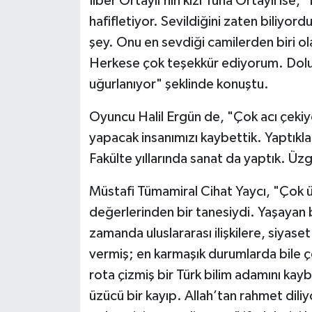
İlber Ortaylı’nın kızı Tuna Ortaylı ise
hafifletiyor. Sevildiğini zaten biliyo
şey. Onu en sevdiği camilerden biri o
Herkese çok teşekkür ediyorum. Dolu 
uğurlanıyor" şeklinde konuştu.
Oyuncu Halil Ergün de, "Çok acı çekiyo
yapacak insanımızı kaybettik. Yaptıklar
Fakülte yıllarında sanat da yaptık. Üzg
Müstafi Tümamiral Cihat Yaycı, "Çok ü
değerlerinden bir tanesiydi. Yaşayan b
zamanda uluslararası ilişkilere, siyase
vermiş; en karmaşık durumlarda bile ç
rota çizmiş bir Türk bilim adamını kayb
üzücü bir kayıp. Allah’tan rahmet dili