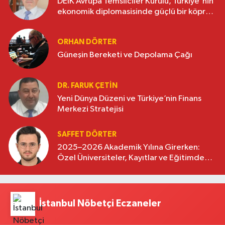
DEİK Avrupa Temsilciler Kurulu, Türkiye'nin
ekonomik diplomasisinde güçlü bir köprü
oluşturuyor
ORHAN DÖRTER
Güneşin Bereketi ve Depolama Çağı
DR. FARUK ÇETİN
Yeni Dünya Düzeni ve Türkiye’nin Finans
Merkezi Stratejisi
SAFFET DÖRTER
2025–2026 Akademik Yılına Girerken:
Özel Üniversiteler, Kayıtlar ve Eğitimde
Yeni Beklentiler
İstanbul Nöbetçi Eczaneler