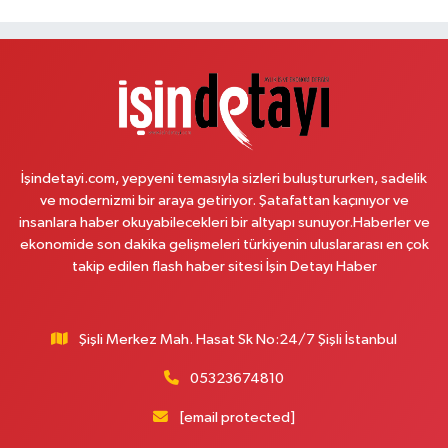
0 (212) 302 46 33
Yol Tarifi Al
Sahra Eczanesi
Reşitpaşa Mahallesi Tuncay Artun Caddesi No:10B Altınokta Körler Vakfı
karşısı.
0 (212) 229 55 83
Yol Tarifi Al
İşindetayi.com, yepyeni temasıyla sizleri buluştururken, sadelik
Plevne Eczanesi
ve modernizmi bir araya getiriyor. Şatafattan kaçınıyor ve
Mevlana Mahallesi İbrahim Hayırlıoğlu Caddesi 6 3 PLEVNE KONUTLARI
insanlara haber okuyabilecekleri bir altyapı sunuyor.Haberler ve
ÇARŞI İÇERİSİNDE
ekonomide son dakika gelişmeleri türkiyenin uluslararası en çok
takip edilen flash haber sitesi İşin Detayı Haber
0 (212) 823 53 43
Yol Tarifi Al
Eren Aydın Eczanesi
Şişli Merkez Mah. Hasat Sk No:24/7 Şişli İstanbul
Siyavuşpaşa Mahallesi Adnan Kahveci Bulvarı 154 B MEMORIAL
HASTANESİNİN 100 METRE YUKARISI - FİZİK TEDAVİ HASTANESİNİN 100
METRE AŞAĞISI
05323674810
0 (212) 441 38 16
Yol Tarifi Al
[email protected]