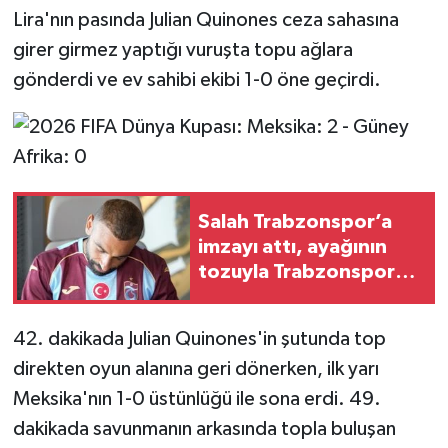
Lira'nın pasında Julian Quinones ceza sahasına
girer girmez yaptığı vuruşta topu ağlara
gönderdi ve ev sahibi ekibi 1-0 öne geçirdi.
Salah Trabzonspor’a
imzayı attı, ayağının
tozuyla Trabzonspor
reklam filmi çekimine
katıldı
42. dakikada Julian Quinones'in şutunda top
direkten oyun alanına geri dönerken, ilk yarı
Meksika'nın 1-0 üstünlüğü ile sona erdi. 49.
dakikada savunmanın arkasında topla buluşan