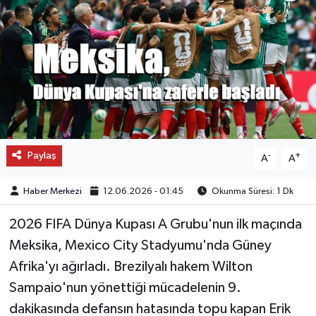
OTO DETAY
SAĞLIK
SON DAKİKA
SPOR
Paylaş
-
+
A
A
FİNANS
Haber Merkezi
12.06.2026 - 01:45
Okunma Süresi: 1 Dk
2026 FIFA Dünya Kupası A Grubu'nun ilk maçında
Meksika, Mexico City Stadyumu'nda Güney
Afrika'yı ağırladı. Brezilyalı hakem Wilton
Sampaio'nun yönettiği mücadelenin 9.
dakikasında defansın hatasında topu kapan Erik