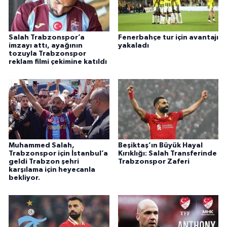
Salah Trabzonspor’a
Fenerbahçe tur için avantajı
imzayı attı, ayağının
yakaladı
tozuyla Trabzonspor
reklam filmi çekimine katıldı
Muhammed Salah,
Beşiktaş’ın Büyük Hayal
Trabzonspor için İstanbul’a
Kırıklığı: Salah Transferinde
geldi Trabzon şehri
Trabzonspor Zaferi
karşılama için heyecanla
bekliyor.