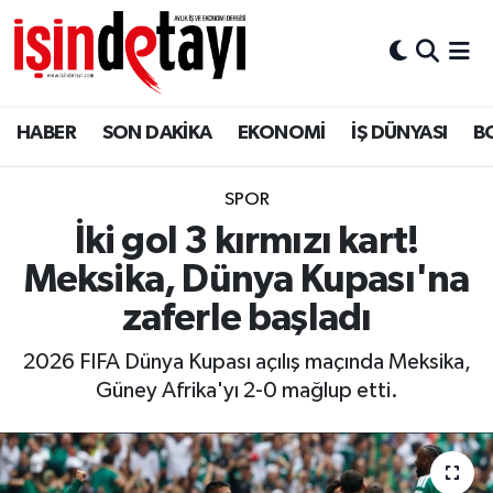
DÜNYA
Nöbetçi Eczaneler
HABER
SON DAKİKA
EKONOMİ
İŞ DÜNYASI
B
Eğitim
Hava Durumu
EKONOMİ
İstanbul Namaz Vakitleri
SPOR
İki gol 3 kırmızı kart!
ENERJİ HABERİ
Trafik Durumu
Meksika, Dünya Kupası'na
GAYRİMENKUL
Süper Lig Puan Durumu ve Fikstür
zaferle başladı
2026 FIFA Dünya Kupası açılış maçında Meksika,
HABER
Tüm Manşetler
Güney Afrika'yı 2-0 mağlup etti.
LOJİSTİK
Son Dakika Haberleri
MAGAZİN
Haber Arşivi