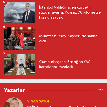
5
İstanbul Valiliği’nden kuvvetli
rüzgar uyarısı: Poyraz 70 kilometre
hıza ulaşacak
6
Muazzez Ersoy, Kayseri’de sahne
aldı
7
Cumhurbaşkanı Erdoğan YAŞ
kararlarını imzaladı
Yazarlar
SINAN SAYGI