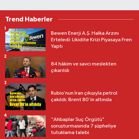
Trend Haberler
1
Bewen Enerji A.Ş. Halka Arzını
Erteledi: Likidite Krizi Piyasaya Fren
Yaptı
2
84 hâkim ve savcı meslekten
çıkarıldı
3
Rubio’nun İran çıkışıyla petrol
çakıldı: Brent 80’in altında
4
"Ahbaplar Suç Örgütü"
soruşturmasında 7 şüpheliye
tutuklama talebi