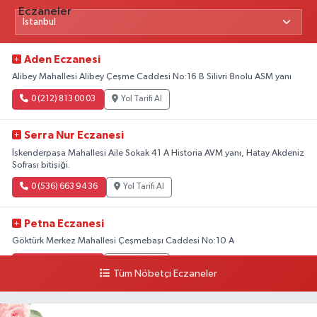
Aden Eczanesi
Alibey Mahallesi Alibey Çeşme Caddesi No:16 B Silivri 8nolu ASM yanı
0 (212) 813 00 03
Yol Tarifi Al
Serra Nur Eczanesi
İskenderpaşa Mahallesi Aile Sokak 41 A Historia AVM yanı, Hatay Akdeniz
Sofrası bitişiği.
0 (536) 663 94 36
Yol Tarifi Al
Petna Eczanesi
Göktürk Merkez Mahallesi Çeşmebaşı Caddesi No:10 A
0 (212) 360 18 23
Yol Tarifi Al
Tüm Nöbetçi Eczaneler
Sacide Eczanesi